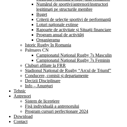
Numărul de sportivi/antrenori/instructori
legitimați pe structurile membre
Buget
Criterii de selecție sportivi de performanță
Loturi naționale extinse
Rapoarte de activitate și Situații financiare
Program anual de activități
Organigrama
Istoric Rugby în Romania
Palmares CN
Campionatul Național Rugby 7s Masculin
Campionatul Național Rugby 7s Feminin
Cluburi afiliate la FRR
Stadionul Național de Rugby “Arcul de Triumf”
Conducere, comisii și departamente
Decizii Disciplinare
Info – Anunțuri
Tehnic
Antrenori
Sistem de licențiere
Fișă individuală a antrenorului
Program cursuri perfecționare 2024
Download
Contact