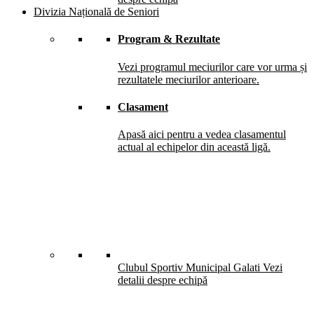
Divizia Națională de Seniori
Program & Rezultate
Vezi programul meciurilor care vor urma și
rezultatele meciurilor anterioare.
Clasament
Apasă aici pentru a vedea clasamentul
actual al echipelor din această ligă.
Clubul Sportiv Municipal Galati
Vezi
detalii despre echipă