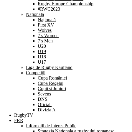
Rugby Europe Championship
#RWC2023
Națională
Națională
First XV
Wolves
7’s Women
7’s Men
U20
U19
U18
U17
Liga de Rugby Kaufland
Competiții
Cupa României
Cupa Regelui
Copii si Juniori
Sevens
DNS
Oficiali
Divizia A
RugbyTV
FRR
Informații de Interes Public
Strategia Nationala a rugbyului romanesc