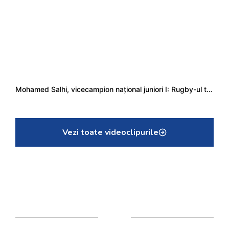
Mohamed Salhi, vicecampion național juniori I: Rugby-ul te învață să accepți și înfrângerile
Vezi toate videoclipurile