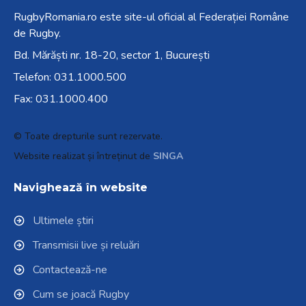
RugbyRomania.ro
este site-ul oficial al Federației Române
de Rugby.
Bd. Mărăști nr. 18-20, sector 1, București
Telefon:
031.1000.500
Fax: 031.1000.400
© Toate drepturile sunt rezervate.
Website realizat și întreținut de
SINGA
Navighează în website
Ultimele știri
Transmisii live și reluări
Contactează-ne
Cum se joacă Rugby