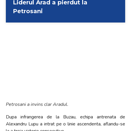
Liderul Arad a pierdut la
+
Petrosani
/".
This
shortcut
activates
the
screen
reader
to
help
you
navigate
and
interact
with
Petrosani a invins clar Aradul.
the
Dupa infrangerea de la Buzau, echipa antrenata de
content.
Alexandru Lupu a intrat pe o linie ascendenta, aflandu-se
la a treia victorie consecutive.