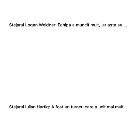
Stejarul Logan Weidner: Echipa a muncit mult, iar asta se va vedea în meciurile de la Nations Cup
Stejarul Iulian Hartig: A fost un turneu care a unit mai mult echipa