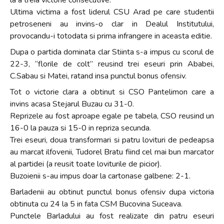
Ultima victima a fost liderul CSU Arad pe care studentii
petroseneni au invins-o clar in Dealul Institutului,
provocandu-i totodata si prima infrangere in aceasta editie.
Dupa o partida dominata clar Stiinta s-a impus cu scorul de
22-3, “florile de colt” reusind trei eseuri prin Ababei,
C.Sabau si Matei, ratand insa punctul bonus ofensiv.
Tot o victorie clara a obtinut si CSO Pantelimon care a
invins acasa Stejarul Buzau cu 31-0.
Reprizele au fost aproape egale pe tabela, CSO reusind un
16-0 la pauza si 15-0 in repriza secunda.
Trei eseuri, doua transformari si patru lovituri de pedeapsa
au marcat ilfovenii, Tudorel Bratu fiind cel mai bun marcator
al partidei (a reusit toate loviturile de picior).
Buzoienii s-au impus doar la cartonase galbene: 2-1.
Barladenii au obtinut punctul bonus ofensiv dupa victoria
obtinuta cu 24 la 5 in fata CSM Bucovina Suceava.
Punctele Barladului au fost realizate din patru eseuri