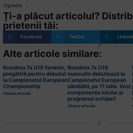
Vignette
Ți-a plăcut articolul? Distrib
prietenii tăi:
Facebook
Twitter
Linked
Alte articole similare:
România 7s U18 feminin,
România 7s U18
pregătită pentru debutul
masculin debutează la
la Campionatul European
Campionatul European
Championship
sâmbătă, pe 11 iulie. Vezi
componența lotului și
Citește articolul
programul echipei!
Citește articolul