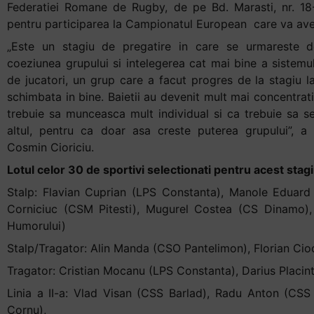
Federatiei Romane de Rugby, de pe Bd. Marasti, nr. 18
pentru participarea la Campionatul European care va avea 
„Este un stagiu de pregatire in care se urmareste dez
coeziunea grupului si intelegerea cat mai bine a sistemu
de jucatori, un grup care a facut progres de la stagiu la
schimbata in bine. Baietii au devenit mult mai concentrati
trebuie sa munceasca mult individual si ca trebuie sa se 
altul, pentru ca doar asa creste puterea grupului”, a 
Cosmin Cioriciu.
Lotul celor 30 de sportivi selectionati pentru acest stagi
Stalp: Flavian Cuprian (LPS Constanta), Manole Eduard 
Corniciuc (CSM Pitesti), Mugurel Costea (CS Dinamo),
Humorului)
Stalp/Tragator: Alin Manda (CSO Pantelimon), Florian Cio
Tragator: Cristian Mocanu (LPS Constanta), Darius Placint
Linia a II-a: Vlad Visan (CSS Barlad), Radu Anton (CSS
Cornu),