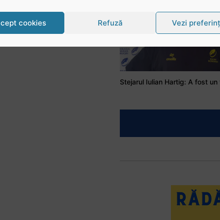
cept cookies
Refuză
Vezi preferin