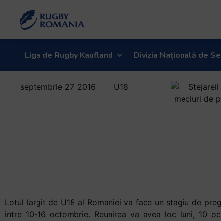
Liga de Rugby Kaufland
Divizia Națională de Se
septembrie 27, 2016
U18
Lotul largit de
U18 intra in
cantonament la
Snagov in luna
octombrie
Lotul largit de U18 al Romaniei va face un stagiu de preg
intre 10-16 octombrie. Reunirea va avea loc luni, 10 oc