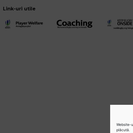
Link-uri utile
Website-ul
plăcută.