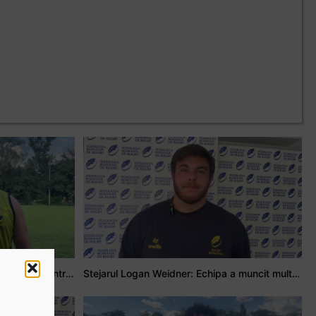
Adrian Țală: Visul meu este să debutez pentru România
Stejarul Logan Weidner: Echipa a muncit mult, iar asta se va vedea în meciurile de la Nations Cup