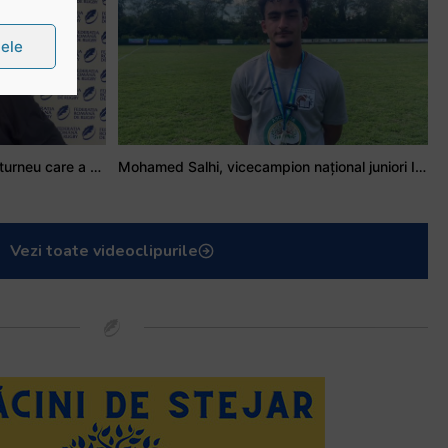
țele
Stejarul Iulian Hartig: A fost un turneu care a unit mai mult echipa
Mohamed Salhi, vicecampion național juniori I: Rugby-ul te învață să accepți și înfrângerile
Vezi toate videoclipurile