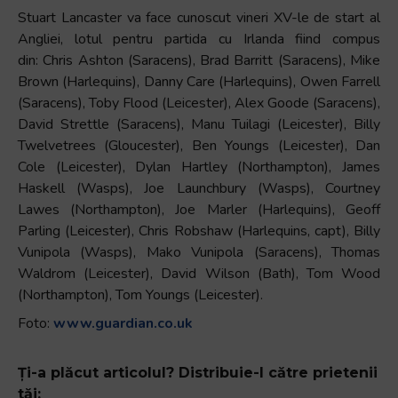
Stuart Lancaster va face cunoscut vineri XV-le de start al
Angliei, lotul pentru partida cu Irlanda fiind compus
din: Chris Ashton (Saracens), Brad Barritt (Saracens), Mike
Brown (Harlequins), Danny Care (Harlequins), Owen Farrell
(Saracens), Toby Flood (Leicester), Alex Goode (Saracens),
David Strettle (Saracens), Manu Tuilagi (Leicester), Billy
Twelvetrees (Gloucester), Ben Youngs (Leicester), Dan
Cole (Leicester), Dylan Hartley (Northampton), James
Haskell (Wasps), Joe Launchbury (Wasps), Courtney
Lawes (Northampton), Joe Marler (Harlequins), Geoff
Parling (Leicester), Chris Robshaw (Harlequins, capt), Billy
Vunipola (Wasps), Mako Vunipola (Saracens), Thomas
Waldrom (Leicester), David Wilson (Bath), Tom Wood
(Northampton), Tom Youngs (Leicester).
Foto:
www.guardian.co.uk
Ți-a plăcut articolul? Distribuie-l către prietenii
tăi: