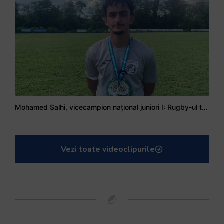
Mohamed Salhi, vicecampion național juniori I: Rugby-ul te învață să accepți și înfrângerile
Vezi toate videoclipurile