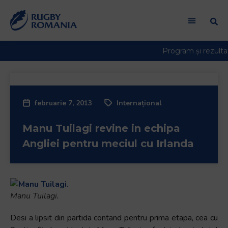
Welcome
to
All
in
One
Accessibility
screen
reader.
februarie 7, 2013
Internațional
To
start
Manu Tuilagi revine in echipa
the
All
Angliei pentru meciul cu Irlanda
in
One
Accessibility
screen
Manu Tuilagi.
reader,
press
Desi a lipsit din partida contand pentru prima etapa, cea cu
"Ctrl