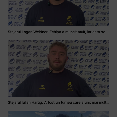
Stejarul Logan Weidner: Echipa a muncit mult, iar asta se va vedea în meciurile de la Nations Cup
Stejarul Iulian Hartig: A fost un turneu care a unit mai mult echipa