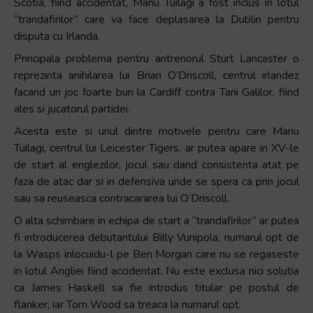
Scotia, fiind accidentat, Manu Tuilagi a fost inclus in lotul
+
“trandafirilor” care va face deplasarea la Dublin pentru
/".
disputa cu Irlanda.
This
Principala problema pentru antrenorul Sturt Lancaster o
shortcut
reprezinta anihilarea lui Brian O’Driscoll, centrul irlandez
activates
facand un joc foarte bun la Cardiff contra Tarii Galilor, fiind
the
ales si jucatorul partidei.
screen
Acesta este si unul dintre motivele pentru care Manu
reader
Tuilagi, centrul lui Leicester Tigers, ar putea apare in XV-le
to
de start al englezilor, jocul sau dand consistenta atat pe
help
faza de atac dar si in defensiva unde se spera ca prin jocul
you
sau sa reuseasca contracararea lui O’Driscoll.
navigate
and
O alta schimbare in echipa de start a “trandafirilor” ar putea
interact
fi introducerea debutantului Billy Vunipola, numarul opt de
with
la Wasps inlocuidu-l pe Ben Morgan care nu se regaseste
the
in lotul Angliei fiind accidentat. Nu este exclusa nici solutia
content.
ca James Haskell sa fie introdus titular pe postul de
flanker, iar Tom Wood sa treaca la numarul opt.