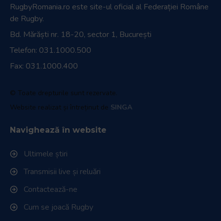
RugbyRomania.ro
este site-ul oficial al Federației Române
de Rugby.
Bd. Mărăști nr. 18-20, sector 1, București
Telefon:
031.1000.500
Fax: 031.1000.400
© Toate drepturile sunt rezervate.
Website realizat și întreținut de
SINGA
Navighează în website
Ultimele știri
Transmisii live și reluări
Contactează-ne
Cum se joacă Rugby