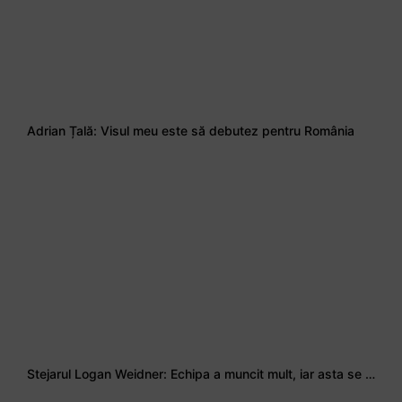
Adrian Țală: Visul meu este să debutez pentru România
Stejarul Logan Weidner: Echipa a muncit mult, iar asta se va vedea în meciurile de la Nations Cup