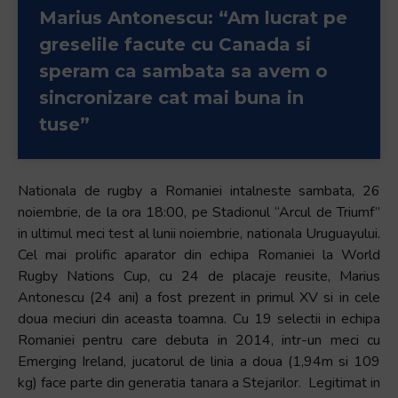
Marius Antonescu: “Am lucrat pe
greselile facute cu Canada si
speram ca sambata sa avem o
sincronizare cat mai buna in
tuse”
Nationala de rugby a Romaniei intalneste sambata, 26
noiembrie, de la ora 18:00, pe Stadionul “Arcul de Triumf”
in ultimul meci test al lunii noiembrie, nationala Uruguayului.
Cel mai prolific aparator din echipa Romaniei la World
Rugby Nations Cup, cu 24 de placaje reusite, Marius
Antonescu (24 ani) a fost prezent in primul XV si in cele
doua meciuri din aceasta toamna. Cu 19 selectii in echipa
Romaniei pentru care debuta in 2014, intr-un meci cu
Emerging Ireland, jucatorul de linia a doua (1,94m si 109
kg) face parte din generatia tanara a Stejarilor. Legitimat in