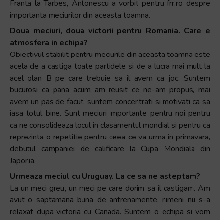
Franta la Tarbes, Antonescu a vorbit pentru frr.ro despre
importanta meciurilor din aceasta toamna.
Doua meciuri, doua victorii pentru Romania. Care e
atmosfera in echipa?
Obiectivul stabilit pentru meciurile din aceasta toamna este
acela de a castiga toate partidele si de a lucra mai mult la
acel plan B pe care trebuie sa il avem ca joc. Suntem
bucurosi ca pana acum am reusit ce ne-am propus, mai
avem un pas de facut, suntem concentrati si motivati ca sa
iasa totul bine. Sunt meciuri importante pentru noi pentru
ca ne consolideaza locul in clasamentul mondial si pentru ca
reprezinta o repetitie pentru ceea ce va urma in primavara,
debutul campaniei de calificare la Cupa Mondiala din
Japonia.
Urmeaza meciul cu Uruguay. La ce sa ne asteptam?
La un meci greu, un meci pe care dorim sa il castigam. Am
avut o saptamana buna de antrenamente, nimeni nu s-a
relaxat dupa victoria cu Canada. Suntem o echipa si vom