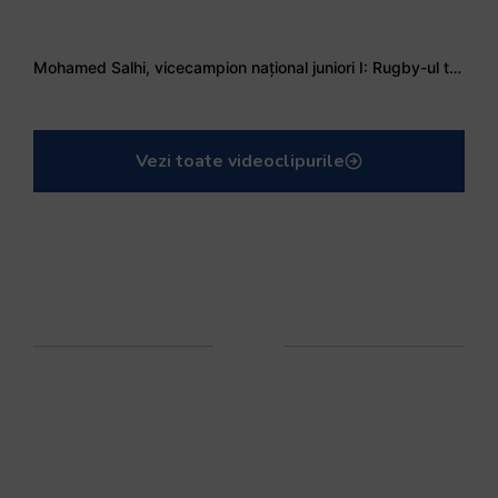
Mohamed Salhi, vicecampion național juniori I: Rugby-ul te învață să accepți și înfrângerile
Vezi toate videoclipurile