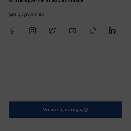
Urmărește-ne în social media
@rugbyromania
Vreau să joc rugby