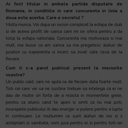
Ai fost titular in ambele partide disputate de
Romania, in conditiile in care concurenta in linia a
doua este acerba. Care e secretul ?
Multa munca. Vin dupa un sezon complicat la echipa de club
si de aceea profit de sansa care mi se ofera pentru a da
totul la echipa nationala. Concurenta ma motiveaza si mai
mult, ma bucur ca am sansa sa ma pregatesc alaturi de
jucatori cu experienta si incerc sa invat cate ceva de la
fiecare.
Cum ti s-a parut publicul prezent la meciurile
voastre?
Un public cald, care ne ajuta ca de fiecare data foarte mult.
Toti cei care vin sa ne sustina trebuie sa intelega ca ei ne
dau de multe ori forta de a rezista in momentele grele,
pentru ca atunci cand te aperi si simti ca nu mai poti,
incurajarile publicului iti dau energie si putere pentru a lupta
in continuare. Le multumim ca sunt alaturi de noi si ii
asteptam si sambata, vom juca pentru ei si pentru toti cei