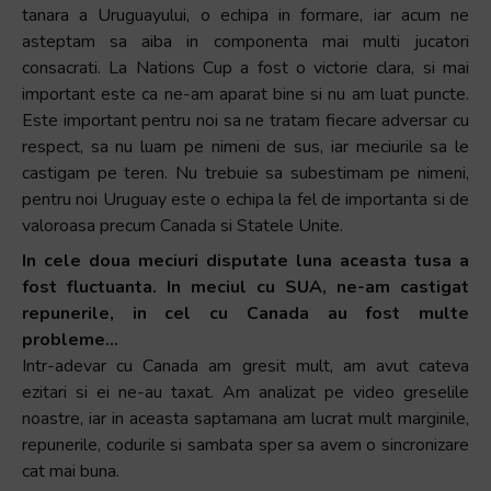
tanara a Uruguayului, o echipa in formare, iar acum ne
asteptam sa aiba in componenta mai multi jucatori
consacrati. La Nations Cup a fost o victorie clara, si mai
important este ca ne-am aparat bine si nu am luat puncte.
Este important pentru noi sa ne tratam fiecare adversar cu
respect, sa nu luam pe nimeni de sus, iar meciurile sa le
castigam pe teren. Nu trebuie sa subestimam pe nimeni,
pentru noi Uruguay este o echipa la fel de importanta si de
valoroasa precum Canada si Statele Unite.
In cele doua meciuri disputate luna aceasta tusa a
fost fluctuanta. In meciul cu SUA, ne-am castigat
repunerile, in cel cu Canada au fost multe
probleme…
Intr-adevar cu Canada am gresit mult, am avut cateva
ezitari si ei ne-au taxat. Am analizat pe video greselile
noastre, iar in aceasta saptamana am lucrat mult marginile,
repunerile, codurile si sambata sper sa avem o sincronizare
cat mai buna.