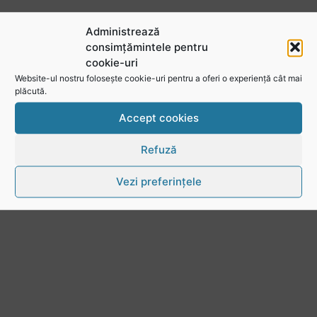
Administrează
consimțămintele pentru
cookie-uri
Website-ul nostru folosește cookie-uri pentru a oferi o experiență cât mai
plăcută.
Accept cookies
Refuză
Stejarul Iulian Hartig: A fost un turneu care a unit mai mult echipa
Vezi preferințele