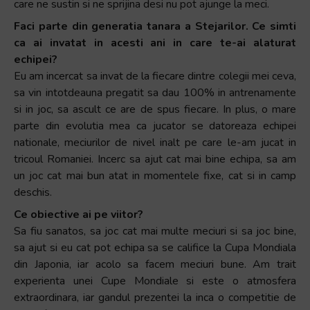
care ne sustin si ne sprijina desi nu pot ajunge la meci.
Faci parte din generatia tanara a Stejarilor. Ce simti
ca ai invatat in acesti ani in care te-ai alaturat
echipei?
Eu am incercat sa invat de la fiecare dintre colegii mei ceva,
sa vin intotdeauna pregatit sa dau 100% in antrenamente
si in joc, sa ascult ce are de spus fiecare. In plus, o mare
parte din evolutia mea ca jucator se datoreaza echipei
nationale, meciurilor de nivel inalt pe care le-am jucat in
tricoul Romaniei. Incerc sa ajut cat mai bine echipa, sa am
un joc cat mai bun atat in momentele fixe, cat si in camp
deschis.
Ce obiective ai pe viitor?
Sa fiu sanatos, sa joc cat mai multe meciuri si sa joc bine,
sa ajut si eu cat pot echipa sa se califice la Cupa Mondiala
din Japonia, iar acolo sa facem meciuri bune. Am trait
experienta unei Cupe Mondiale si este o atmosfera
extraordinara, iar gandul prezentei la inca o competitie de