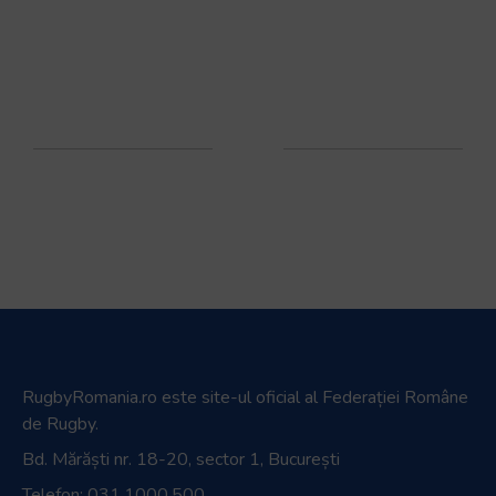
RugbyRomania.ro
este site-ul oficial al Federației Române
de Rugby.
Bd. Mărăști nr. 18-20, sector 1, București
Telefon:
031.1000.500