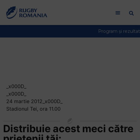
Welcome
to
All
in
One
Accessibility
Meci de pregatire:
screen
reader.
CSM Bucuresti –
To
start
Dinamo
the
All
_x000D_
in
_x000D_
One
24 martie 2012_x000D_
Accessibility
Stadionul Tei, ora 11.00
screen
reader,
Distribuie acest meci către
press
prietenii tăi:
"Ctrl