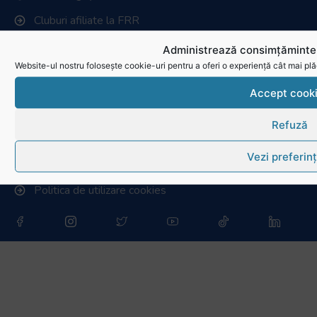
Cluburi afiliate la FRR
Stadionul național de rugby
Administrează consimțămintel
Website-ul nostru folosește cookie-uri pentru a oferi o experiență cât mai plă
Conducere, comisii și departamente
Accept cook
Info - Anunțuri
Refuză
Link-uri utile
Vezi preferin
Download
Politica de utilizare cookies