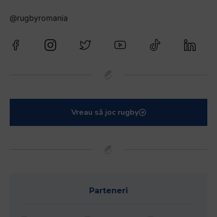
@rugbyromania
Vreau să joc rugby
Parteneri