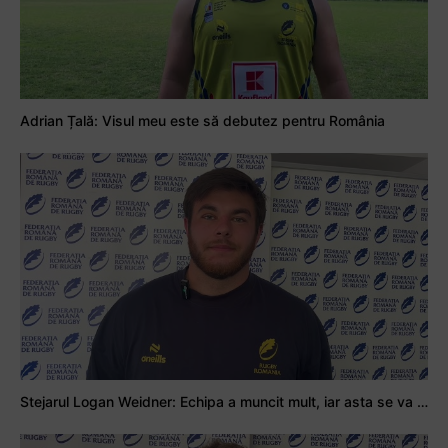
Adrian Țală: Visul meu este să debutez pentru România
Stejarul Logan Weidner: Echipa a muncit mult, iar asta se va vedea în meciurile de la Nations Cup