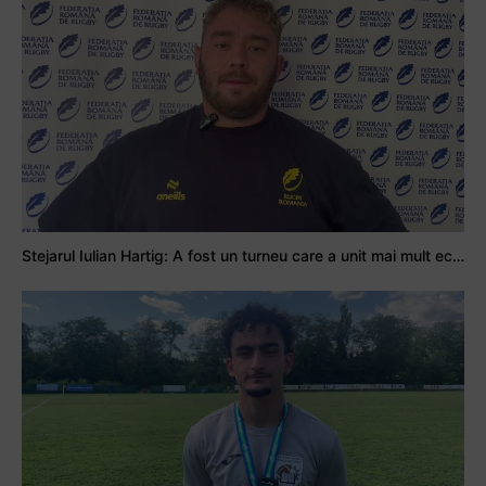
Stejarul Iulian Hartig: A fost un turneu care a unit mai mult echipa