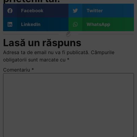
+
Facebook
Twitter
/".
This
LinkedIn
WhatsApp
shortcut
activates
Lasă un răspuns
the
screen
Adresa ta de email nu va fi publicată.
Câmpurile
reader
obligatorii sunt marcate cu
*
to
Comentariu
*
help
you
navigate
and
interact
with
the
content.