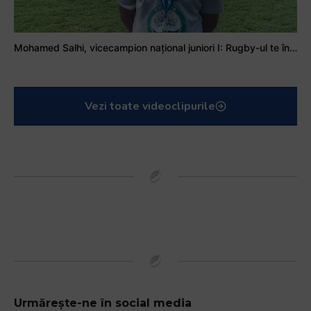
Mohamed Salhi, vicecampion național juniori I: Rugby-ul te învață să accepți și înfrângerile
Vezi toate videoclipurile
Urmărește-ne în social media