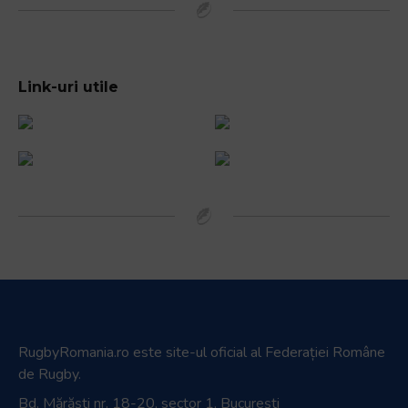
Link-uri utile
RugbyRomania.ro
este site-ul oficial al Federației Române
de Rugby.
Bd. Mărăști nr. 18-20, sector 1, București