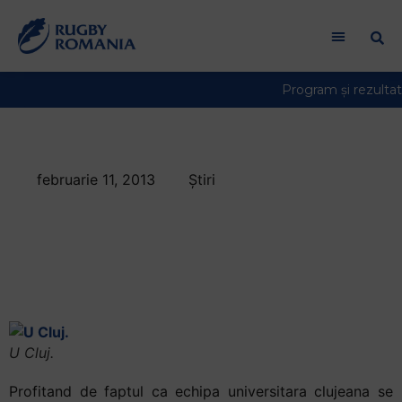
februarie 11, 2013
Știri
Meci de pregatire
intre U Cluj si CSM
Bucovina
U Cluj.
Profitand de faptul ca echipa universitara clujeana se