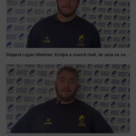
Stejarul Logan Weidner: Echipa a muncit mult, iar asta se va vedea în meciurile de la Nations Cup