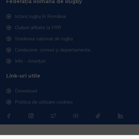
Federația Româna de Rugby
Istoric rugby în România
Cluburi afiliate la FRR
Stadionul național de rugby
Conducere, comisii și departamente
Info - Anunțuri
Link-uri utile
Download
Politica de utilizare cookies