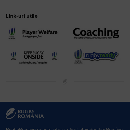
Link-uri utile
RugbyRomania.ro
este site-ul oficial al Federației Române