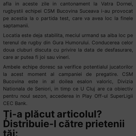
afla in aceste zile in cantonament la Vatra Dornei,
rugbystii echipei CSM Bucovina Suceava i-au provocat
pe acestia la o partida test, care va avea loc la finele
saptamanii.
Locatia este deja stabilita, meciul urmand sa aiba loc pe
terenul de rugby din Gura Humorului. Conducerea celor
doua cluburi discuta cu privire la data de desfasurare,
care ar putea fi joi sau vineri.
Ambele echipe doresc sa verifice potentialul jucatorilor
la acest moment al campaniei de pregatire. CSM
Bucovina este in al doilea esalon valoric, Divizia
Nationala de Seniori, in timp ce U Cluj are ca obiectiv
pentru noul sezon, accederea in Play Off-ul SuperLigii
CEC Bank.
Ți-a plăcut articolul?
Distribuie-l către prietenii
tăi: