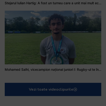
Stejarul Iulian Hartig: A fost un turneu care a unit mai mult echipa
Mohamed Salhi, vicecampion național juniori I: Rugby-ul te învață să accepți și înfrângerile
Vezi toate videoclipurile