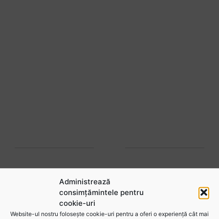
Administrează
consimțămintele pentru
cookie-uri
Urmărește-ne în social
Website-ul nostru folosește cookie-uri pentru a oferi o experiență cât mai