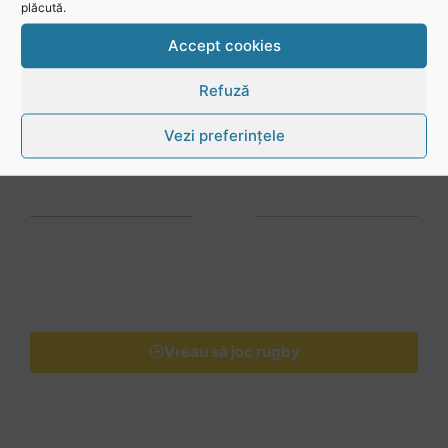
plăcută.
media
Accept cookies
@rugbyromania
Refuză
Vezi preferințele
Vreau să joc rugby