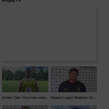
RugbyTV
Adrian Țală: Visul meu este să debutez pentru România
Stejarul Logan Weidner: Echipa a muncit mult, iar asta se va vedea în meciurile de la Nations Cup