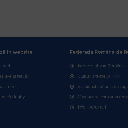
ză în website
Federația Româna de 
 știri
Istoric rugby în România
i live și reluări
Cluburi afiliate la FRR
tează-ne
Stadionul național de rug
 joacă Rugby
Conducere, comisii și de
Info - Anunțuri