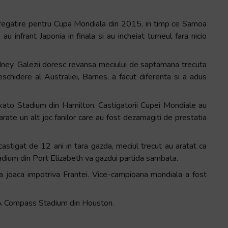
n pregatire pentru Cupa Mondiala din 2015, in timp ce Samoa
u infrant Japonia in finala si au incheiat turneul fara nicio
ydney. Galezii doresc revansa meciului de saptamana trecuta
eschidere al Australiei, Barnes, a facut diferenta si a adus
ato Stadium din Hamilton. Castigatorii Cupei Mondiale au
rate un alt joc fanilor care au fost dezamagiti de prestatia
castigat de 12 ani in tara gazda, meciul trecut au aratat ca
dium din Port Elizabeth va gazdui partida sambata.
joaca impotriva Frantei. Vice-campioana mondiala a fost
BVA Compass Stadium din Houston.