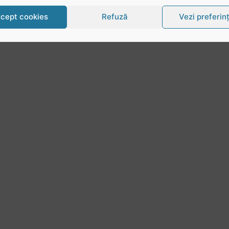
cept cookies
Refuză
Vezi preferin