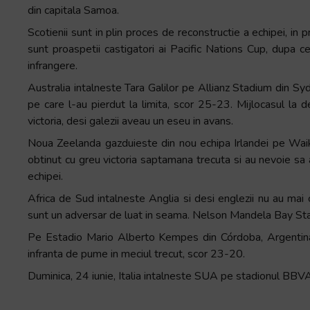
din capitala Samoa.
Scotienii sunt in plin proces de reconstructie a echipei, i
sunt proaspetii castigatori ai Pacific Nations Cup, dupa ce a
infrangere.
Australia intalneste Tara Galilor pe Allianz Stadium din S
pe care l-au pierdut la limita, scor 25-23. Mijlocasul la d
victoria, desi galezii aveau un eseu in avans.
Noua Zeelanda gazduieste din nou echipa Irlandei pe Waik
obtinut cu greu victoria saptamana trecuta si au nevoie sa a
echipei.
Africa de Sud intalneste Anglia si desi englezii nu au mai 
sunt un adversar de luat in seama. Nelson Mandela Bay Sta
Pe Estadio Mario Alberto Kempes din Córdoba, Argentina 
infranta de pume in meciul trecut, scor 23-20.
Duminica, 24 iunie, Italia intalneste SUA pe stadionul B