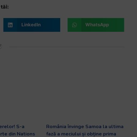
tăi:
LinkedIn
WhatsApp
erelor! S-a
România învinge Samoa la ultima
arte din Nations
fază a meciului și obține prima