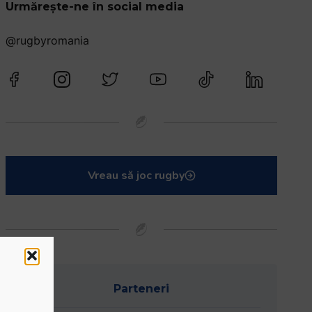
Urmărește-ne în social media
@rugbyromania
Vreau să joc rugby
Parteneri