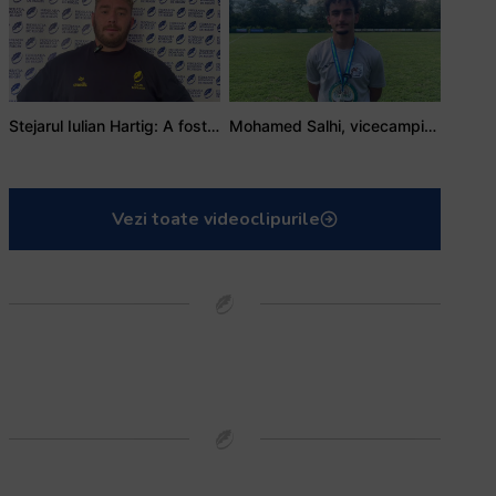
Stejarul Iulian Hartig: A fost un turneu care a unit mai mult echipa
Mohamed Salhi, vicecampion național juniori I: Rugby-ul te învață să accepți și înfrângerile
Vezi toate videoclipurile