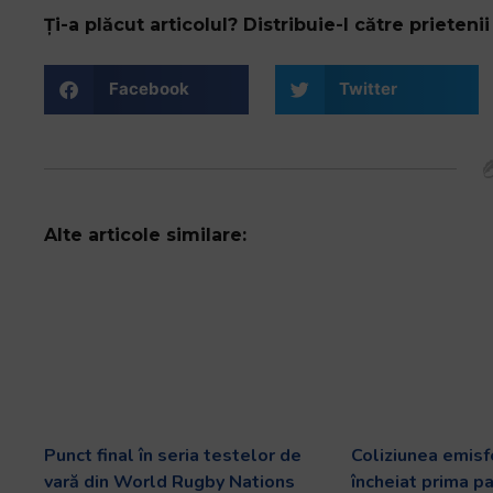
Ți-a plăcut articolul? Distribuie-l către prietenii 
Facebook
Twitter
Alte articole similare:
Punct final în seria testelor de
Coliziunea emisf
vară din World Rugby Nations
încheiat prima p