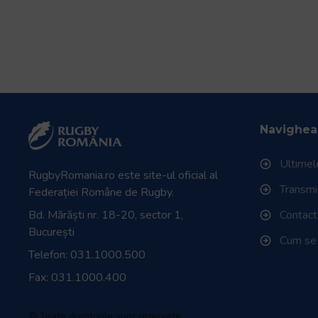
Navighea
Ultimele
RugbyRomania.ro
este site-ul oficial al
Transmisi
Federației Române de Rugby.
Bd. Mărăști nr. 18-20, sector 1,
Contac
București
Cum se
Telefon:
031.1000.500
Fax: 031.1000.400
© Toate drepturile sunt rezervate.