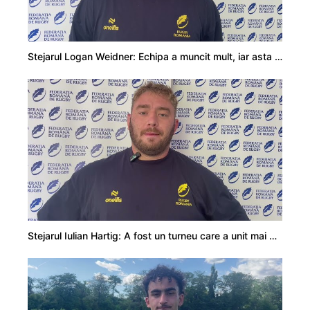
Stejarul Logan Weidner: Echipa a muncit mult, iar asta se va vedea în meciurile de la Nations Cup
Stejarul Iulian Hartig: A fost un turneu care a unit mai mult echipa