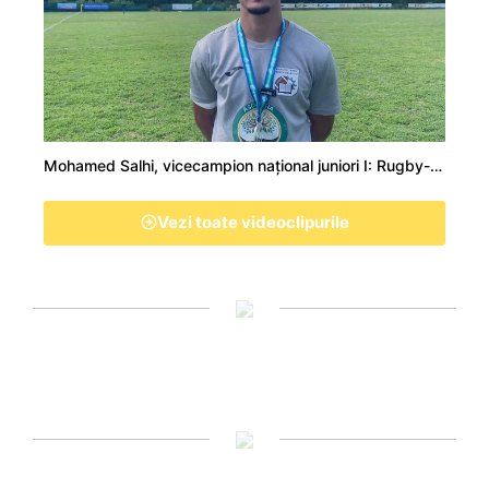
Mohamed Salhi, vicecampion național juniori I: Rugby-ul te învață să accepți și înfrângerile
Vezi toate videoclipurile