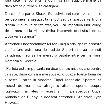
fost cele mai bune si ne dorim ca in meciul de maine sa
dam tot ce putem si sa castigam”.
De cealalta parte, Shalva Sutiashvili, cel care-i va conduce
pe georgieni, a precizat la randul sau ca „partida va fi una
dificila. Mai mult decat atat, voi juca impotriva unui coleg
de-al meu de la Massy (Mihai Macovei), deci stiu bine ca
lupta va fi stransa.”
Antrenorul neozeelandez Milton Haig a adaugat ca aceasta
confruntare este „una de traditie. Suporterii s-au obisnuit
ca ultimul meci sa fie mereu o batalie intre cei mai buni,
Romania si Georgia. „
„Partida este importanta nu doar pentru miza ei, ci si pentru
ca este, dupa cum am mai spus-o, o ocazie foarte buna de
a testa jucatori in vederea Cupei Mondiale. Speram ca
meciul de maine sa atraga o atentie sporita asupra
rugbyului, mai ales in acest an, in perspectiva Cupei
Mondiale de Rugby.” a declarat antrenorul Stejarilor, Lynn
Howells.