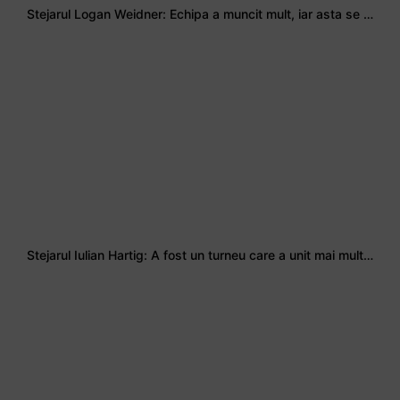
Stejarul Logan Weidner: Echipa a muncit mult, iar asta se va vedea în meciurile de la Nations Cup
Stejarul Iulian Hartig: A fost un turneu care a unit mai mult echipa