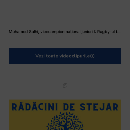
Mohamed Salhi, vicecampion național juniori I: Rugby-ul te învață să accepți și înfrângerile
Vezi toate videoclipurile