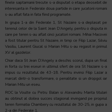
finele saptamanii trecute s-a disputat o etapa deosebit de
interesanta in Federale doua partide in care jucatorii romani
s-au aflat fata in fata fiind programate.
In grupa 1-a din Federale 1, St Nazaire s-a deplasat pe
terenul celor de la Saint Jean D’Angely, pentru o disputa in
care pe teren s-au aflat cinci jucatori romani. Mihai Macovei
a fost titular pentru St Nazaire, in timp ce Filip Lazar, Silviu
Vasiliu, Laurent Giucal si Marian Mitu s-au regasit in primul
XV al gazdelor.
Chiar daca St Jean D’Angely a deschis scorul, dupa un final
in forta cu trei eseuri in ultimul sfert de ora St Nazaire s-a
impus cu rezultatul de 43-18. Pentru invinsi Filip Lazar a
marcat dintr-o transformare, o penalitate si un dropgol iar
Marian Mitu un eseu.
ROC la Voulte cu Petru Balan si Alexandru Manta titulari
au obtinut al doilea succes stagional invingand pe propriul
teren formatia Chambery cu rezultatul de 30-25, in gupa a
2-a din Federale 1.