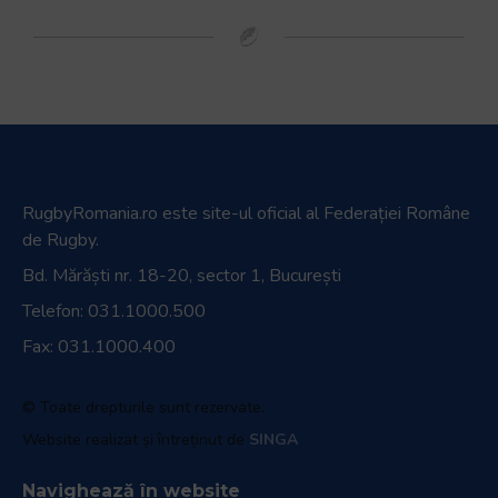
RugbyRomania.ro
este site-ul oficial al Federației Române
de Rugby.
Bd. Mărăști nr. 18-20, sector 1, București
Telefon:
031.1000.500
Fax: 031.1000.400
© Toate drepturile sunt rezervate.
Website realizat și întreținut de
SINGA
Navighează în website