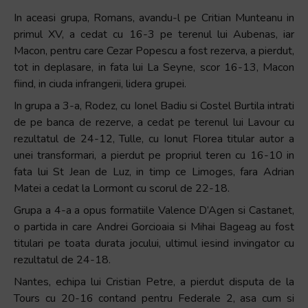
In aceasi grupa, Romans, avandu-l pe Critian Munteanu in
primul XV, a cedat cu 16-3 pe terenul lui Aubenas, iar
Macon, pentru care Cezar Popescu a fost rezerva, a pierdut,
tot in deplasare, in fata lui La Seyne, scor 16-13, Macon
fiind, in ciuda infrangerii, lidera grupei.
In grupa a 3-a, Rodez, cu Ionel Badiu si Costel Burtila intrati
de pe banca de rezerve, a cedat pe terenul lui Lavour cu
rezultatul de 24-12, Tulle, cu Ionut Florea titular autor a
unei transformari, a pierdut pe propriul teren cu 16-10 in
fata lui St Jean de Luz, in timp ce Limoges, fara Adrian
Matei a cedat la Lormont cu scorul de 22-18.
Grupa a 4-a a opus formatiile Valence D’Agen si Castanet,
o partida in care Andrei Gorcioaia si Mihai Bageag au fost
titulari pe toata durata jocului, ultimul iesind invingator cu
rezultatul de 24-18.
Nantes, echipa lui Cristian Petre, a pierdut disputa de la
Tours cu 20-16 contand pentru Federale 2, asa cum si