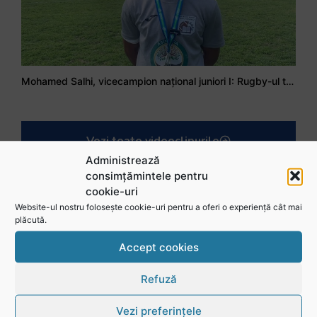
Mohamed Salhi, vicecampion național juniori I: Rugby-ul te învață să accepți și înfrângerile
Vezi toate videoclipurile
Administrează
consimțămintele pentru
cookie-uri
Website-ul nostru folosește cookie-uri pentru a oferi o experiență cât mai
plăcută.
Accept cookies
Refuză
Vezi preferințele