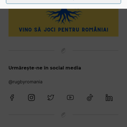
Urmărește-ne în social media
@rugbyromania