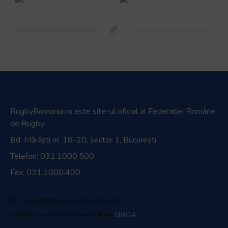
RugbyRomania.ro
este site-ul oficial al Federației Române
de Rugby.
Bd. Mărăști nr. 18-20, sector 1, București
Telefon:
031.1000.500
Fax: 031.1000.400
© Toate drepturile sunt rezervate.
Website realizat și întreținut de
SINGA