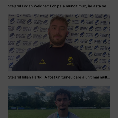
Stejarul Logan Weidner: Echipa a muncit mult, iar asta se va vedea în meciurile de la Nations Cup
Stejarul Iulian Hartig: A fost un turneu care a unit mai mult echipa