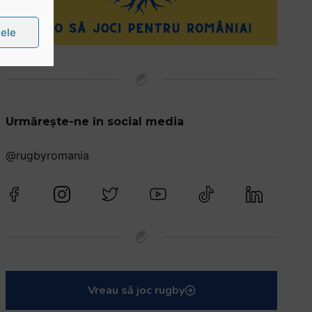
țele
Urmărește-ne în social media
@rugbyromania
Vreau să joc rugby