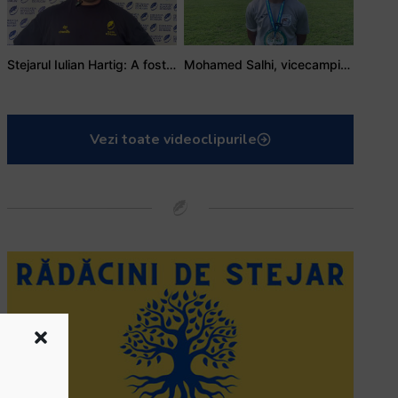
Stejarul Iulian Hartig: A fost un turneu care a unit mai mult echipa
Mohamed Salhi, vicecampion național juniori I: Rugby-ul te învață să accepți și înfrângerile
Vezi toate videoclipurile