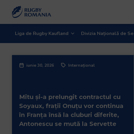
Welcome
to
All
in
One
Liga de Rugby Kaufland
Divizia Națională de Se
Accessibility
screen
reader.
To
iunie 30, 2026
Internațional
start
the
All
in
Mitu și-a prelungit contractul cu
One
Accessibility
Soyaux, frații Onuțu vor continua
screen
în Franța însă la cluburi diferite,
reader,
Antonescu se mută la Servette
press
"Ctrl