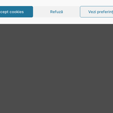
cept cookies
Refuză
Vezi preferin