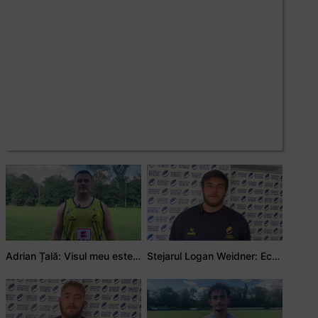
Adrian Țală: Visul meu este să debutez pentru România
Stejarul Logan Weidner: Echipa a muncit mult, iar asta se va vedea în meciurile de la Nations Cup