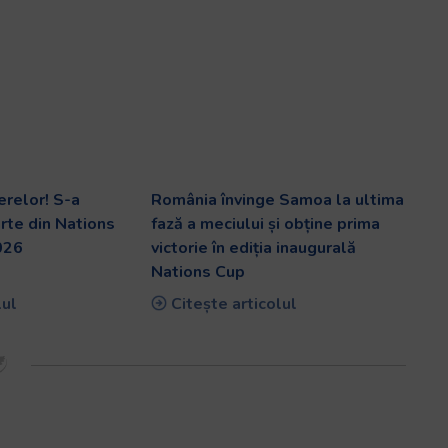
erelor! S-a
România învinge Samoa la ultima
arte din Nations
fază a meciului și obține prima
026
victorie în ediția inaugurală
Nations Cup
lul
Citește articolul