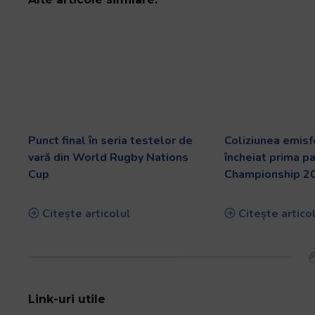
Punct final în seria testelor de
Coliziunea emisf
vară din World Rugby Nations
încheiat prima p
Cup
Championship 2
Citește articolul
Citește artico
Link-uri utile