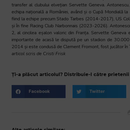
transfer al clubului elvețian Servette Geneva. Antonescu,
echipa națională a României, având și o Cupă Mondială la a
fiind la echipe precum Stado Tarbes (2014-2017), US 
și în fine Racing Club Narbonnais (2023-2026). Antonescu 
2, al cincilea eșalon valoric din Franța. Servette Geneva 
importante de acasă le dispută pe un stadion de 30.000 de
2014 și este condusă de Clement Fromont, fost jucător în To
articol scris de Cristi Frisk
Ți-a plăcut articolul? Distribuie-l către prietenii 
Facebook
Twitter
Alte articole similare: