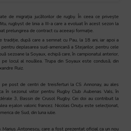
gate de migrația jucătorilor de rugby. În ceea ce privește
itu, rugbyst de linia a III-a care a evoluat în acest sezon la
at prelungirea de contract cu aceeași formație.
e tradiție, după care a semnat cu Pau, la 18 ani, iar apoi a
t pentru deplasarea sud-americană a Stejarilor, pentru cele
ouă sezoane la Soyaux, echipă care, în campionatul anterior,
s pe locul al nouălea. Trupa din Soyaux este condusă, din
xandre Ruiz.
cat pe post de centri de treisferturi la CS Annonay, au ales
juca în sezonul viitor pentru Rugby Club Aubenas Vals, în
dérale
3, Bassin de Crusol Rugby. Cei doi au contribuit la
lea eșalon valoric francez. Nicolas Onuțu este selecționat,
merica de Sud, din luna iulie.
 Marius Antonescu, care a fost prezentat oficial ca un nou