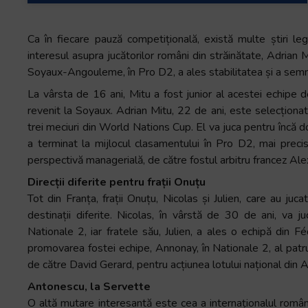
+
/".
Ca în fiecare pauză competițională, există multe știri le
This
interesul asupra jucătorilor români din străinătate, Adrian M
shortcut
Soyaux-Angouleme, în Pro D2, a ales stabilitatea și a semn
activates
La vârsta de 16 ani, Mitu a fost junior al acestei echipe d
the
revenit la Soyaux. Adrian Mitu, 22 de ani, este selecționa
screen
trei meciuri din World Nations Cup. El va juca pentru încă d
reader
a terminat la mijlocul clasamentului în Pro D2, mai preci
to
perspectivă managerială, de către fostul arbitru francez Ale
help
you
Direcții diferite pentru frații Onuțu
navigate
Tot din Franța, frații Onuțu, Nicolas și Julien, care au ju
and
destinații diferite. Nicolas, în vârstă de 30 de ani, va 
interact
Nationale 2, iar fratele său, Julien, a ales o echipă din
Fé
with
promovarea fostei echipe, Annonay, în Nationale 2, al patru
the
de către David Gerard, pentru acțiunea lotului național din A
content.
Antonescu, la Servette
O altă mutare interesantă este cea a internaționalul român