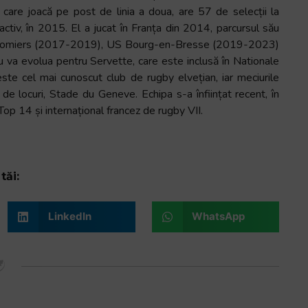
 care joacă pe post de linia a doua, are 57 de selecții la
ctiv, în 2015. El a jucat în Franța din 2014, parcursul său
Colomiers (2017-2019), US Bourg-en-Bresse (2019-2023)
va evolua pentru Servette, care este inclusă în Nationale
este cel mai cunoscut club de rugby elvețian, iar meciurile
 locuri, Stade du Geneve. Echipa s-a înființat recent, în
p 14 și internațional francez de rugby VII.
tăi:
LinkedIn
WhatsApp