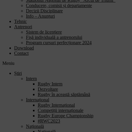
Stadionul Național de Rugby “Arcul de Triumf”
Conducere, comisii și departamente
Decizii Disciplinare
Info – Anunțuri
Tehnic
Antrenori
Sistem de licențiere
Fișă individuală a antrenorului
Program cursuri perfecționare 2024
Download
Contact
Meniu
Știri
Intern
Rugby Intern
Dezvoltare
Rugby în această săptămână
Internațional
Rugby Internațional
Competiții internaționale
Rugby Europe Championship
#RWC2023
Națională
Națională