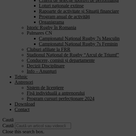
Criterii de selecție sportivi de performanță
Loturi naționale extinse
Rapoarte de activitate și Situații financiare
Program anual de activități
Organigrama
Istoric Rugby în Romania
Palmares CN
Campionatul Național Rugby 7s Masculin
Campionatul Național Rugby 7s Feminin
Cluburi afiliate la FRR
Stadionul Național de Rugby “Arcul de Triumf”
Conducere, comisii și departamente
Decizii Disciplinare
Info – Anunțuri
Tehnic
Antrenori
Sistem de licențiere
Fișă individuală a antrenorului
Program cursuri perfecționare 2024
Download
Contact
Caută
Caută
Close this search box.