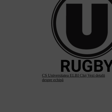
CS Universitatea ELBI Cluj
Vezi detalii
despre echipă