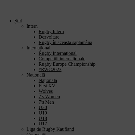
Știri
Intern
Rugby Intern
Dezvoltare
Rugby în această săptămână
Internațional
Rugby Internațional
Competiții internaționale
Rugby Europe Championship
#RWC2023
Națională
Națională
First XV
Wolves
7’s Women
7’s Men
U20
U19
U18
U17
Liga de Rugby Kaufland
Competiții