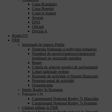
Cupa României
Cupa Regelui
Copii si Juniori
Sevens
DNS
Oficiali
Divizia A
RugbyTV
FRR
Informații de Interes Public
Strategia Nationala a rugbyului romanesc
Numărul de sportivi/antrenori/instructori
legitimați pe structurile membre
Buget
Criterii de selecție sportivi de performanță
Loturi naționale extinse
Rapoarte de activitate și Situații financiare
Program anual de activități
Organigrama
Istoric Rugby în Romania
Palmares CN
Campionatul Național Rugby 7s Masculin
Campionatul Național Rugby 7s Feminin
Cluburi afiliate la FRR