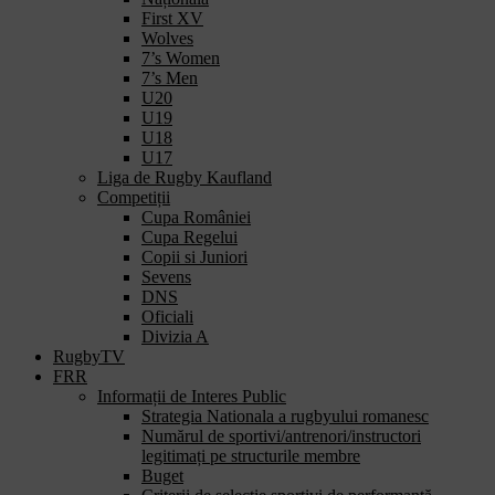
First XV
Wolves
7’s Women
7’s Men
U20
U19
U18
U17
Liga de Rugby Kaufland
Competiții
Cupa României
Cupa Regelui
Copii si Juniori
Sevens
DNS
Oficiali
Divizia A
RugbyTV
FRR
Informații de Interes Public
Strategia Nationala a rugbyului romanesc
Numărul de sportivi/antrenori/instructori
legitimați pe structurile membre
Buget