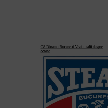
CS Dinamo Bucuresti
Vezi detalii despre
echipă