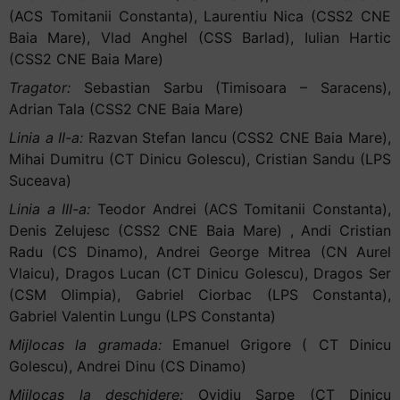
(ACS Tomitanii Constanta), Laurentiu Nica (CSS2 CNE
Baia Mare), Vlad Anghel (CSS Barlad), Iulian Hartic
(CSS2 CNE Baia Mare)
Tragator:
Sebastian Sarbu (Timisoara – Saracens),
Adrian Tala (CSS2 CNE Baia Mare)
Linia a II-a:
Razvan Stefan Iancu (CSS2 CNE Baia Mare),
Mihai Dumitru (CT Dinicu Golescu), Cristian Sandu (LPS
Suceava)
Linia a III-a:
Teodor Andrei (ACS Tomitanii Constanta),
Denis Zelujesc (CSS2 CNE Baia Mare) , Andi Cristian
Radu (CS Dinamo), Andrei George Mitrea (CN Aurel
Vlaicu), Dragos Lucan (CT Dinicu Golescu), Dragos Ser
(CSM Olimpia), Gabriel Ciorbac (LPS Constanta),
Gabriel Valentin Lungu (LPS Constanta)
Mijlocas la gramada:
Emanuel Grigore ( CT Dinicu
Golescu), Andrei Dinu (CS Dinamo)
Mijlocas la deschidere:
Ovidiu Sarpe (CT Dinicu