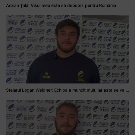
Adrian Țală: Visul meu este să debutez pentru România
Stejarul Logan Weidner: Echipa a muncit mult, iar asta se va vedea în meciurile de la Nations Cup