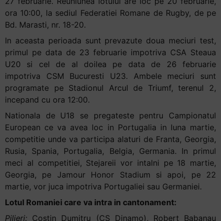
27 februarie. Reuniunea lotului are loc pe 20 februarie,
+
ora 10:00, la sediul Federatiei Romane de Rugby, de pe
/".
Bd. Marasti, nr. 18-20.
This
In aceasta perioada sunt prevazute doua meciuri test,
shortcut
primul pe data de 23 februarie impotriva CSA Steaua
activates
U20 si cel de al doilea pe data de 26 februarie
the
impotriva CSM Bucuresti U23. Ambele meciuri sunt
screen
programate pe Stadionul Arcul de Triumf, terenul 2,
reader
incepand cu ora 12:00.
to
Nationala de U18 se pregateste pentru Campionatul
help
European ce va avea loc in Portugalia in luna martie,
you
competitie unde va participa alaturi de Franta, Georgia,
navigate
Rusia, Spania, Portugalia, Belgia, Germania. In primul
and
meci al competitiei, Stejareii vor intalni pe 18 martie,
interact
Georgia, pe Jamour Honor Stadium si apoi, pe 22
with
martie, vor juca impotriva Portugaliei sau Germaniei.
the
content.
Lotul Romaniei care va intra in cantonament:
Pilieri:
Costin Dumitru (CS Dinamo), Robert Babanau