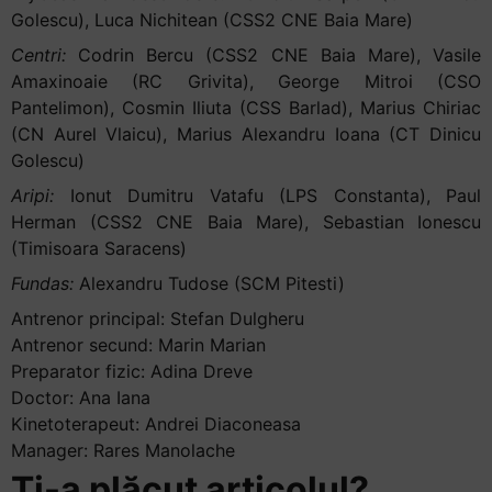
Golescu), Luca Nichitean (CSS2 CNE Baia Mare)
Centri:
Codrin Bercu (CSS2 CNE Baia Mare), Vasile
Amaxinoaie (RC Grivita), George Mitroi (CSO
Pantelimon), Cosmin Iliuta (CSS Barlad), Marius Chiriac
(CN Aurel Vlaicu), Marius Alexandru Ioana (CT Dinicu
Golescu)
Aripi:
Ionut Dumitru Vatafu (LPS Constanta), Paul
Herman (CSS2 CNE Baia Mare), Sebastian Ionescu
(Timisoara Saracens)
Fundas:
Alexandru Tudose (SCM Pitesti)
Antrenor principal: Stefan Dulgheru
Antrenor secund: Marin Marian
Preparator fizic: Adina Dreve
Doctor: Ana Iana
Kinetoterapeut: Andrei Diaconeasa
Manager: Rares Manolache
Ți-a plăcut articolul?