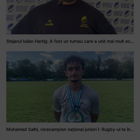
Stejarul Iulian Hartig: A fost un turneu care a unit mai mult echipa
Mohamed Salhi, vicecampion național juniori I: Rugby-ul te învață să accepți și înfrângerile