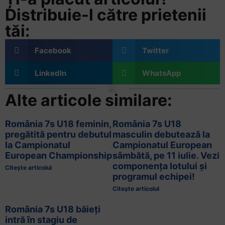
Distribuie-l către prietenii
tăi:
Facebook
Twitter
LinkedIn
WhatsApp
Alte articole similare:
România 7s U18 feminin,
România 7s U18
pregătită pentru debutul
masculin debutează la
la Campionatul
Campionatul European
European Championship
sâmbătă, pe 11 iulie. Vezi
componența lotului și
Citește articolul
programul echipei!
Citește articolul
România 7s U18 băieți
intră în stagiu de