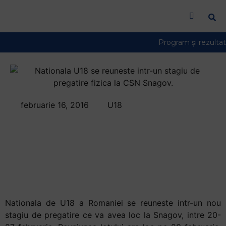
Welcome
to
All
in
One
Accessibility
screen
reader.
To
februarie 16, 2016
U18
Nationala U18 se
start
the
reuneste intr-un
All
in
stagiu de pregatire
One
fizica la CSN Snagov
Accessibility
screen
reader,
Nationala de U18 a Romaniei se reuneste intr-un nou
press
stagiu de pregatire ce va avea loc la Snagov, intre 20-
"Ctrl