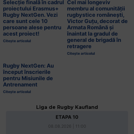
Selecție finală în cadrul
Cel mai longeviv
proiectului Erasmus+
membru al comunității
Rugby NextGen. Vezi
rugbystice românești,
care sunt cele 10
Victor Guțu, decorat de
persoane alese pentru
Armata Română și
acest proiect!
înaintat la gradul de
general de brigadă în
Citește articolul
retragere
Citește articolul
Rugby NextGen: Au
început înscrierile
pentru Misiunile de
Antrenament
Citește articolul
Liga de Rugby Kaufland
ETAPA 10
08.08.2026 | 11:00