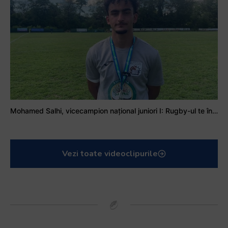
Mohamed Salhi, vicecampion național juniori I: Rugby-ul te învață să accepți și înfrângerile
Vezi toate videoclipurile