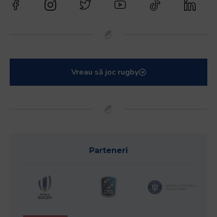
Vreau să joc rugby
Parteneri