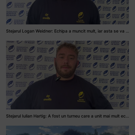
Stejarul Logan Weidner: Echipa a muncit mult, iar asta se va vedea în meciurile de la Nations Cup
Stejarul Iulian Hartig: A fost un turneu care a unit mai mult echipa