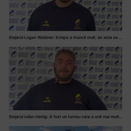
Stejarul Logan Weidner: Echipa a muncit mult, iar asta se va vedea în meciurile de la Nations Cup
Stejarul Iulian Hartig: A fost un turneu care a unit mai mult echipa