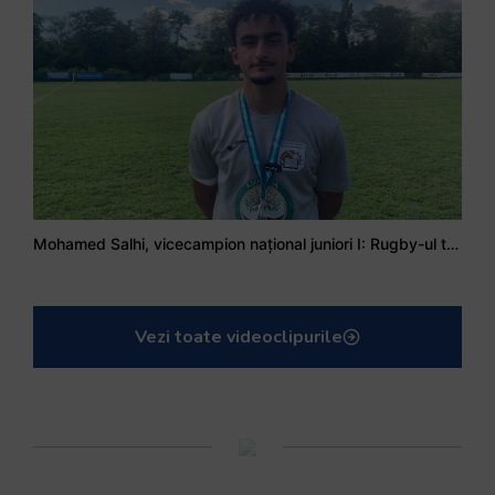
Mohamed Salhi, vicecampion național juniori I: Rugby-ul te învață să accepți și înfrângerile
Vezi toate videoclipurile