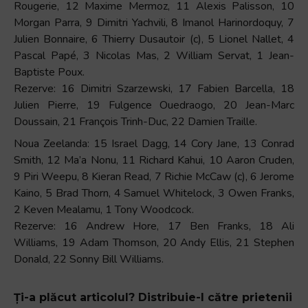
Rougerie, 12 Maxime Mermoz, 11 Alexis Palisson, 10
Morgan Parra, 9 Dimitri Yachvili, 8 Imanol Harinordoquy, 7
Julien Bonnaire, 6 Thierry Dusautoir (c), 5 Lionel Nallet, 4
Pascal Papé, 3 Nicolas Mas, 2 William Servat, 1 Jean-
Baptiste Poux.
Rezerve: 16 Dimitri Szarzewski, 17 Fabien Barcella, 18
Julien Pierre, 19 Fulgence Ouedraogo, 20 Jean-Marc
Doussain, 21 François Trinh-Duc, 22 Damien Traille.
Noua Zeelanda: 15 Israel Dagg, 14 Cory Jane, 13 Conrad
Smith, 12 Ma’a Nonu, 11 Richard Kahui, 10 Aaron Cruden,
9 Piri Weepu, 8 Kieran Read, 7 Richie McCaw (c), 6 Jerome
Kaino, 5 Brad Thorn, 4 Samuel Whitelock, 3 Owen Franks,
2 Keven Mealamu, 1 Tony Woodcock.
Rezerve: 16 Andrew Hore, 17 Ben Franks, 18 Ali
Williams, 19 Adam Thomson, 20 Andy Ellis, 21 Stephen
Donald, 22 Sonny Bill Williams.
Ți-a plăcut articolul? Distribuie-l către prietenii