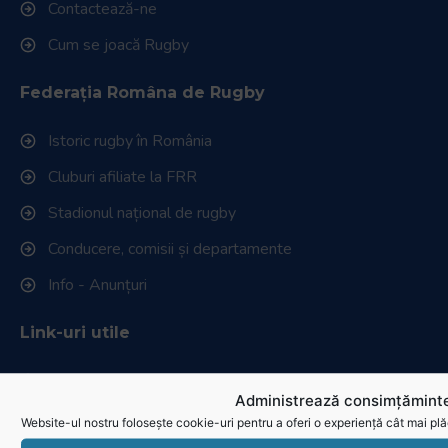
Contactează-ne
Cum se joacă Rugby
Federația Româna de Rugby
Istoric rugby în România
Cluburi afiliate la FRR
Stadionul național de rugby
Conducere, comisii și departamente
Info - Anunțuri
Link-uri utile
Download
Administrează consimțăminte
Politica de utilizare cookies
Website-ul nostru folosește cookie-uri pentru a oferi o experiență cât mai plă