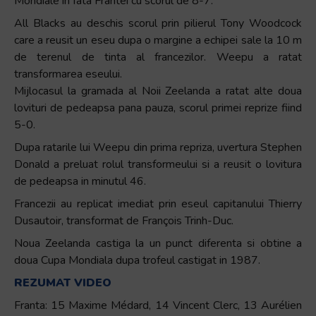
Mondiale in fata Frantei cu scorul de 8-7.
All Blacks au deschis scorul prin pilierul Tony Woodcock
care a reusit un eseu dupa o margine a echipei sale la 10 m
de terenul de tinta al francezilor. Weepu a ratat
transformarea eseului.
Mijlocasul la gramada al Noii Zeelanda a ratat alte doua
lovituri de pedeapsa pana pauza, scorul primei reprize fiind
5-0.
Dupa ratarile lui Weepu din prima repriza, uvertura Stephen
Donald a preluat rolul transformeului si a reusit o lovitura
de pedeapsa in minutul 46.
Francezii au replicat imediat prin eseul capitanului Thierry
Dusautoir, transformat de François Trinh-Duc.
Noua Zeelanda castiga la un punct diferenta si obtine a
doua Cupa Mondiala dupa trofeul castigat in 1987.
REZUMAT VIDEO
Franta: 15 Maxime Médard, 14 Vincent Clerc, 13 Aurélien