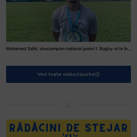
Mohamed Salhi, vicecampion național juniori I: Rugby-ul te învață să accepți și înfrângerile
Vezi toate videoclipurile