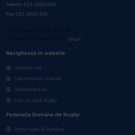
Telefon:
031.1000.500
Fax: 031.1000.400
© Toate drepturile sunt rezervate.
Website realizat și întreținut de
SINGA
Navighează în website
Ultimele știri
Transmisii live și reluări
Contactează-ne
Cum se joacă Rugby
Federația Româna de Rugby
Istoric rugby în România