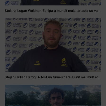
Stejarul Logan Weidner: Echipa a muncit mult, iar asta se va vedea în meciurile de la Nations Cup
Stejarul Iulian Hartig: A fost un turneu care a unit mai mult echipa