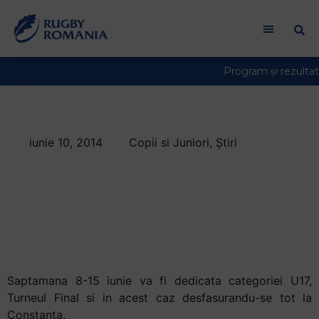
iunie 10, 2014
Copii si Juniori
,
Știri
O saptamana
dedicata juniorilor
U17 participanti la
Turneul Final
Saptamana 8-15 iunie va fi dedicata categoriei U17,
Turneul Final si in acest caz desfasurandu-se tot la
Constanta.