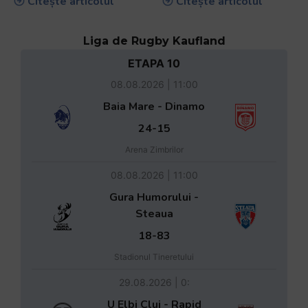
la Therme București.
etapa Circuitului
Vezi grupele și
Național de MiniRugby
programul competiției!
„Trofeul Moldovei –
Brândușa Andronic”
Citește articolul
Citește articolul
Liga de Rugby Kaufland
ETAPA 10
08.08.2026 | 11:00
Baia Mare - Dinamo
24-15
Arena Zimbrilor
08.08.2026 | 11:00
Gura Humorului -
Steaua