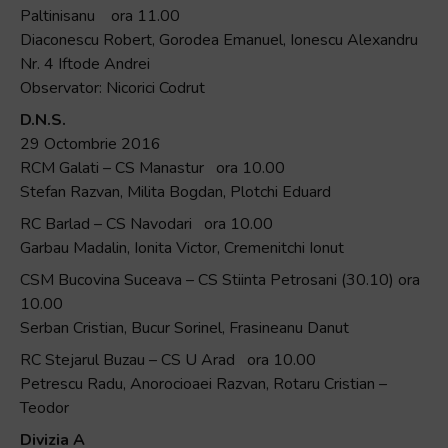
Paltinisanu ora 11.00
Diaconescu Robert, Gorodea Emanuel, Ionescu Alexandru
Nr. 4 Iftode Andrei
Observator: Nicorici Codrut
D.N.S.
29 Octombrie 2016
RCM Galati – CS Manastur ora 10.00
Stefan Razvan, Milita Bogdan, Plotchi Eduard
RC Barlad – CS Navodari ora 10.00
Garbau Madalin, Ionita Victor, Cremenitchi Ionut
CSM Bucovina Suceava – CS Stiinta Petrosani (30.10) ora
10.00
Serban Cristian, Bucur Sorinel, Frasineanu Danut
RC Stejarul Buzau – CS U Arad ora 10.00
Petrescu Radu, Anorocioaei Razvan, Rotaru Cristian –
Teodor
Divizia A