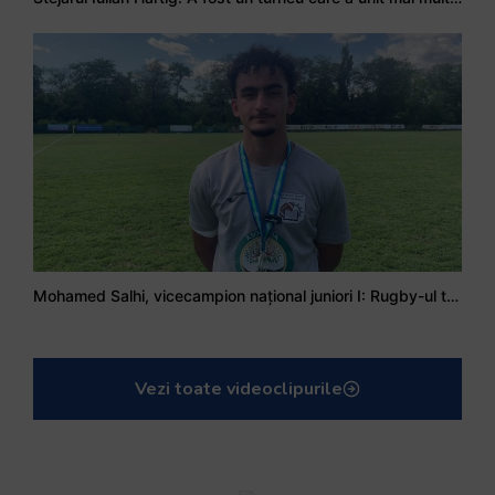
Stejarul Logan Weidner: Echipa a muncit mult, iar asta se va vedea în meciurile de la Nations Cup
Stejarul Iulian Hartig: A fost un turneu care a unit mai mult echipa