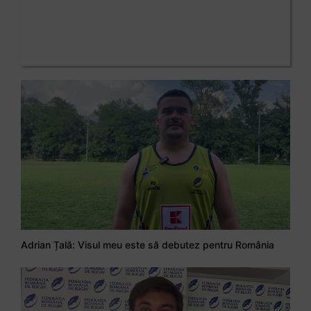
RugbyTV