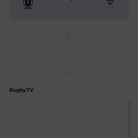
18-83
Stadionul Tineretului
29.08.2026 | 0:
U Elbi Cluj - Rapid
-