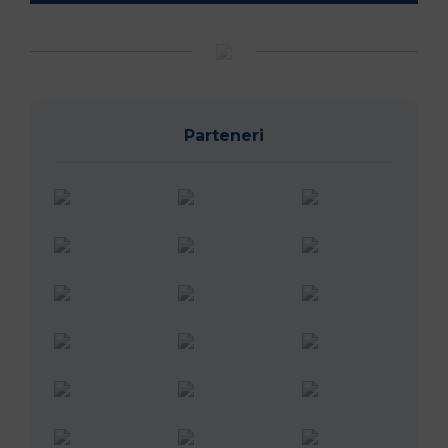
Urmărește-ne în social media
@rugbyromania