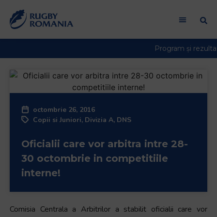
Welcome
to
All
in
One
Accessibility
screen
reader.
To
octombrie 26, 2016
start
Copii si Juniori
,
Divizia A
,
DNS
the
All
Oficialii care vor arbitra intre 28-
in
One
30 octombrie in competitiile
Accessibility
interne!
screen
reader,
press
Comisia Centrala a Arbitrilor a stabilit oficialii care vor
"Ctrl