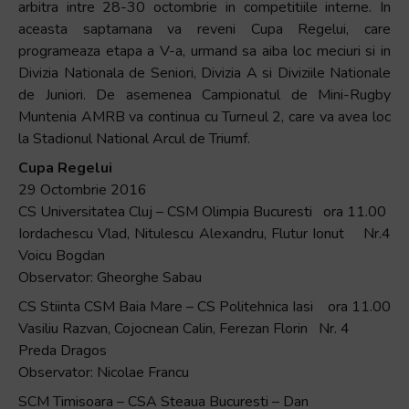
arbitra intre 28-30 octombrie in competitiile interne. In
+
aceasta saptamana va reveni Cupa Regelui, care
/".
programeaza etapa a V-a, urmand sa aiba loc meciuri si in
This
Divizia Nationala de Seniori, Divizia A si Diviziile Nationale
shortcut
de Juniori. De asemenea Campionatul de Mini-Rugby
activates
Muntenia AMRB va continua cu Turneul 2, care va avea loc
the
la Stadionul National Arcul de Triumf.
screen
Cupa Regelui
reader
29 Octombrie 2016
to
CS Universitatea Cluj – CSM Olimpia Bucuresti ora 11.00
help
Iordachescu Vlad, Nitulescu Alexandru, Flutur Ionut Nr.4
you
Voicu Bogdan
navigate
Observator: Gheorghe Sabau
and
interact
CS Stiinta CSM Baia Mare – CS Politehnica Iasi ora 11.00
with
Vasiliu Razvan, Cojocnean Calin, Ferezan Florin Nr. 4
the
Preda Dragos
content.
Observator: Nicolae Francu
SCM Timisoara – CSA Steaua Bucuresti – Dan