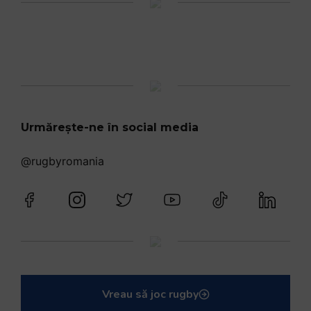
Mohamed Salhi, vicecampion național juniori I: Rugby-ul te învață să accepți și înfrângerile
Vezi toate videoclipurile