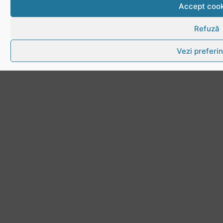
Download
Accept cook
Politica de utilizare cookies
Refuză
Vezi preferin