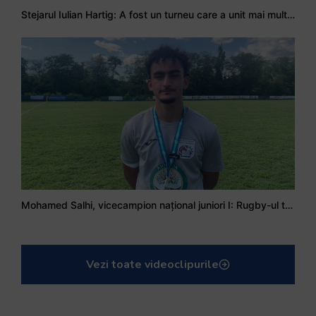
Stejarul Iulian Hartig: A fost un turneu care a unit mai mult echipa
Mohamed Salhi, vicecampion național juniori I: Rugby-ul te învață să accepți și înfrângerile
Vezi toate videoclipurile