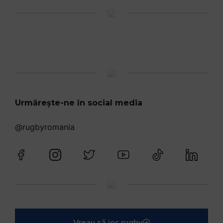
Urmărește-ne în social media
@rugbyromania
Vreau să joc rugby