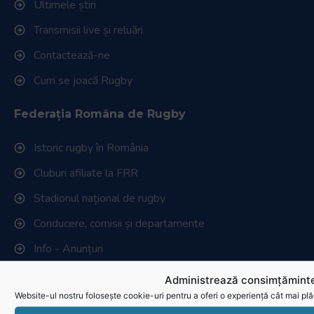
Ultimele știri
Transmisii live și reluări
Contactează-ne
Cum se joacă Rugby
Federația Româna de Rugby
Istoric rugby în România
Cluburi afiliate la FRR
Stadionul național de rugby
Conducere, comisii și departamente
Info - Anunțuri
Administrează consimțăminte
Link-uri utile
Website-ul nostru folosește cookie-uri pentru a oferi o experiență cât mai plă