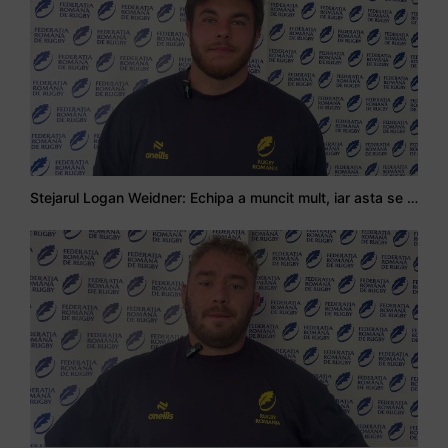
Stejarul Logan Weidner: Echipa a muncit mult, iar asta se va vedea în meciurile de la Nations Cup