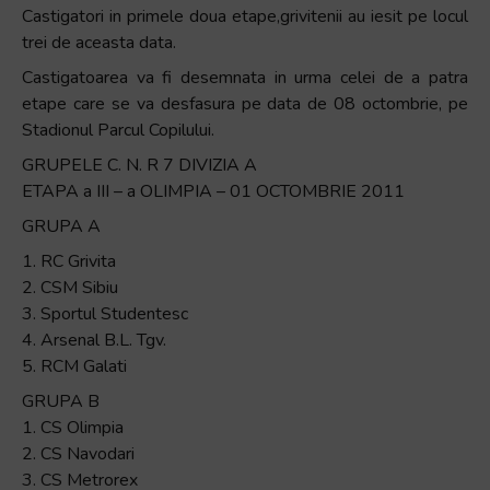
Castigatori in primele doua etape,grivitenii au iesit pe locul
trei de aceasta data.
Castigatoarea va fi desemnata in urma celei de a patra
etape care se va desfasura pe data de 08 octombrie, pe
Stadionul Parcul Copilului.
GRUPELE C. N. R 7 DIVIZIA A
ETAPA a III – a OLIMPIA – 01 OCTOMBRIE 2011
GRUPA A
1. RC Grivita
2. CSM Sibiu
3. Sportul Studentesc
4. Arsenal B.L. Tgv.
5. RCM Galati
GRUPA B
1. CS Olimpia
2. CS Navodari
3. CS Metrorex