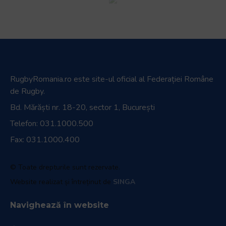
RugbyRomania.ro
este site-ul oficial al Federației Române
de Rugby.
Bd. Mărăști nr. 18-20, sector 1, București
Telefon:
031.1000.500
Fax: 031.1000.400
© Toate drepturile sunt rezervate.
Website realizat și întreținut de
SINGA
Navighează în website