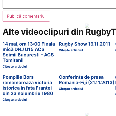
Alte videoclipuri din
Rugby
14 mai, ora 13:00 Finala
Rugby Show 16.11.2011
mică DNJ U15 ACS
Citește articolul
Șoimii București – ACS
Tomitanii
Citește articolul
Pompilie Bors
Conferinta de presa
rememoreaza victoria
Romania-Fiji (21.11.2013)
istorica in fata Frantei
Citește articolul
din 23 noiembrie 1980
Citește articolul