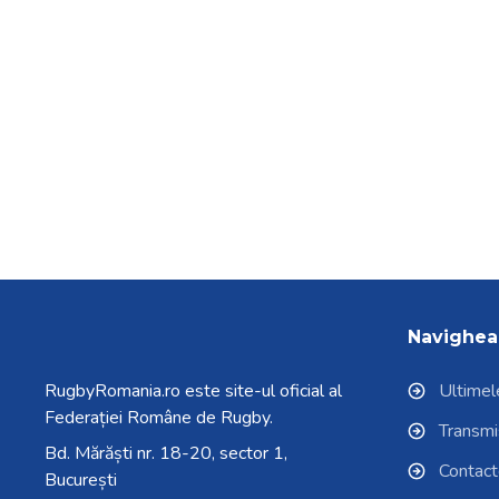
Navighea
RugbyRomania.ro
este site-ul oficial al
Ultimele
Federației Române de Rugby.
Transmisi
Bd. Mărăști nr. 18-20, sector 1,
Contac
București