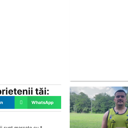
ietenii tăi:
In
WhatsApp
ii sunt marcate cu
*