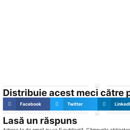
Distribuie acest meci către pr
Facebook
Twitter
Linked
Lasă un răspuns
Adresa ta de email nu va fi publicată.
Câmpurile obligator