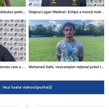
Adrian Țală: Visul meu este să debutez pentru România
Stejarul Logan Weidner: Echipa a muncit mult, iar asta se va vedea în meciurile de la Nations Cup
Stejarul Iulian Hartig: A fost un turneu care a unit mai mult echipa
Mohamed Salhi, vicecampion național juniori I: Rugby-ul te învață să accepți și înfrângerile
Vezi toate videoclipurile