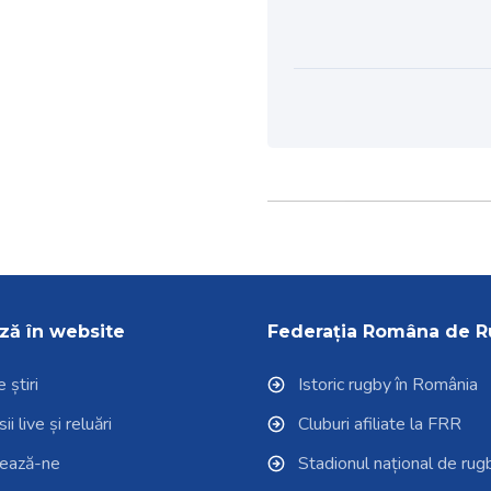
ză în website
Federația Româna de 
 știri
Istoric rugby în România
i live și reluări
Cluburi afiliate la FRR
tează-ne
Stadionul național de rug