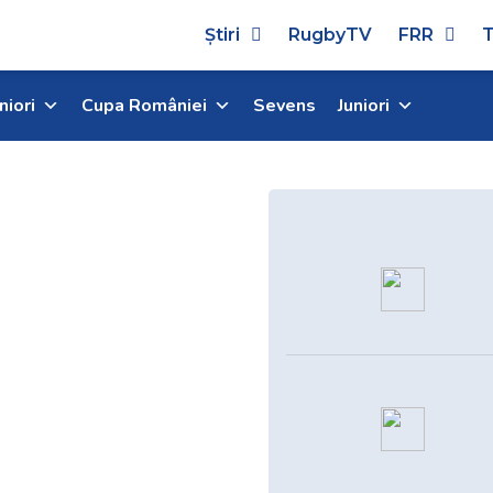
Știri
RugbyTV
FRR
T
niori
Cupa României
Sevens
Juniori
RT 1
ci test