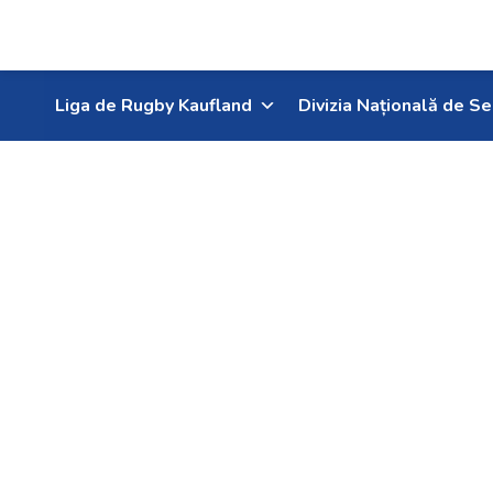
Liga de Rugby Kaufland
Divizia Națională de Se
ora 21:00, PRIMA SPO
ROMÂNIA – ITALIA, me
World Rugby