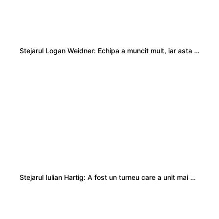
Stejarul Logan Weidner: Echipa a muncit mult, iar asta se va vedea în meciurile de la Nations Cup
Stejarul Iulian Hartig: A fost un turneu care a unit mai mult echipa