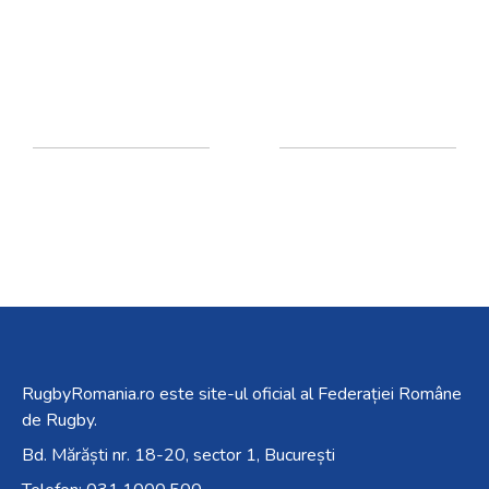
RugbyRomania.ro
este site-ul oficial al Federației Române
de Rugby.
Bd. Mărăști nr. 18-20, sector 1, București