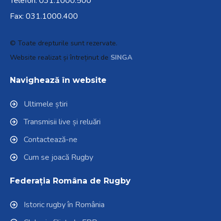
Telefon:
031.1000.500
Fax: 031.1000.400
© Toate drepturile sunt rezervate.
Website realizat și întreținut de
SINGA
Navighează în website
Ultimele știri
Transmisii live și reluări
Contactează-ne
Cum se joacă Rugby
Federația Româna de Rugby
Istoric rugby în România