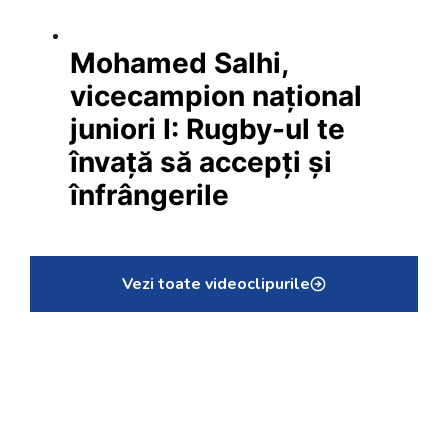
Mohamed Salhi,
vicecampion național
juniori I: Rugby-ul te
învață să accepți și
înfrângerile
Vezi toate videoclipurile