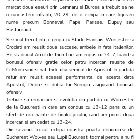
marcat doua eseuri prin Lemnaru si Burcea a trebuit sa ne
recunoastem infranti, 20-29, de o echipa in care figuraru
nume precum Bonneval, Pape, Parisse, Dupuy sau
Bastareaud.
Sezonul trecut intr-o grupa cu Stade Francais, Worcester si
Crociati am reusit doua succese, ambele in fata italienilor.
Pe stadionul Arcul de Triumf ne-am impus cu 34-7, luand si
bonusul ofensiv gratie celor patru incercari reusite de
Cr.Munteanu si hat-trick-ului semnat de Apostol. In partida
retur am reusit aceeasi performanta, de acesta data
Apostol, Dobre si dubla lui Surugiu asigurand bonusul
ofensiv.
Trebuie sa remarcam si evolutia din partida cu Worcester
de la Bucuresti in care am condus cu 13-12 pana cu un
sfert de ora inainte de finalul jocului, cand am primit doua
incercari si am cedat cu 13-24.
Din sezonul trecut echipa noastra poarta denumirea de
Bucharest Wolves sau Lupii Bucuresti tocmai pentru a nu fi