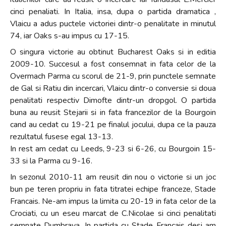
cinci penaliati. In Italia, insa, dupa o partida dramatica ,
Vlaicu a adus puctele victoriei dintr-o penalitate in minutul
74, iar Oaks s-au impus cu 17-15.
O singura victorie au obtinut Bucharest Oaks si in editia
2009-10. Succesul a fost consemnat in fata celor de la
Overmach Parma cu scorul de 21-9, prin punctele semnate
de Gal si Ratiu din incercari, Vlaicu dintr-o conversie si doua
penalitati respectiv Dimofte dintr-un dropgol. O partida
buna au reusit Stejarii si in fata francezilor de la Bourgoin
cand au cedat cu 19-21 pe finalul jocului, dupa ce la pauza
rezultatul fusese egal 13-13.
In rest am cedat cu Leeds, 9-23 si 6-26, cu Bourgoin 15-
33 si la Parma cu 9-16.
In sezonul 2010-11 am reusit din nou o victorie si un joc
bun pe teren propriu in fata titratei echipe franceze, Stade
Francais. Ne-am impus la limita cu 20-19 in fata celor de la
Crociati, cu un eseu marcat de C.Nicolae si cinci penalitati
semnate Dumbrava. In partida cu Stade Francais desi am