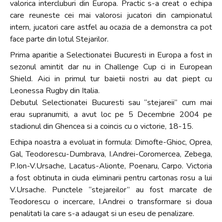
valorica intercluburi din Europa. Practic s-a creat o echipa
care reuneste cei mai valorosi jucatori din campionatul
intern, jucatori care astfel au ocazia de a demonstra ca pot
face parte din lotul Stejarilor.
Prima aparitie a Selectionatei Bucuresti in Europa a fost in
sezonul amintit dar nu in Challenge Cup ci in European
Shield. Aici in primul tur baietii nostri au dat piept cu
Leonessa Rugby din Italia.
Debutul Selectionatei Bucuresti sau “stejareii” cum mai
erau supranumiti, a avut loc pe 5 Decembrie 2004 pe
stadionul din Ghencea si a coincis cu o victorie, 18-15.
Echipa noastra a evoluat in formula: Dimofte-Ghioc, Oprea,
Gal, Teodorescu-Dumbrava, I.Andrei-Coromercea, Zebega,
P.Ion-V.Ursache, Lacatus-Alionte, Poenaru, Carpo. Victoria
a fost obtinuta in ciuda eliminarii pentru cartonas rosu a lui
V.Ursache. Punctele “stejareilor” au fost marcate de
Teodorescu o incercare, I.Andrei o transformare si doua
penalitati la care s-a adaugat si un eseu de penalizare.