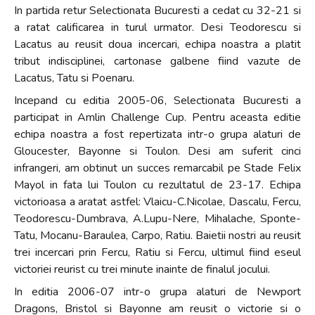
In partida retur Selectionata Bucuresti a cedat cu 32-21 si
a ratat calificarea in turul urmator. Desi Teodorescu si
Lacatus au reusit doua incercari, echipa noastra a platit
tribut indisciplinei, cartonase galbene fiind vazute de
Lacatus, Tatu si Poenaru.
Incepand cu editia 2005-06, Selectionata Bucuresti a
participat in Amlin Challenge Cup. Pentru aceasta editie
echipa noastra a fost repertizata intr-o grupa alaturi de
Gloucester, Bayonne si Toulon. Desi am suferit cinci
infrangeri, am obtinut un succes remarcabil pe Stade Felix
Mayol in fata lui Toulon cu rezultatul de 23-17. Echipa
victorioasa a aratat astfel: Vlaicu-C.Nicolae, Dascalu, Fercu,
Teodorescu-Dumbrava, A.Lupu-Nere, Mihalache, Sponte-
Tatu, Mocanu-Baraulea, Carpo, Ratiu. Baietii nostri au reusit
trei incercari prin Fercu, Ratiu si Fercu, ultimul fiind eseul
victoriei reurist cu trei minute inainte de finalul jocului.
In editia 2006-07 intr-o grupa alaturi de Newport
Dragons, Bristol si Bayonne am reusit o victorie si o