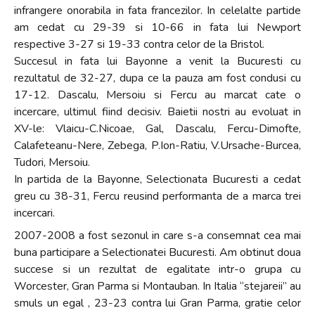
infrangere onorabila in fata francezilor. In celelalte partide
am cedat cu 29-39 si 10-66 in fata lui Newport
respective 3-27 si 19-33 contra celor de la Bristol.
Succesul in fata lui Bayonne a venit la Bucuresti cu
rezultatul de 32-27, dupa ce la pauza am fost condusi cu
17-12. Dascalu, Mersoiu si Fercu au marcat cate o
incercare, ultimul fiind decisiv. Baietii nostri au evoluat in
XV-le: Vlaicu-C.Nicoae, Gal, Dascalu, Fercu-Dimofte,
Calafeteanu-Nere, Zebega, P.Ion-Ratiu, V.Ursache-Burcea,
Tudori, Mersoiu.
In partida de la Bayonne, Selectionata Bucuresti a cedat
greu cu 38-31, Fercu reusind performanta de a marca trei
incercari.
2007-2008 a fost sezonul in care s-a consemnat cea mai
buna participare a Selectionatei Bucuresti. Am obtinut doua
succese si un rezultat de egalitate intr-o grupa cu
Worcester, Gran Parma si Montauban. In Italia “stejareii” au
smuls un egal , 23-23 contra lui Gran Parma, gratie celor