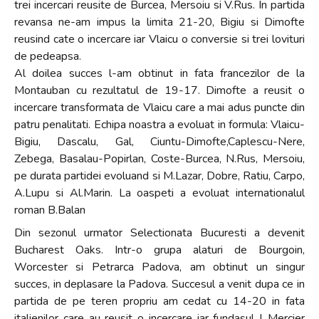
trei incercari reusite de Burcea, Mersoiu si V.Rus. In partida
revansa ne-am impus la limita 21-20, Bigiu si Dimofte
reusind cate o incercare iar Vlaicu o conversie si trei lovituri
de pedeapsa.
Al doilea succes l-am obtinut in fata francezilor de la
Montauban cu rezultatul de 19-17. Dimofte a reusit o
incercare transformata de Vlaicu care a mai adus puncte din
patru penalitati. Echipa noastra a evoluat in formula: Vlaicu-
Bigiu, Dascalu, Gal, Ciuntu-Dimofte,Caplescu-Nere,
Zebega, Basalau-Popirlan, Coste-Burcea, N.Rus, Mersoiu,
pe durata partidei evoluand si M.Lazar, Dobre, Ratiu, Carpo,
A.Lupu si Al.Marin. La oaspeti a evoluat internationalul
roman B.Balan
Din sezonul urmator Selectionata Bucuresti a devenit
Bucharest Oaks. Intr-o grupa alaturi de Bourgoin,
Worcester si Petrarca Padova, am obtinut un singur
succes, in deplasare la Padova. Succesul a venit dupa ce in
partida de pe teren propriu am cedat cu 14-20 in fata
italienilor care au reusit o incercare iar fundasul L.Mercier