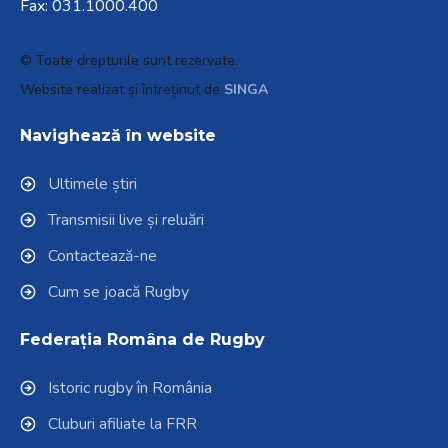
Fax: 031.1000.400
© Toate drepturile sunt rezervate.
Website realizat și întreținut de
SINGA
Navighează în website
Ultimele știri
Transmisii live și reluări
Contactează-ne
Cum se joacă Rugby
Federația Româna de Rugby
Istoric rugby în România
Cluburi afiliate la FRR