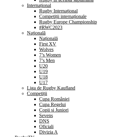
Internațional
Rugby Internațional
Competiții internaționale
Rugby Europe Championship
#RWC2023
Națională
Națională
First XV
Wolves
7’s Women
7’s Men
U20
U19
U18
U17
Liga de Rugby Kaufland
Competiții
Cupa României
Cupa Regelui
Copii si Juniori
Sevens
DNS
Oficiali
Divizia A