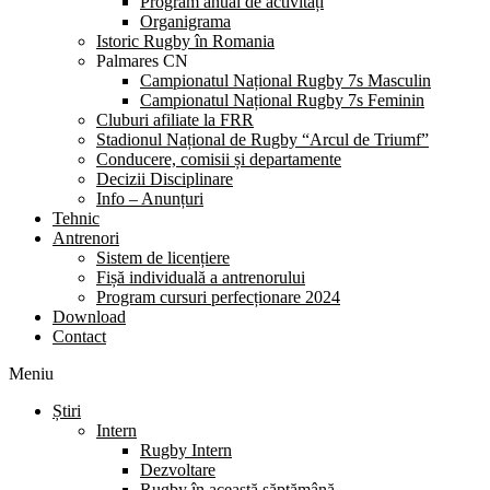
Program anual de activități
Organigrama
Istoric Rugby în Romania
Palmares CN
Campionatul Național Rugby 7s Masculin
Campionatul Național Rugby 7s Feminin
Cluburi afiliate la FRR
Stadionul Național de Rugby “Arcul de Triumf”
Conducere, comisii și departamente
Decizii Disciplinare
Info – Anunțuri
Tehnic
Antrenori
Sistem de licențiere
Fișă individuală a antrenorului
Program cursuri perfecționare 2024
Download
Contact
Meniu
Știri
Intern
Rugby Intern
Dezvoltare
Rugby în această săptămână