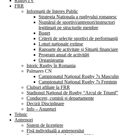
RugbyTV
FRR
Informații de Interes Public
Strategia Nationala a rugbyului romanesc
Numărul de sportivi/antrenori/instructori
legitimați pe structurile membre
Buget
Criterii de selecție sportivi de performanță
Loturi naționale extinse
Rapoarte de activitate și Situații financiare
Program anual de activități
Organigrama
Istoric Rugby în Romania
Palmares CN
Campionatul Național Rugby 7s Masculin
Campionatul Național Rugby 7s Feminin
Cluburi afiliate la FRR
Stadionul Național de Rugby “Arcul de Triumf”
Conducere, comisii și departamente
Decizii Disciplinare
Info – Anunțuri
Tehnic
Antrenori
Sistem de licențiere
Fișă individuală a antrenorului