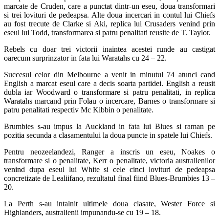
marcate de Cruden, care a punctat dintr-un eseu, doua transformari
si trei lovituri de pedeapsa. Alte doua incercari in contul lui Chiefs
au fost trecute de Clarke si Aki, replica lui Crusaders venind prin
eseul lui Todd, transformarea si patru penalitati reusite de T. Taylor.
Rebels cu doar trei victorii inaintea acestei runde au castigat
oarecum surprinzator in fata lui Waratahs cu 24 – 22.
Succesul celor din Melbourne a venit in minutul 74 atunci cand
English a marcat eseul care a decis soarta partidei. English a reusit
dubla iar Woodward o transformare si patru penalitati, in replica
Waratahs marcand prin Folau o incercare, Barnes o transformare si
patru penalitati respectiv Mc Kibbin o penalitate.
Brumbies s-au impus la Auckland in fata lui Blues si raman pe
pozitia secunda a clasamentului la doua puncte in spatele lui Chiefs.
Pentru neozeelandezi, Ranger a inscris un eseu, Noakes o
transformare si o penalitate, Kerr o penalitate, victoria australienilor
venind dupa eseul lui White si cele cinci lovituri de pedeapsa
concretizate de Lealiifano, rezultatul final fiind Blues-Brumbies 13 –
20.
La Perth s-au intalnit ultimele doua clasate, Wester Force si
Highlanders, australienii impunandu-se cu 19 – 18.