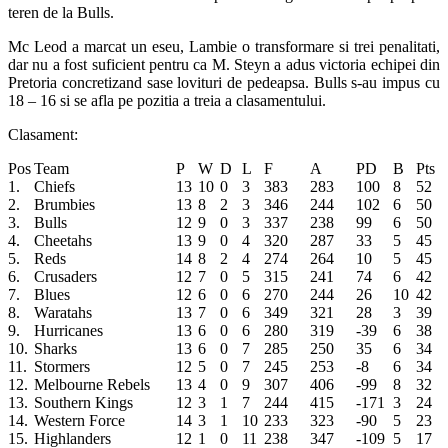
teren de la Bulls.
Mc Leod a marcat un eseu, Lambie o transformare si trei penalitati,
dar nu a fost suficient pentru ca M. Steyn a adus victoria echipei din
Pretoria concretizand sase lovituri de pedeapsa. Bulls s-au impus cu
18 – 16 si se afla pe pozitia a treia a clasamentului.
Clasament:
Pos
Team
P
W
D
L
F
A
PD
B
Pts
1.
Chiefs
13
10
0
3
383
283
100
8
52
2.
Brumbies
13
8
2
3
346
244
102
6
50
3.
Bulls
12
9
0
3
337
238
99
6
50
4.
Cheetahs
13
9
0
4
320
287
33
5
45
5.
Reds
14
8
2
4
274
264
10
5
45
6.
Crusaders
12
7
0
5
315
241
74
6
42
7.
Blues
12
6
0
6
270
244
26
10
42
8.
Waratahs
13
7
0
6
349
321
28
3
39
9.
Hurricanes
13
6
0
6
280
319
-39
6
38
10.
Sharks
13
6
0
7
285
250
35
6
34
11.
Stormers
12
5
0
7
245
253
-8
6
34
12.
Melbourne Rebels
13
4
0
9
307
406
-99
8
32
13.
Southern Kings
12
3
1
7
244
415
-171
3
24
14.
Western Force
14
3
1
10
233
323
-90
5
23
15.
Highlanders
12
1
0
11
238
347
-109
5
17