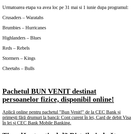
Urmatoarea etapa va avea loc pe 31 mai si 1 iunie dupa programul:
Crusaders – Waratahs
Brumbies – Hurricanes
Highlanders – Blues
Reds – Rebels
Stormers – Kings
Cheetahs – Bulls
Pachetul BUN VENIT destinat
persoanelor fizice, disponibil online!
Aplică online pentru pachetul "Bun Venit!" de la CEC Bank și
primești fără drumuri la bancă: Cont curent în lei, Card de debit Visa
în lei și CEC Bank Mobile Banking.​