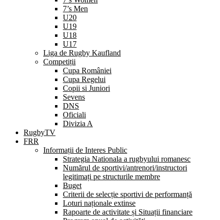
7’s Men
U20
U19
U18
U17
Liga de Rugby Kaufland
Competiții
Cupa României
Cupa Regelui
Copii si Juniori
Sevens
DNS
Oficiali
Divizia A
RugbyTV
FRR
Informații de Interes Public
Strategia Nationala a rugbyului romanesc
Numărul de sportivi/antrenori/instructori
legitimați pe structurile membre
Buget
Criterii de selecție sportivi de performanță
Loturi naționale extinse
Rapoarte de activitate și Situații financiare