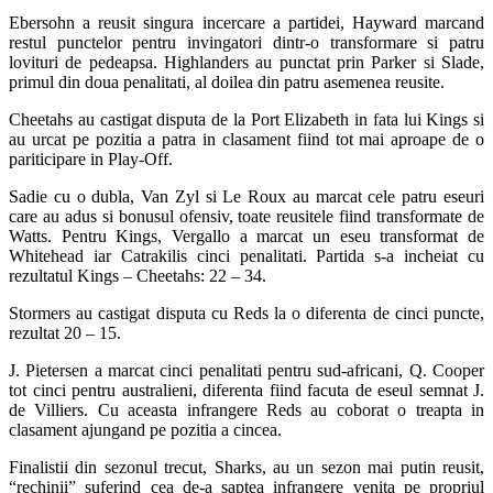
Ebersohn a reusit singura incercare a partidei, Hayward marcand
restul punctelor pentru invingatori dintr-o transformare si patru
lovituri de pedeapsa. Highlanders au punctat prin Parker si Slade,
primul din doua penalitati, al doilea din patru asemenea reusite.
Cheetahs au castigat disputa de la Port Elizabeth in fata lui Kings si
au urcat pe pozitia a patra in clasament fiind tot mai aproape de o
pariticipare in Play-Off.
Sadie cu o dubla, Van Zyl si Le Roux au marcat cele patru eseuri
care au adus si bonusul ofensiv, toate reusitele fiind transformate de
Watts. Pentru Kings, Vergallo a marcat un eseu transformat de
Whitehead iar Catrakilis cinci penalitati. Partida s-a incheiat cu
rezultatul Kings – Cheetahs: 22 – 34.
Stormers au castigat disputa cu Reds la o diferenta de cinci puncte,
rezultat 20 – 15.
J. Pietersen a marcat cinci penalitati pentru sud-africani, Q. Cooper
tot cinci pentru australieni, diferenta fiind facuta de eseul semnat J.
de Villiers. Cu aceasta infrangere Reds au coborat o treapta in
clasament ajungand pe pozitia a cincea.
Finalistii din sezonul trecut, Sharks, au un sezon mai putin reusit,
“rechinii” suferind cea de-a saptea infrangere venita pe propriul