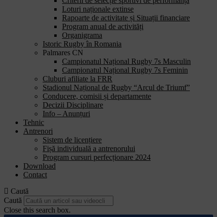
Criterii de selecție sportivi de performanță
Loturi naționale extinse
Rapoarte de activitate și Situații financiare
Program anual de activități
Organigrama
Istoric Rugby în Romania
Palmares CN
Campionatul Național Rugby 7s Masculin
Campionatul Național Rugby 7s Feminin
Cluburi afiliate la FRR
Stadionul Național de Rugby “Arcul de Triumf”
Conducere, comisii și departamente
Decizii Disciplinare
Info – Anunțuri
Tehnic
Antrenori
Sistem de licențiere
Fișă individuală a antrenorului
Program cursuri perfecționare 2024
Download
Contact
Caută
Caută
Close this search box.