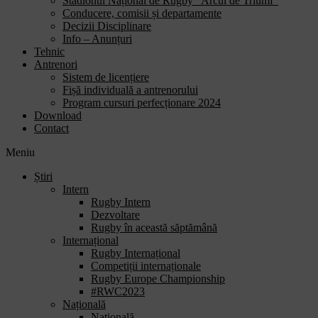
Stadionul Național de Rugby “Arcul de Triumf”
Conducere, comisii și departamente
Decizii Disciplinare
Info – Anunțuri
Tehnic
Antrenori
Sistem de licențiere
Fișă individuală a antrenorului
Program cursuri perfecționare 2024
Download
Contact
Meniu
Știri
Intern
Rugby Intern
Dezvoltare
Rugby în această săptămână
Internațional
Rugby Internațional
Competiții internaționale
Rugby Europe Championship
#RWC2023
Națională
Națională