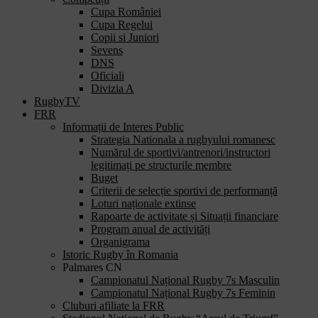
Cupa României
Cupa Regelui
Copii si Juniori
Sevens
DNS
Oficiali
Divizia A
RugbyTV
FRR
Informații de Interes Public
Strategia Nationala a rugbyului romanesc
Numărul de sportivi/antrenori/instructori
legitimați pe structurile membre
Buget
Criterii de selecție sportivi de performanță
Loturi naționale extinse
Rapoarte de activitate și Situații financiare
Program anual de activități
Organigrama
Istoric Rugby în Romania
Palmares CN
Campionatul Național Rugby 7s Masculin
Campionatul Național Rugby 7s Feminin
Cluburi afiliate la FRR