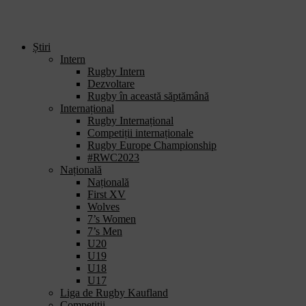
Știri
Intern
Rugby Intern
Dezvoltare
Rugby în această săptămână
Internațional
Rugby Internațional
Competiții internaționale
Rugby Europe Championship
#RWC2023
Națională
Națională
First XV
Wolves
7’s Women
7’s Men
U20
U19
U18
U17
Liga de Rugby Kaufland
Competiții