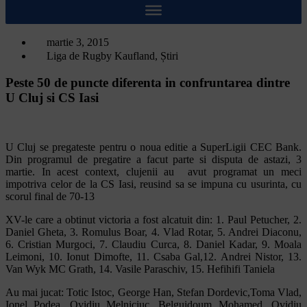
martie 3, 2015
Liga de Rugby Kaufland
,
Știri
Peste 50 de puncte diferenta in confruntarea dintre
U Cluj si CS Iasi
U Cluj se pregateste pentru o noua editie a SuperLigii CEC Bank.
Din programul de pregatire a facut parte si disputa de astazi, 3
martie. In acest context, clujenii au avut programat un meci
impotriva celor de la CS Iasi, reusind sa se impuna cu usurinta, cu
scorul final de 70-13
XV-le care a obtinut victoria a fost alcatuit din: 1. Paul Petucher, 2.
Daniel Gheta, 3. Romulus Boar, 4. Vlad Rotar, 5. Andrei Diaconu,
6. Cristian Murgoci, 7. Claudiu Curca, 8. Daniel Kadar, 9. Moala
Leimoni, 10. Ionut Dimofte, 11. Csaba Gal,12. Andrei Nistor, 13.
Van Wyk MC Grath, 14. Vasile Paraschiv, 15. Hefihifi Taniela
Au mai jucat: Totic Istoc, George Han, Stefan Dordevic,Toma Vlad,
Ionel Podea, Ovidiu Melniciuc, Belguidoum Mohamed, Ovidiu