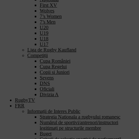
First XV
Wolves
7’s Women
7’s Men
U20
U19
U18
U17
Liga de Rugby Kaufland
Competiții
Cupa României
Cupa Regelui
Copii si Juniori
Sevens
DNS
Oficiali
Divizia A
RugbyTV
FRR
Informații de Interes Public
Strategia Nationala a rugbyului romanesc
Numărul de sportivi/antrenori/instructori
legitimați pe structurile membre
Buget