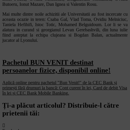
Butoeru, Ionut Mazare, Dan Ignea si Valentin Rosu.
Mai multe dintre noile achizitii ale Universitatii au fost incercate cu
aceasta ocazie in teren: Csaba Gal, Vlad Toma, Ovidiu Melniciuc,
Taniela Hefihifi, Istoc Totic, Mohamed Belguidoum. Lor li se va
alatura in curand si georgianul Levan Gerebashvili, din luna iulie
fiind asteptat la echipa clujeana si Bogdan Balan, actualmente
jucator al Lyonului.
Pachetul BUN VENIT destinat
persoanelor fizice, disponibil online!
Aplică online pentru pachetul "Bun Venit!" de la CEC Bank și
primești fără drumuri la bancă: Cont curent în lei, Card de debit Visa
în lei și CEC Bank Mobile Banking.​
Ți-a plăcut articolul? Distribuie-l către
prietenii tăi: