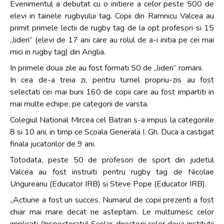
Evenimentul a debutat cu o initiere a celor peste 500 de
elevi in tainele rugbyului tag. Copii din Ramnicu Valcea au
primit primele lectii de rugby tag de la opt profesori si 15
„lideri” (elevi de 17 ani care au rolul de a-i initia pe cei mai
mici in rugby tag) din Anglia.
In primele doua zile au fost formati 50 de „lideri” romani.
In cea de-a treia zi, pentru turnel propriu-zis au fost
selectati cei mai buni 160 de copii care au fost impartiti in
mai multe echipe, pe categorii de varsta.
Colegiul National Mircea cel Batran s-a impus la categoriile
8 si 10 ani, in timp ce Scoala Generala I. Gh. Duca a castigat
finala jucatorilor de 9 ani.
Totodata, peste 50 de profesori de sport din judetul
Valcea au fost instruiti pentru rugby tag de Nicolae
Ungureanu (Educator IRB) si Steve Pope (Educator IRB).
„Actiune a fost un succes. Numarul de copii prezenti a fost
chiar mai mare decat ne asteptam. Le multumesc celor
implicati (Inspectoratul Scolar, directorii celor doua institutii