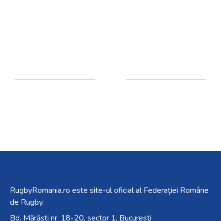
RugbyRomania.ro
este site-ul oficial al Federației Române
de Rugby.
Bd. Mărăști nr. 18-20, sector 1, București