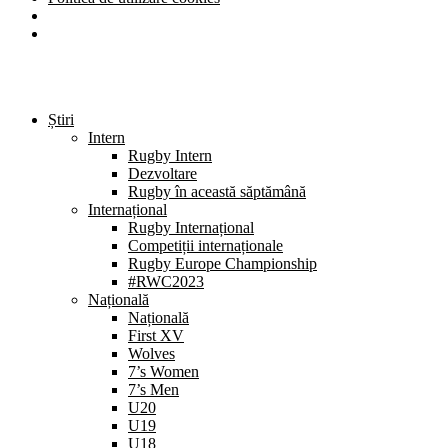
Știri
Intern
Rugby Intern
Dezvoltare
Rugby în această săptămână
Internațional
Rugby Internațional
Competiții internaționale
Rugby Europe Championship
#RWC2023
Națională
Națională
First XV
Wolves
7’s Women
7’s Men
U20
U19
U18