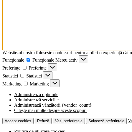
Website-ul nostru folosește cookie-uri pentru a oferi o experiență cât 
Funcționale
Funcționale
Mereu activ
Preferințe
Preferințe
Statistici
Statistici
Marketing
Marketing
Administrează opțiunile
Administrează serviciile
Administrează vânzătorii {vendor_count}
Citește mai multe despre aceste scopuri
Ve
Accept cookies
Refuză
Vezi preferințele
Salvează preferințele
Politica de utilizare cookies