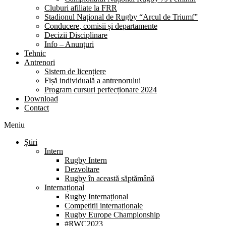
Cluburi afiliate la FRR
Stadionul Național de Rugby “Arcul de Triumf”
Conducere, comisii și departamente
Decizii Disciplinare
Info – Anunțuri
Tehnic
Antrenori
Sistem de licențiere
Fișă individuală a antrenorului
Program cursuri perfecționare 2024
Download
Contact
Meniu
Știri
Intern
Rugby Intern
Dezvoltare
Rugby în această săptămână
Internațional
Rugby Internațional
Competiții internaționale
Rugby Europe Championship
#RWC2023