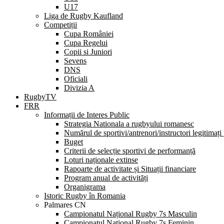
U17
Liga de Rugby Kaufland
Competiții
Cupa României
Cupa Regelui
Copii si Juniori
Sevens
DNS
Oficiali
Divizia A
RugbyTV
FRR
Informații de Interes Public
Strategia Nationala a rugbyului romanesc
Numărul de sportivi/antrenori/instructori legitimați
Buget
Criterii de selecție sportivi de performanță
Loturi naționale extinse
Rapoarte de activitate și Situații financiare
Program anual de activități
Organigrama
Istoric Rugby în Romania
Palmares CN
Campionatul Național Rugby 7s Masculin
Campionatul Național Rugby 7s Feminin