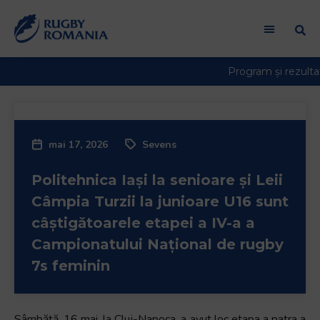
Welcome
to
All
in
One
Accessibility
screen
reader.
mai 17, 2026
Sevens
To
start
Politehnica Iași la senioare și Leii
the
All
Câmpia Turzii la junioare U16 sunt
in
câștigătoarele etapei a IV-a a
One
Campionatului Național de rugby
Accessibility
7s feminin
screen
reader,
press
"Ctrl
Sâmbătă, 16 mai, la Cluj-Napoca, a avut loc etapa a patra a