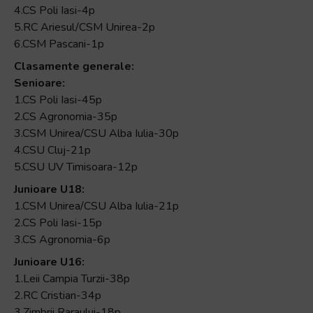
4.CS Poli Iasi-4p
5.RC Ariesul/CSM Unirea-2p
6.CSM Pascani-1p
Clasamente generale:
Senioare:
1.CS Poli Iasi-45p
2.CS Agronomia-35p
3.CSM Unirea/CSU Alba Iulia-30p
4.CSU Cluj-21p
5.CSU UV Timisoara-12p
Junioare U18:
1.CSM Unirea/CSU Alba Iulia-21p
2.CS Poli Iasi-15p
3.CS Agronomia-6p
Junioare U16:
1.Leii Campia Turzii-38p
2.RC Cristian-34p
3.Zimbrii Raraului-18p