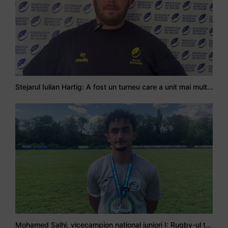
Stejarul Iulian Hartig: A fost un turneu care a unit mai mult echipa
Mohamed Salhi, vicecampion național juniori I: Rugby-ul te învață să accepți și înfrângerile