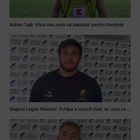
Adrian Țală: Visul meu este să debutez pentru România
Stejarul Logan Weidner: Echipa a muncit mult, iar asta se va vedea în meciurile de la Nations Cup