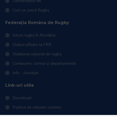
Contactează-ne
Cum se joacă Rugby
Federația Româna de Rugby
Istoric rugby în România
Cluburi afiliate la FRR
Stadionul național de rugby
Conducere, comisii și departamente
Info - Anunțuri
Link-uri utile
Download
Politica de utilizare cookies