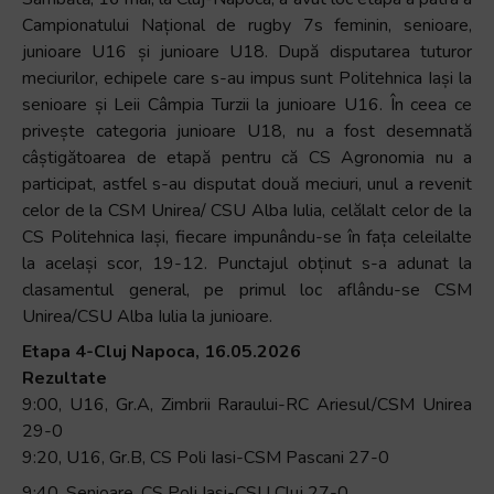
+
Campionatului Național de rugby 7s feminin, senioare,
/".
junioare U16 și junioare U18. După disputarea tuturor
This
meciurilor, echipele care s-au impus sunt Politehnica Iași la
shortcut
senioare și Leii Câmpia Turzii la junioare U16. În ceea ce
activates
privește categoria junioare U18, nu a fost desemnată
the
câștigătoarea de etapă pentru că CS Agronomia nu a
screen
participat, astfel s-au disputat două meciuri, unul a revenit
reader
celor de la CSM Unirea/ CSU Alba Iulia, celălalt celor de la
to
CS Politehnica Iași, fiecare impunându-se în fața celeilalte
help
la același scor, 19-12. Punctajul obținut s-a adunat la
you
clasamentul general, pe primul loc aflându-se CSM
navigate
Unirea/CSU Alba Iulia la junioare.
and
Etapa 4-Cluj Napoca, 16.05.2026
interact
Rezultate
with
9:00, U16, Gr.A, Zimbrii Raraului-RC Ariesul/CSM Unirea
the
29-0
content.
9:20, U16, Gr.B, CS Poli Iasi-CSM Pascani 27-0
9:40, Senioare, CS Poli Iasi-CSU Cluj 27-0