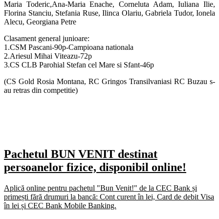
Maria Toderic,Ana-Maria Enache, Corneluta Adam, Iuliana Ilie,
Florina Stanciu, Stefania Ruse, Ilinca Olariu, Gabriela Tudor, Ionela
Alecu, Georgiana Petre
Clasament general junioare:
1.CSM Pascani-90p-Campioana nationala
2.Ariesul Mihai Viteazu-72p
3.CS CLB Parohial Stefan cel Mare si Sfant-46p
(CS Gold Rosia Montana, RC Gringos Transilvaniasi RC Buzau s-
au retras din competitie)
Pachetul BUN VENIT destinat
persoanelor fizice, disponibil online!
Aplică online pentru pachetul "Bun Venit!" de la CEC Bank și
primești fără drumuri la bancă: Cont curent în lei, Card de debit Visa
în lei și CEC Bank Mobile Banking.​