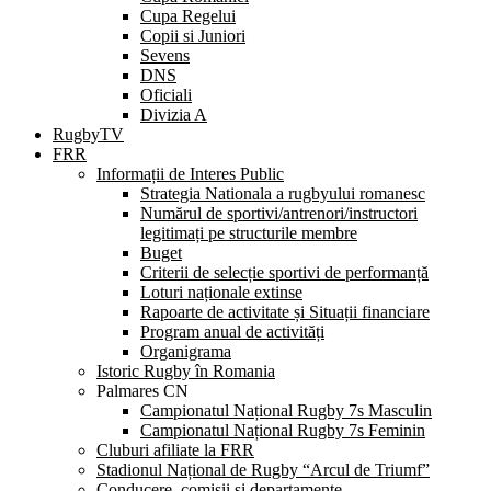
Cupa Regelui
Copii si Juniori
Sevens
DNS
Oficiali
Divizia A
RugbyTV
FRR
Informații de Interes Public
Strategia Nationala a rugbyului romanesc
Numărul de sportivi/antrenori/instructori
legitimați pe structurile membre
Buget
Criterii de selecție sportivi de performanță
Loturi naționale extinse
Rapoarte de activitate și Situații financiare
Program anual de activități
Organigrama
Istoric Rugby în Romania
Palmares CN
Campionatul Național Rugby 7s Masculin
Campionatul Național Rugby 7s Feminin
Cluburi afiliate la FRR
Stadionul Național de Rugby “Arcul de Triumf”
Conducere, comisii și departamente