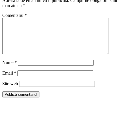
Adresa ta de email nu va fi publicată.
Câmpurile obligatorii sunt
marcate cu
*
Comentariu
*
Nume
*
Email
*
Site web