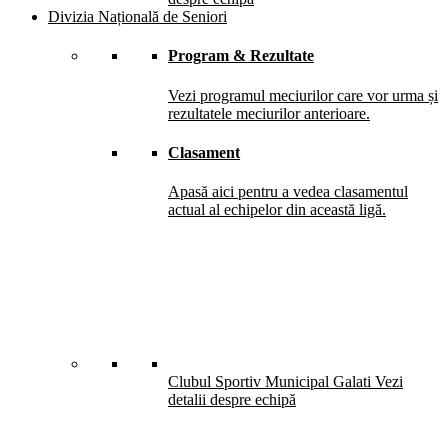
Divizia Națională de Seniori
Program & Rezultate
Vezi programul meciurilor care vor urma și
rezultatele meciurilor anterioare.
Clasament
Apasă aici pentru a vedea clasamentul
actual al echipelor din această ligă.
Clubul Sportiv Municipal Galati
Vezi
detalii despre echipă