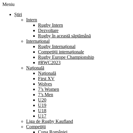
Meniu
Știri
Intern
Rugby Intern
Dezvoltare
Rugby în această săptămână
Internațional
Rugby Internațional
Competiții internaționale
Rugby Europe Championship
#RWC2023
Națională
Națională
First XV
Wolves
7’s Women
7’s Men
U20
U19
U18
U17
Liga de Rugby Kaufland
Competiții
Cupa României