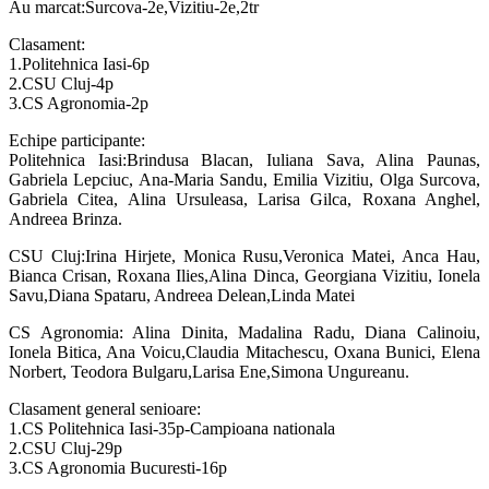
Au marcat:Surcova-2e,Vizitiu-2e,2tr
Clasament:
1.Politehnica Iasi-6p
2.CSU Cluj-4p
3.CS Agronomia-2p
Echipe participante:
Politehnica Iasi:Brindusa Blacan, Iuliana Sava, Alina Paunas,
Gabriela Lepciuc, Ana-Maria Sandu, Emilia Vizitiu, Olga Surcova,
Gabriela Citea, Alina Ursuleasa, Larisa Gilca, Roxana Anghel,
Andreea Brinza.
CSU Cluj:Irina Hirjete, Monica Rusu,Veronica Matei, Anca Hau,
Bianca Crisan, Roxana Ilies,Alina Dinca, Georgiana Vizitiu, Ionela
Savu,Diana Spataru, Andreea Delean,Linda Matei
CS Agronomia: Alina Dinita, Madalina Radu, Diana Calinoiu,
Ionela Bitica, Ana Voicu,Claudia Mitachescu, Oxana Bunici, Elena
Norbert, Teodora Bulgaru,Larisa Ene,Simona Ungureanu.
Clasament general senioare:
1.CS Politehnica Iasi-35p-Campioana nationala
2.CSU Cluj-29p
3.CS Agronomia Bucuresti-16p