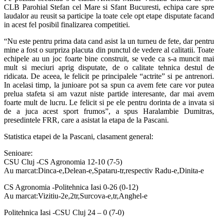
CLB Parohial Stefan cel Mare si Sfant Bucuresti, echipa care spre
laudalor au reusit sa participe la toate cele opt etape disputate facand
in acest fel posibil finalizarea competitiei.
“Nu este pentru prima data cand asist la un turneu de fete, dar pentru
mine a fost o surpriza placuta din punctul de vedere al calitatii. Toate
echipele au un joc foarte bine construit, se vede ca s-a muncit mai
mult si meciuri aprig disputate, de o calitate tehnica destul de
ridicata. De aceea, le felicit pe principalele “actrite” si pe antrenori.
In acelasi timp, la junioare pot sa spun ca avem fete care vor putea
prelua stafeta si am vazut niste partide interesante, dar mai avem
foarte mult de lucru. Le felicit si pe ele pentru dorinta de a invata si
de a juca acest sport frumos”, a spus Haralambie Dumitras,
presedintele FRR, care a asistat la etapa de la Pascani.
Statistica etapei de la Pascani, clasament general:
Senioare:
CSU Cluj -CS Agronomia 12-10 (7-5)
Au marcat:Dinca-e,Delean-e,Spataru-tr,respectiv Radu-e,Dinita-e
CS Agronomia -Politehnica Iasi 0-26 (0-12)
Au marcat:Vizitiu-2e,2tr,Surcova-e,tr,Anghel-e
Politehnica Iasi -CSU Cluj 24 – 0 (7-0)