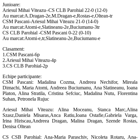
Junioare:
Ariesul Mihai Viteazu–CS CLB Parohial 22-0 (12-0)
Au marcat:A.Dragan-2e,M.Dragan-e,Rostas-e,Oltean-tr
CSM Pascani-Ariesul Mihai Viteazu 21-0 (14-0)
Au marcat:Atomi-e,Slatineanu-2e,Buciumanu-3tr
CS CLB Parohial -CSM Pascani 0-22 (0-10)
Au marcat:Atomi-e,tr,Slatineanu-2e,Buciumanu-e
Clasament:
1.CSM Pascani-6p
2.Ariesul Mihai Viteazu-4p
3.CS CLB Parohial-2p
Echipe participante:
CSM Pascani: Madalina Cozma, Andreea Nechifor, Mireala
Dimachi, Maria Atomi, Andreea Buciumanu, Ana Slatineanu, Ioana
Platon, Alina Stratila, Cristina Sefciuc, Madalina Nutu, Florentina
Suhan, Petronela Rujuc
Ariesul Mihai Viteazu: Alina Moceanu, Stanca Marc,Alina
Szasz,Daniela Misaras,Anca Ratiu,Ioana Ostafie,Gabriela Varga,
Irina Hiriscau,Andreea Dragan, Malina Dragan, Szende Rostas,
Denisa Oltean
CS CSB Parohial: Ana-Maria Paraschiv, Nicoleta Rotaru, Ana-