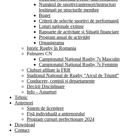
Numărul de sportivi/antrenori/instructori
legitimați pe structurile membre
Buget
Criterii de selecție sportivi de performanță
Loturi naționale extinse
Rapoarte de activitate și Situații financiare
Program anual de activități
Organigrama
Istoric Rugby în Romania
Palmares CN
Campionatul Național Rugby 7s Masculin
Campionatul Național Rugby 7s Feminin
Cluburi afiliate la FRR
Stadionul Național de Rugby “Arcul de Triumf”
Conducere, comisii și departamente
Decizii Disciplinare
Info – Anunțuri
Tehnic
Antrenori
Sistem de licențiere
Fișă individuală a antrenorului
Program cursuri perfecționare 2024
Download
Contact