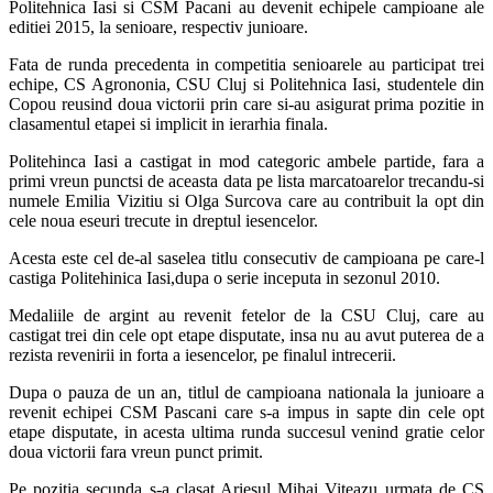
Politehnica Iasi si CSM Pacani au devenit echipele campioane ale
editiei 2015, la senioare, respectiv junioare.
Fata de runda precedenta in competitia senioarele au participat trei
echipe, CS Agrononia, CSU Cluj si Politehnica Iasi, studentele din
Copou reusind doua victorii prin care si-au asigurat prima pozitie in
clasamentul etapei si implicit in ierarhia finala.
Politehinca Iasi a castigat in mod categoric ambele partide, fara a
primi vreun punctsi de aceasta data pe lista marcatoarelor trecandu-si
numele Emilia Vizitiu si Olga Surcova care au contribuit la opt din
cele noua eseuri trecute in dreptul iesencelor.
Acesta este cel de-al saselea titlu consecutiv de campioana pe care-l
castiga Politehinica Iasi,dupa o serie inceputa in sezonul 2010.
Medaliile de argint au revenit fetelor de la CSU Cluj, care au
castigat trei din cele opt etape disputate, insa nu au avut puterea de a
rezista revenirii in forta a iesencelor, pe finalul intrecerii.
Dupa o pauza de un an, titlul de campioana nationala la junioare a
revenit echipei CSM Pascani care s-a impus in sapte din cele opt
etape disputate, in acesta ultima runda succesul venind gratie celor
doua victorii fara vreun punct primit.
Pe pozitia secunda s-a clasat Ariesul Mihai Viteazu urmata de CS