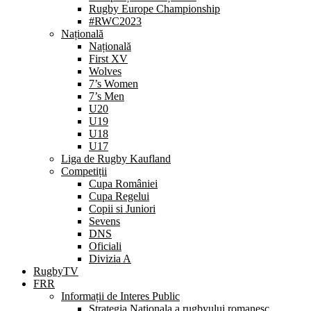
Rugby Europe Championship
#RWC2023
Națională
Națională
First XV
Wolves
7’s Women
7’s Men
U20
U19
U18
U17
Liga de Rugby Kaufland
Competiții
Cupa României
Cupa Regelui
Copii si Juniori
Sevens
DNS
Oficiali
Divizia A
RugbyTV
FRR
Informații de Interes Public
Strategia Nationala a rugbyului romanesc