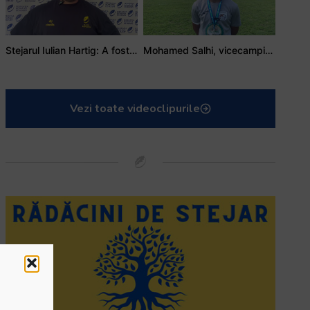
Stejarul Iulian Hartig: A fost un turneu care a unit mai mult echipa
Mohamed Salhi, vicecampion național juniori I: Rugby-ul te învață să accepți și înfrângerile
Vezi toate videoclipurile