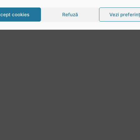
cept cookies
Refuză
Vezi preferin