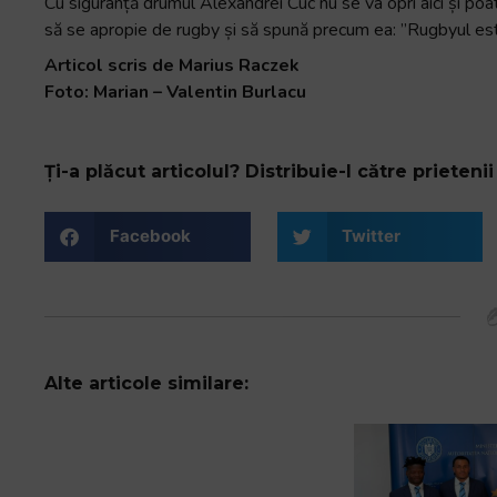
Cu siguranță drumul Alexandrei Cuc nu se va opri aici și po
să se apropie de rugby și să spună precum ea: ”Rugbyul es
Articol scris de Marius Raczek
Foto: Marian – Valentin Burlacu
Ți-a plăcut articolul? Distribuie-l către prietenii 
Facebook
Twitter
Alte articole similare: