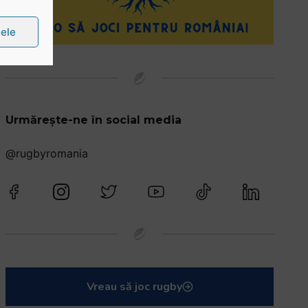
țele
Urmărește-ne în social media
@rugbyromania
Vreau să joc rugby