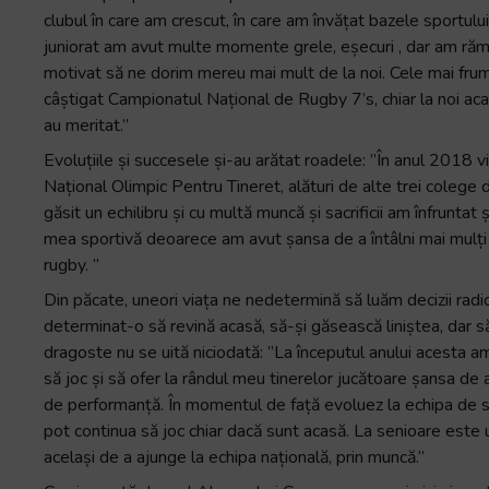
clubul în care am crescut, în care am învățat bazele sportului 
juniorat am avut multe momente grele, eșecuri , dar am ră
motivat să ne dorim mereu mai mult de la noi. Cele mai fr
câștigat Campionatul Național de Rugby 7’s, chiar la noi acas
au meritat.”
Evoluțiile și succesele și-au arătat roadele: ”În anul 2018 v
Național Olimpic Pentru Tineret, alături de alte trei colege
găsit un echilibru și cu multă muncă și sacrificii am înfrunta
mea sportivă deoarece am avut șansa de a întâlni mai mulți an
rugby. ”
Din păcate, uneori viața ne nedetermină să luăm decizii radic
determinat-o să revină acasă, să-și găsească liniștea, dar să-
dragoste nu se uită niciodată: ”La începutul anului acesta a
să joc și să ofer la rândul meu tinerelor jucătoare șansa de 
de performanță. În momentul de față evoluez la echipa de s
pot continua să joc chiar dacă sunt acasă. La senioare este 
același de a ajunge la echipa națională, prin muncă.”