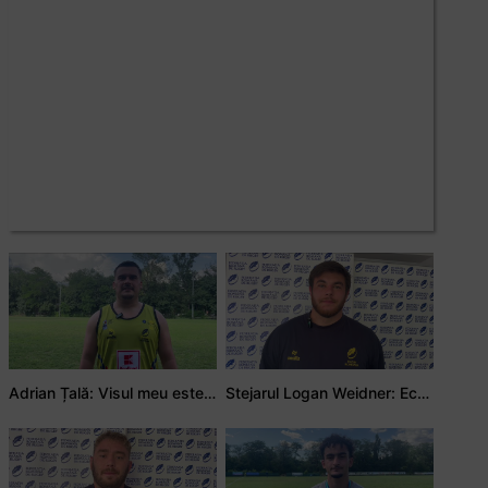
Adrian Țală: Visul meu este să debutez pentru România
Stejarul Logan Weidner: Echipa a muncit mult, iar asta se va vedea în meciurile de la Nations Cup