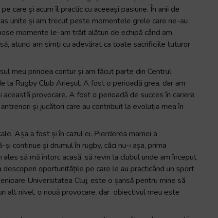
pe care și acum îl practic cu aceeași pasiune. În anii de
mas unite și am trecut peste momentele grele care ne-au
umose momente le-am trăit alături de echipă când am
ă, atunci am simți cu adevărat ca toate sacrificiile tuturor
isul meu prindea contur și am făcut parte din Centrul
 de la Rugby Club Arieșul. A fost o perioadă grea, dar am
t și această provocare. A fost o perioadă de succes în cariera
trenori și jucători care au contribuit la evoluția mea în
ale. Așa a fost și în cazul ei. Pierderea mamei a
și continue și drumul în rugby, căci nu-i așa, prima
m ales să mă întorc acasă, să revin la clubul unde am început
a descoperi oportunitățile pe care le au practicând un sport
enioare Universitatea Cluj, este o șansă pentru mine să
un alt nivel, o nouă provocare, dar obiectivul meu este