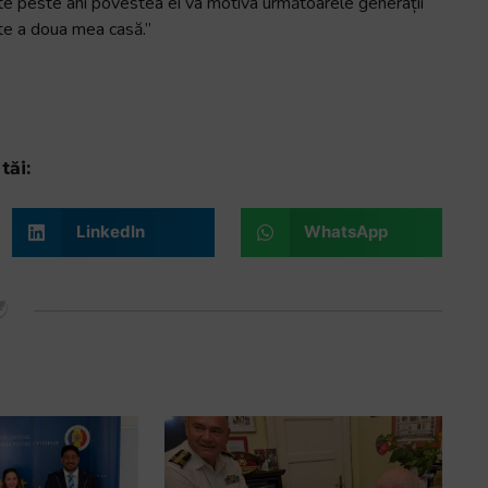
ate peste ani povestea ei va motiva următoarele generații
te a doua mea casă.”
tăi:
LinkedIn
WhatsApp