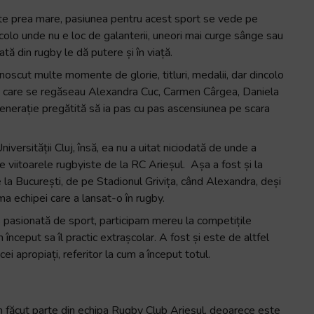
este prea mare, pasiunea pentru acest sport se vede pe
 acolo unde nu e loc de galanterii, uneori mai curge sânge sau
tă din rugby le dă putere și în viață.
noscut multe momente de glorie, titluri, medalii, dar dincolo
în care se regăseau Alexandra Cuc, Carmen Cârgea, Daniela
generație pregătită să ia pas cu pas ascensiunea pe scara
ersității Cluj, însă, ea nu a uitat niciodată de unde a
e viitoarele rugbyiste de la RC Arieșul. Așa a fost și la
a București, de pe Stadionul Grivița, când Alexandra, deși
ma echipei care a lansat-o în rugby.
 pasionată de sport, participam mereu la competițile
început sa îl practic extrașcolar. A fost și este de altfel
i apropiați, referitor la cum a început totul.
 făcut parte din echipa Rugby Club Arieșul, deoarece este