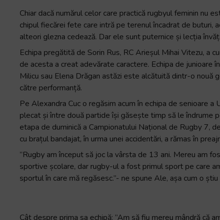
Chiar dacă numărul celor care practică rugbyul feminin nu 
chipul fiecărei fete care intră pe terenul încadrat de buturi,
alteori glezna cedează. Dar ele sunt puternice și lecția învăța
Echipa pregătită de Sorin Rus, RC Arieșul Mihai Vitezu, a cu
de acesta a creat adevărate caractere. Echipa de junioare 
Milicu sau Elena Drăgan astăzi este alcătuită dintr-o nouă 
către performanță.
Pe Alexandra Cuc o regăsim acum în echipa de senioare a Univ
plecat și între două partide își găsește timp să le îndrume p
etapa de duminică a Campionatului Național de Rugby 7, de l
cu brațul bandajat, în urma unei accidentări, a rămas în preaj
”Rugby am început să joc la vârsta de 13 ani. Mereu am fos
sportive școlare, dar rugby-ul a fost primul sport pe care am 
sportul în care mă regăsesc.”- ne spune Ale, așa cum o știu ce
Cât despre prima sa echipă: ”Am să fiu mereu mândră că am