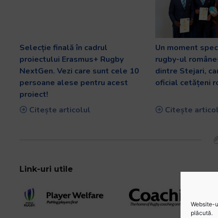
Selecție finală în cadrul
Un moment speci
proiectului Erasmus+ Rugby
rugby-ul românes
NextGen. Vezi care sunt cele 10
dintre Stejari, c
persoane alese pentru acest
oficial cetățeni 
proiect!
Citește articolul
Citește artico
Link-uri utile
Website-ul
plăcută.