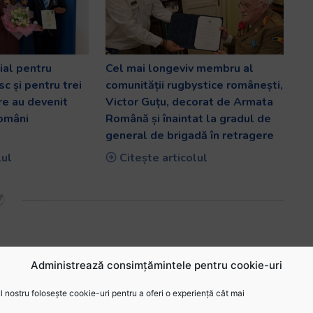
al pentru
Cel mai longeviv membru al
c și pentru trei
comunității rugbystice românești,
are au devenit
Victor Guțu, decorat de Armata
români
Română și înaintat la gradul de
general de brigadă în retragere
lul
Citește articolul
Administrează consimțămintele pentru cookie-uri
 nostru folosește cookie-uri pentru a oferi o experiență cât mai