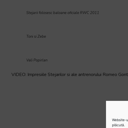
Stejarii folosesc baloane oficiale RWC 2011
Toni si Zebe
Vali Popirlan
VIDEO: Impresiile Stejarilor si ale antrenorului Romeo G
Website-ul
plăcută.