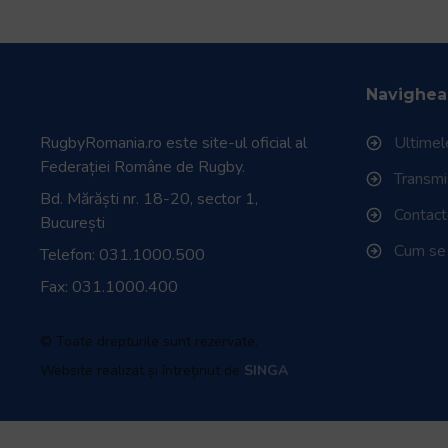
Navighea
RugbyRomania.ro
este site-ul oficial al
Ultimele
Federației Române de Rugby.
Transmisi
Bd. Mărăști nr. 18-20, sector 1,
Contac
București
Cum se
Telefon:
031.1000.500
Fax: 031.1000.400
© Toate drepturile sunt rezervate.
Website realizat și întreținut de
SINGA