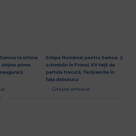
 Samoa la ultima
Echipa României pentru Samoa. 2
i obține prima
schimbări în Primul XV față de
 inaugurală
partida trecută, Terblanche în
fața debutului
lul
Citește articolul