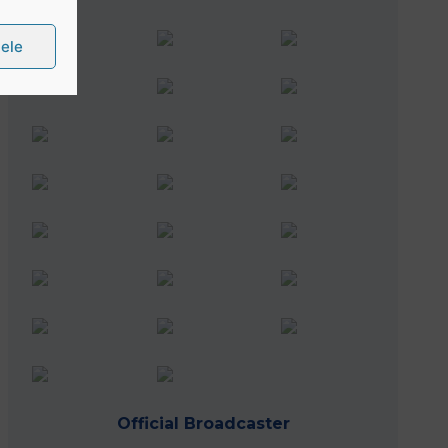
țele
Official Broadcaster