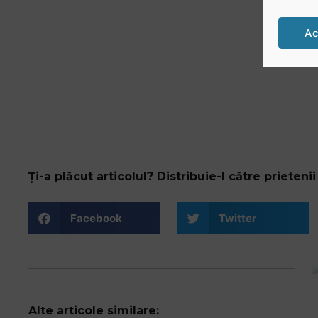
Ac
Ți-a plăcut articolul? Distribuie-l către prietenii 
Facebook
Twitter
Alte articole similare: