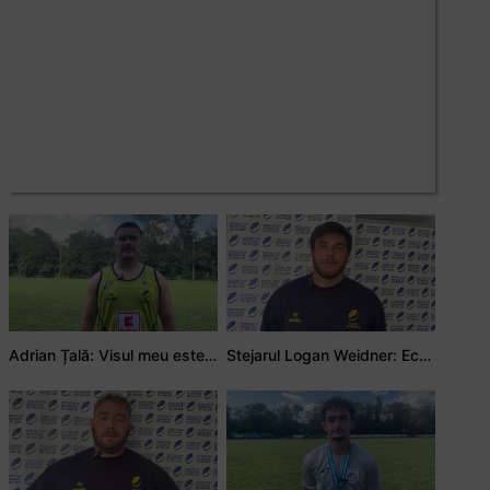
Adrian Țală: Visul meu este să debutez pentru România
Stejarul Logan Weidner: Echipa a muncit mult, iar asta se va vedea în meciurile de la Nations Cup