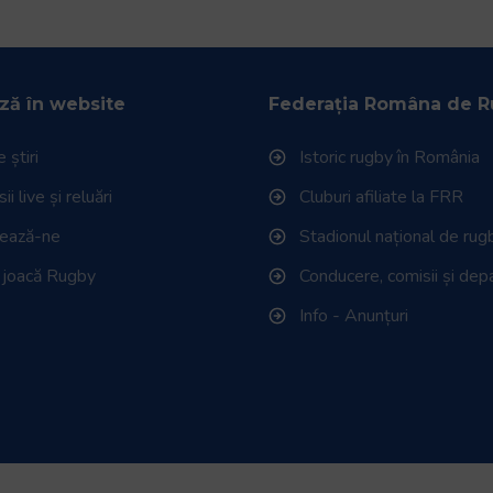
ză în website
Federația Româna de 
 știri
Istoric rugby în România
i live și reluări
Cluburi afiliate la FRR
tează-ne
Stadionul național de rug
 joacă Rugby
Conducere, comisii și de
Info - Anunțuri