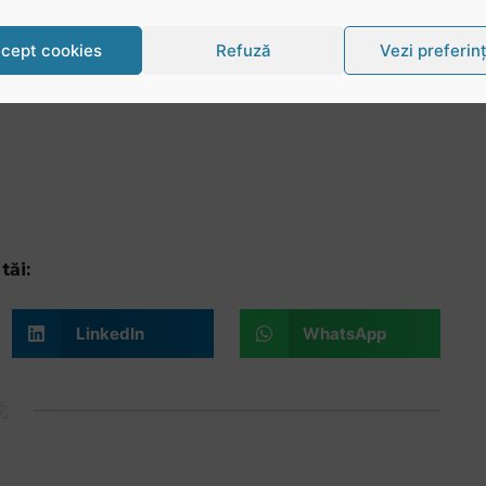
cept cookies
Refuză
Vezi preferin
tăi:
LinkedIn
WhatsApp