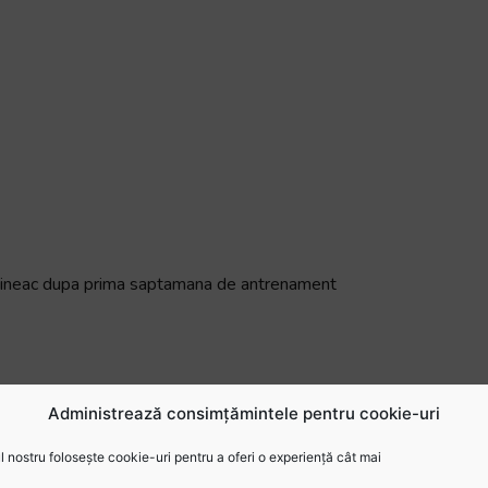
ontineac dupa prima saptamana de antrenament
Administrează consimțămintele pentru cookie-uri
 nostru folosește cookie-uri pentru a oferi o experiență cât mai