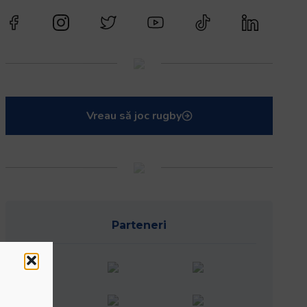
Vreau să joc rugby
Parteneri