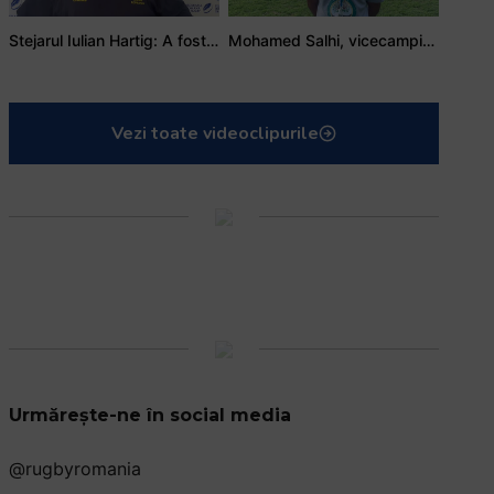
Stejarul Iulian Hartig: A fost un turneu care a unit mai mult echipa
Mohamed Salhi, vicecampion național juniori I: Rugby-ul te învață să accepți și înfrângerile
Vezi toate videoclipurile
Urmărește-ne în social media
@rugbyromania