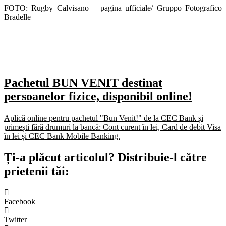
FOTO: Rugby Calvisano – pagina ufficiale/ Gruppo Fotografico
Bradelle
Pachetul BUN VENIT destinat
persoanelor fizice, disponibil online!
Aplică online pentru pachetul "Bun Venit!" de la CEC Bank și
primești fără drumuri la bancă: Cont curent în lei, Card de debit Visa
în lei și CEC Bank Mobile Banking.​
Ți-a plăcut articolul? Distribuie-l către
prietenii tăi:
Facebook
Twitter