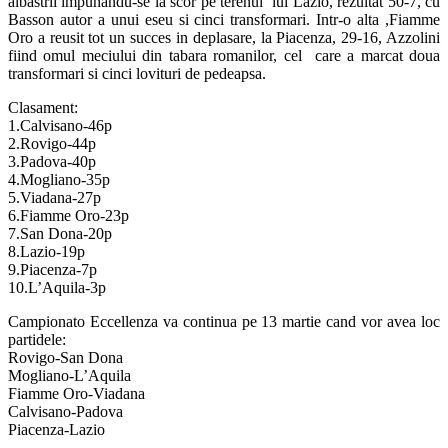
albastrii impunandu-se la scor pe terenul lui Lazio, rezultat 50-7, cu
Basson autor a unui eseu si cinci transformari. Intr-o alta ,Fiamme
Oro a reusit tot un succes in deplasare, la Piacenza, 29-16, Azzolini
fiind omul meciului din tabara romanilor, cel care a marcat doua
transformari si cinci lovituri de pedeapsa.
Clasament:
1.Calvisano-46p
2.Rovigo-44p
3.Padova-40p
4.Mogliano-35p
5.Viadana-27p
6.Fiamme Oro-23p
7.San Dona-20p
8.Lazio-19p
9.Piacenza-7p
10.L’Aquila-3p
Campionato Eccellenza va continua pe 13 martie cand vor avea loc
partidele:
Rovigo-San Dona
Mogliano-L’Aquila
Fiamme Oro-Viadana
Calvisano-Padova
Piacenza-Lazio