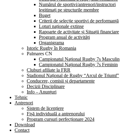
Numărul de sportivi/antrenori/instructori
legitimați pe structurile membre
Buget
Criterii de selecție sportivi de performanță
Loturi naționale extinse
Rapoarte de activitate și Situații financiare
Program anual de activități
Organigrama
Istoric Rugby în Romania
Palmares CN
Campionatul Național Rugby 7s Masculin
Campionatul Național Rugby 7s Feminin
Cluburi afiliate la FRR
Stadionul Național de Rugby “Arcul de Triumf”
Conducere, comisii și departamente
Decizii Disciplinare
Info – Anunțuri
Tehnic
Antrenori
Sistem de licențiere
Fișă individuală a antrenorului
Program cursuri perfecționare 2024
Download
Contact