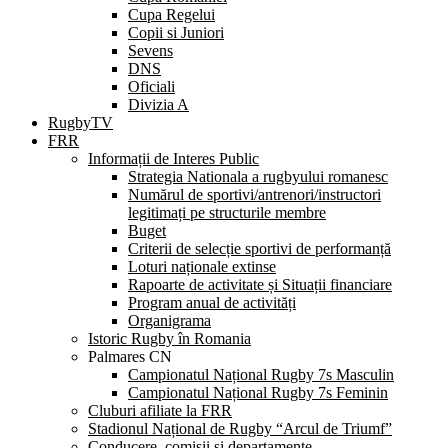
Cupa Regelui
Copii si Juniori
Sevens
DNS
Oficiali
Divizia A
RugbyTV
FRR
Informații de Interes Public
Strategia Nationala a rugbyului romanesc
Numărul de sportivi/antrenori/instructori
legitimați pe structurile membre
Buget
Criterii de selecție sportivi de performanță
Loturi naționale extinse
Rapoarte de activitate și Situații financiare
Program anual de activități
Organigrama
Istoric Rugby în Romania
Palmares CN
Campionatul Național Rugby 7s Masculin
Campionatul Național Rugby 7s Feminin
Cluburi afiliate la FRR
Stadionul Național de Rugby “Arcul de Triumf”
Conducere, comisii și departamente