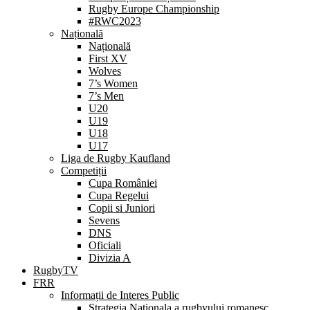
Rugby Europe Championship
#RWC2023
Națională
Națională
First XV
Wolves
7’s Women
7’s Men
U20
U19
U18
U17
Liga de Rugby Kaufland
Competiții
Cupa României
Cupa Regelui
Copii si Juniori
Sevens
DNS
Oficiali
Divizia A
RugbyTV
FRR
Informații de Interes Public
Strategia Nationala a rugbyului romanesc