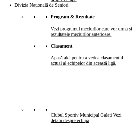
Divizia Națională de Seniori
Program & Rezultate
Vezi programul meciurilor care vor urma și
rezultatele meciurilor anterioare.
Clasament
Apasă aici pentru a vedea clasamentul
actual al echipelor din această ligă.
Clubul Sportiv Municipal Galati
Vezi
detalii despre echipă