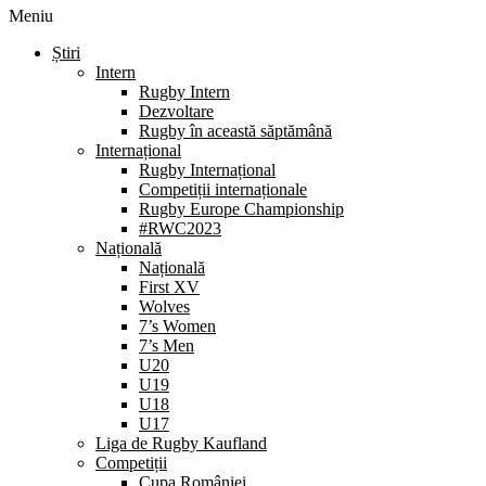
Meniu
Știri
Intern
Rugby Intern
Dezvoltare
Rugby în această săptămână
Internațional
Rugby Internațional
Competiții internaționale
Rugby Europe Championship
#RWC2023
Națională
Națională
First XV
Wolves
7’s Women
7’s Men
U20
U19
U18
U17
Liga de Rugby Kaufland
Competiții
Cupa României