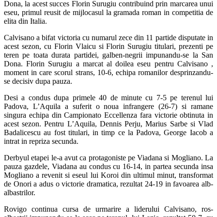
Dona, la acest succes Florin Surugiu contribuind prin marcarea unui
eseu, primul reusit de mijlocasul la gramada roman in competitia de
elita din Italia.
Calvisano a bifat victoria cu numarul zece din 11 partide disputate in
acest sezon, cu Florin Vlaicu si Florin Surugiu titulari, prezenti pe
teren pe toata durata partidei, galben-negrii impunandu-se la San
Dona. Florin Surugiu a marcat al doilea eseu pentru Calvisano ,
moment in care scorul strans, 10-6, echipa romanilor desprinzandu-
se decisiv dupa pauza.
Desi a condus dupa primele 40 de minute cu 7-5 pe terenul lui
Padova, L’Aquila a suferit o noua infrangere (26-7) si ramane
singura echipa din Campionato Eccellenza fara victorie obtinuta in
acest sezon. Pentru L’Aquila, Dennis Perju, Marius Sarbe si Vlad
Badalicescu au fost titulari, in timp ce la Padova, George Iacob a
intrat in repriza secunda.
Derbyul etapei le-a avut ca protagoniste pe Viadana si Mogliano. La
pauza gazdele, Viadana au condus cu 16-14, in partea secunda insa
Mogliano a revenit si eseul lui Koroi din ultimul minut, transformat
de Onori a adus o victorie dramatica, rezultat 24-19 in favoarea alb-
albastrilor.
Rovigo continua cursa de urmarire a liderului Calvisano, ros-