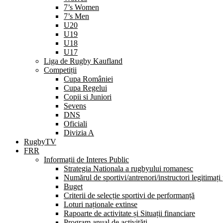
7’s Women
7’s Men
U20
U19
U18
U17
Liga de Rugby Kaufland
Competiții
Cupa României
Cupa Regelui
Copii si Juniori
Sevens
DNS
Oficiali
Divizia A
RugbyTV
FRR
Informații de Interes Public
Strategia Nationala a rugbyului romanesc
Numărul de sportivi/antrenori/instructori legitimați
Buget
Criterii de selecție sportivi de performanță
Loturi naționale extinse
Rapoarte de activitate și Situații financiare
Program anual de activități