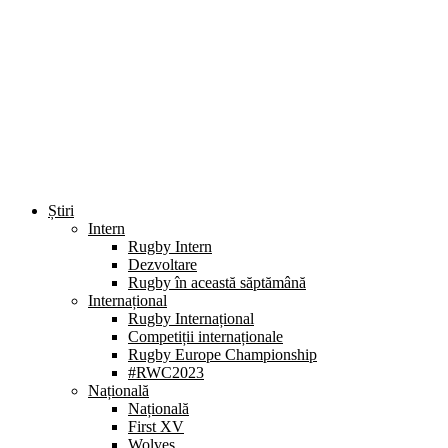
Știri
Intern
Rugby Intern
Dezvoltare
Rugby în această săptămână
Internațional
Rugby Internațional
Competiții internaționale
Rugby Europe Championship
#RWC2023
Națională
Națională
First XV
Wolves