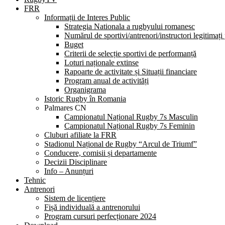
FRR
Informații de Interes Public
Strategia Nationala a rugbyului romanesc
Numărul de sportivi/antrenori/instructori legitimați
Buget
Criterii de selecție sportivi de performanță
Loturi naționale extinse
Rapoarte de activitate și Situații financiare
Program anual de activități
Organigrama
Istoric Rugby în Romania
Palmares CN
Campionatul Național Rugby 7s Masculin
Campionatul Național Rugby 7s Feminin
Cluburi afiliate la FRR
Stadionul Național de Rugby “Arcul de Triumf”
Conducere, comisii și departamente
Decizii Disciplinare
Info – Anunțuri
Tehnic
Antrenori
Sistem de licențiere
Fișă individuală a antrenorului
Program cursuri perfecționare 2024