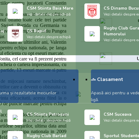
iilor pentru jucatorii Constantin
CSM Stiinta Baia Mare
CS Dinamo Bucur
ru a doua oara in acesta editie a
Vezi detalii despre echipă
Vezi detalii despre e
ul bifand toate cele trei partide
 Stejari. Partida cu Germania va
Rugby Club Gur
luj
CS Rapid
stavita, in timp ce Horatiu Pungea
Humorului
ar.
Vezi detalii despre echipă
Vezi detalii despre e
onentiali ai ultimilor ani, Valentin
pentru echipa nationala, pe langa
ul eficienta cu opt eseuri marcate.
U
onita, cel care va fi prezent pentru
 incheia o cariera impresionanta, cu
partide, 13 eseuri marcate si patru
Clasament
 de mijocasi ramane neschimbat,
rilor care a devenit o obisnuita cu
 Vlaicu se va afla la selectia cu
urma și rezultatele meciurilor
Apasă aici pentru a ved
ta eficacitatii, acesta fiind la o
ligă.
00 de puncte marcate pentru echipa
l
CS Stiinta Petrosani
CSM Suceava
 accidentat, locul sau pe postul de
a mai aflat in aceasta ipostaza atat
Vezi detalii despre echipă
Vezi detalii despre e
rtidele Stejarilor, ultima data anul
t pentru echipa nationala in 2009
Rugby Club Barlad
Sportul Student
Heidelberg.