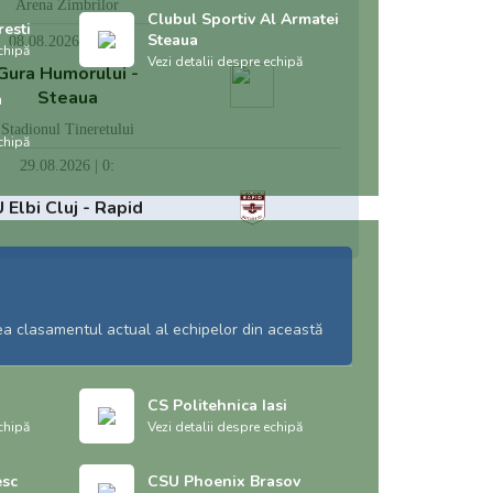
Arena Zimbrilor
Clubul Sportiv Al Armatei
esti
Steaua
08.08.2026 | 11:00
chipă
Vezi detalii despre echipă
Gura Humorului -
Steaua
a
Stadionul Tineretului
chipă
29.08.2026 | 0:
 Elbi Cluj - Rapid
ea clasamentul actual al echipelor din această
CS Politehnica Iasi
chipă
Vezi detalii despre echipă
esc
CSU Phoenix Brasov