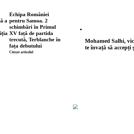
Echipa României
ză a
pentru Samoa. 2
schimbări în Primul
iția
XV față de partida
trecută, Terblanche în
Mohamed Salhi, vic
fața debutului
te învață să accepți 
Citește articolul
Vezi 