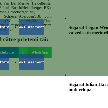
ik Van Der Merwe (Heidelberger
.Paul Bosch(Heidelberger RK),
nson(Heidelberger RK).
as Schosser(Aberdden),18. Jorn
rks(RC Aachen),20. Timo
zel(Strasbourg), 22. Pierre
ltate
Clasament
Stejarul Logan Weid
over 78)
va vedea în meciuri
 către prietenii tăi:
LinkedIn
WhatsApp
ltate
Clasament
Stejarul Iulian Hart
mult echipa