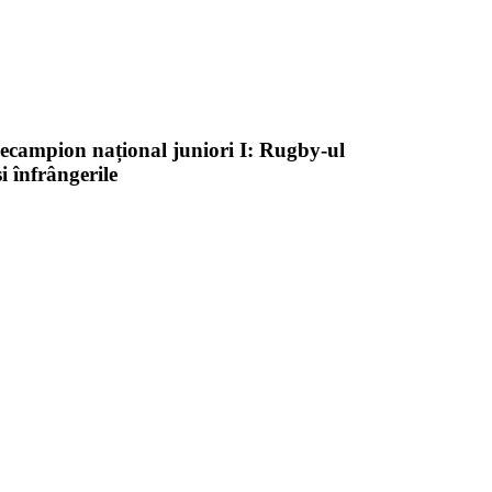
ecampion național juniori I: Rugby-ul
și înfrângerile
toate videoclipurile