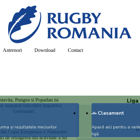
Antrenori
Download
Contact
Liga
Clasament
urma și rezultatele meciurilor
Apasă aici pentru a ved
B
a din Cupa Europeana a Natiunilor
ligă.
ri de retragerea din activitate a lui