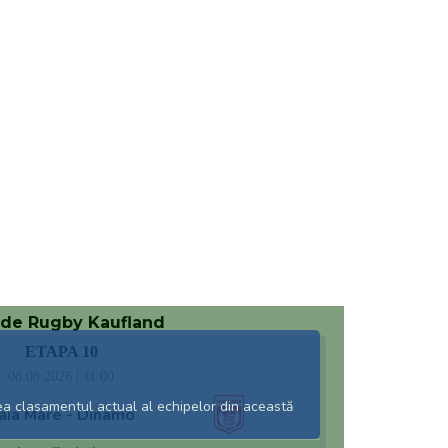
 de Rugby Kaufland
ETAPA 10
08.08.2026 | 11:00
ea clasamentul actual al echipelor din această
aia Mare - Dinamo