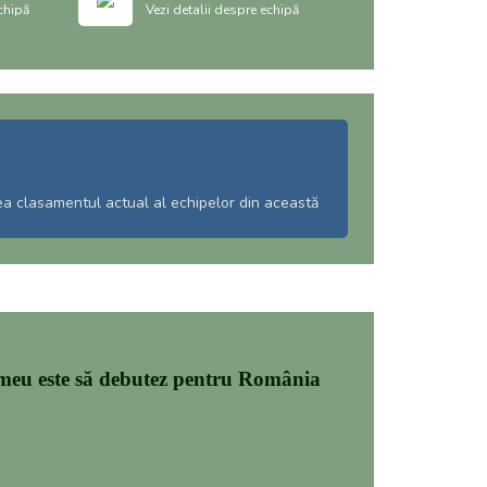
chipă
Vezi detalii despre echipă
ea clasamentul actual al echipelor din această
 meu este să debutez pentru România