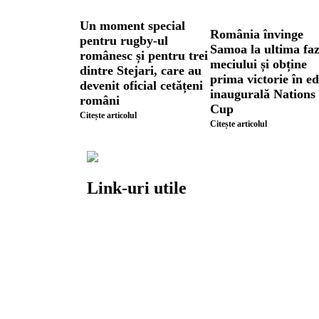
Un moment special
România învinge
pentru rugby-ul
Samoa la ultima fa
românesc și pentru trei
meciului și obține
dintre Stejari, care au
prima victorie în ed
devenit oficial cetățeni
inaugurală Nations
români
Cup
Citește articolul
Citește articolul
Link-uri utile