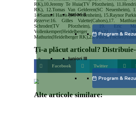
RK),10.Jeremy Te Huia(TV Pforzheim), 11.Hendr
RK), 12.Tomas Van Gelderen(SC Neuenheim), 13
Juniori II
14.Samuel Harris (SC Neuenheim), 15.Raynor Parki
Rezerve
:16. Gilles Valette(Cahors),17. Matthi
Schroder(TV Pforzheim), 19. Eric Ma
Vollenkemper(Heidelberger RK),21. Tim Men
Program & Rezu
Mathurin(Heidelberger RK),23. Pascal Fischer(Hann
Ți-a plăcut articolul? Distribuie-l
Juniori III
Facebook
Twitter
Program & Rezu
Alte articole similare: