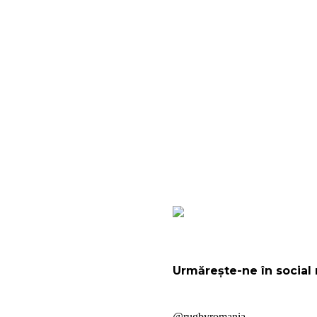
Urmărește-ne în social
@rugbyromania