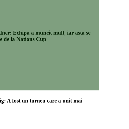
ner: Echipa a muncit mult, iar asta se
le de la Nations Cup
ig: A fost un turneu care a unit mai