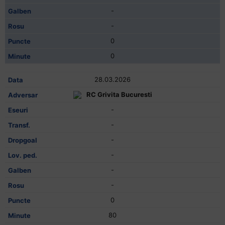
-
-
0
0
28.03.2026
RC Grivita Bucuresti
-
-
-
-
-
-
0
80