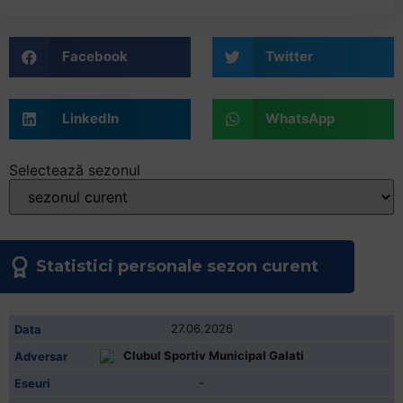
+
/".
Facebook
Twitter
This
shortcut
activates
LinkedIn
WhatsApp
the
screen
reader
Selectează sezonul
to
help
you
navigate
Statistici personale sezon curent
and
interact
with
27.06.2026
the
Clubul Sportiv Municipal Galati
content.
-