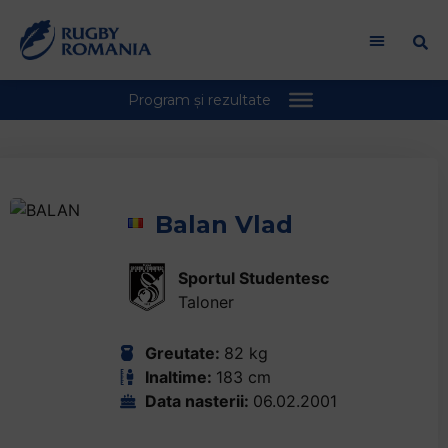
Welcome
to
All
in
One
Accessibility
screen
reader.
To
Balan Vlad
start
the
All
Sportul Studentesc
in
Taloner
One
Accessibility
Greutate:
82 kg
screen
Inaltime:
183 cm
reader,
Data nasterii:
06.02.2001
press
"Ctrl