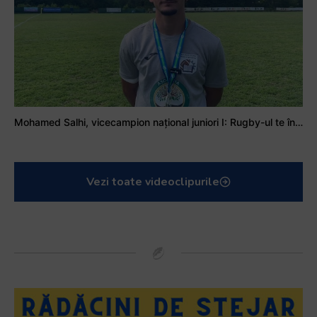
Mohamed Salhi, vicecampion național juniori I: Rugby-ul te învață să accepți și înfrângerile
Vezi toate videoclipurile