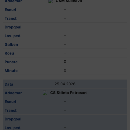
CSM Suceava
-
-
-
-
-
-
0
0
25.04.2026
CS Stiinta Petrosani
-
-
-
-