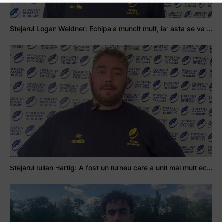
Stejarul Logan Weidner: Echipa a muncit mult, iar asta se va vedea în meciurile de la Nations Cup
Stejarul Iulian Hartig: A fost un turneu care a unit mai mult echipa