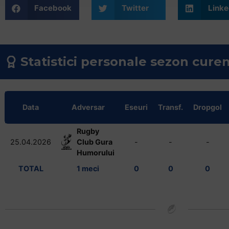
Facebook
Twitter
Linke
Statistici personale sezon cure
Data
Adversar
Eseuri
Transf.
Dropgol
Rugby
25.04.2026
Club Gura
-
-
-
Humorului
TOTAL
1 meci
0
0
0