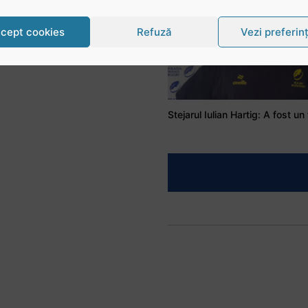
cept cookies
Refuză
Vezi preferin