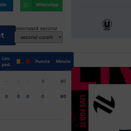
dIn
WhatsApp
Selectează sezonul
nt
Lov.
Puncte
Minute
ped.
-
-
-
0
80
0
0
0
0
80