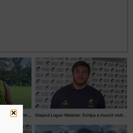
Adrian Țală: Visul meu este să debutez pentru România
Stejarul Logan Weidner: Echipa a muncit mult, iar asta se va vedea în meciurile de la Nations Cup