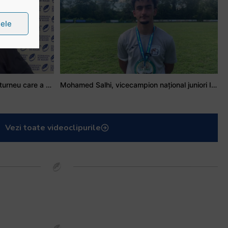
țele
Stejarul Iulian Hartig: A fost un turneu care a unit mai mult echipa
Mohamed Salhi, vicecampion național juniori I: Rugby-ul te învață să accepți și înfrângerile
Vezi toate videoclipurile