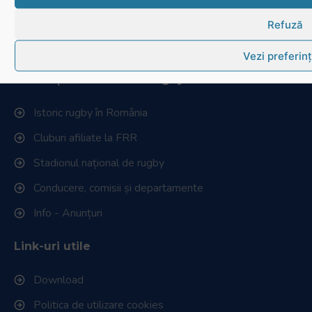
Contactează-ne
Refuză
Cum se joacă Rugby
Vezi preferin
Federația Româna de Rugby
Istoric rugby în România
Cluburi afiliate la FRR
Stadionul național de rugby
Conducere, comisii și departamente
Info - Anunțuri
Link-uri utile
Download
Politica de utilizare cookies