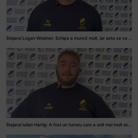
Stejarul Logan Weidner: Echipa a muncit mult, iar asta se va vedea în meciurile de la Nations Cup
Stejarul Iulian Hartig: A fost un turneu care a unit mai mult echipa