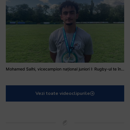
Mohamed Salhi, vicecampion național juniori I: Rugby-ul te învață să accepți și înfrângerile
Vezi toate videoclipurile