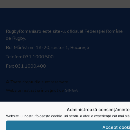
RugbyRomania.ro
este site-ul oficial al Federației Române
de Rugby.
Bd. Mărăști nr. 18-20, sector 1, București
Telefon:
031.1000.500
Fax: 031.1000.400
© Toate drepturile sunt rezervate.
Website realizat și întreținut de
SINGA
Navighează în website
Administrează consimțămintel
Website-ul nostru folosește cookie-uri pentru a oferi o experiență cât mai plă
Ultimele știri
Accept cook
Transmisii live și reluări