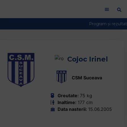
Welcome
to
All
in
One
Accessibility
screen
reader.
To
Cojoc Irinel
start
the
CSM Suceava
All
in
One
Greutate:
75 kg
Accessibility
Inaltime:
177 cm
screen
Data nasterii:
15.06.2005
reader,
press
"Ctrl