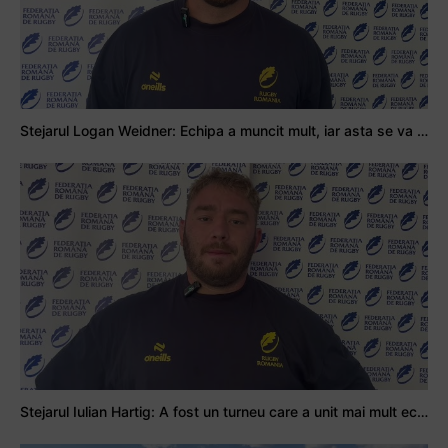
Stejarul Logan Weidner: Echipa a muncit mult, iar asta se va vedea în meciurile de la Nations Cup
Stejarul Iulian Hartig: A fost un turneu care a unit mai mult echipa