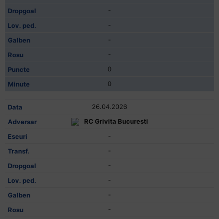
-
-
-
-
0
0
26.04.2026
RC Grivita Bucuresti
-
-
-
-
-
-