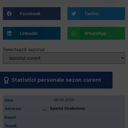
+
/".
Facebook
Twitter
This
shortcut
activates
LinkedIn
WhatsApp
the
screen
Selectează sezonul
reader
to
help
you
Statistici personale sezon curent
navigate
and
interact
09.05.2026
with
the
Sportul Studentesc
content.
-
-