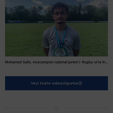
Mohamed Salhi, vicecampion național juniori I: Rugby-ul te învață să accepți și înfrângerile
Vezi toate videoclipurile