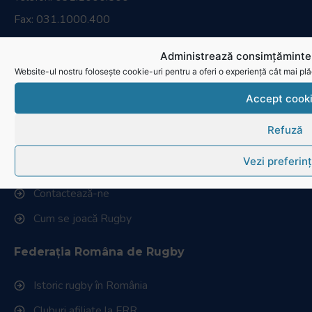
Fax: 031.1000.400
Administrează consimțămintel
© Toate drepturile sunt rezervate.
Website-ul nostru folosește cookie-uri pentru a oferi o experiență cât mai plă
Website realizat și întreținut de
SINGA
Accept cook
Navighează în website
Refuză
Ultimele știri
Vezi preferin
Transmisii live și reluări
Contactează-ne
Cum se joacă Rugby
Federația Româna de Rugby
Istoric rugby în România
Cluburi afiliate la FRR