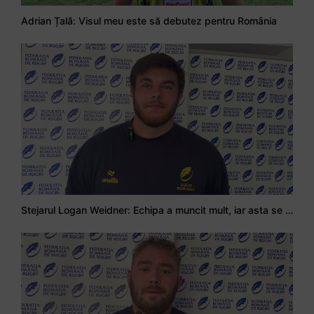
Adrian Țală: Visul meu este să debutez pentru România
Stejarul Logan Weidner: Echipa a muncit mult, iar asta se va vedea în meciurile de la Nations Cup