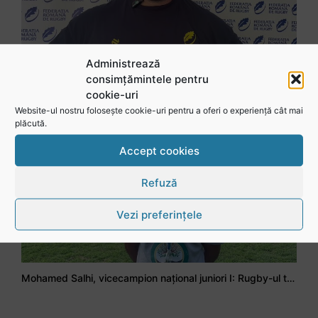
Administrează
consimțămintele pentru
Stejarul Iulian Hartig: A fost un turneu care a unit mai mult echipa
cookie-uri
Website-ul nostru folosește cookie-uri pentru a oferi o experiență cât mai
plăcută.
Accept cookies
Refuză
Vezi preferințele
Mohamed Salhi, vicecampion național juniori I: Rugby-ul te învață să accepți și înfrângerile