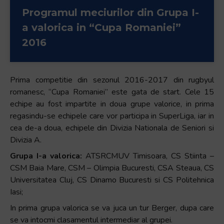
+
Programul meciurilor din Grupa I-
/".
a valorica in “Cupa Romaniei”
This
2016
shortcut
activates
the
Prima competitie din sezonul 2016-2017 din rugbyul
screen
romanesc, “Cupa Romaniei” este gata de start. Cele 15
reader
echipe au fost impartite in doua grupe valorice, in prima
to
regasindu-se echipele care vor participa in SuperLiga, iar in
help
cea de-a doua, echipele din Divizia Nationala de Seniori si
you
Divizia A.
navigate
and
Grupa I-a valorica:
ATSRCMUV Timisoara, CS Stiinta –
interact
CSM Baia Mare, CSM – Olimpia Bucuresti, CSA Steaua, CS
with
Universitatea Cluj, CS Dinamo Bucuresti si CS Politehnica
the
Iasi;
content.
In prima grupa valorica se va juca un tur Berger, dupa care
se va intocmi clasamentul intermediar al grupei.