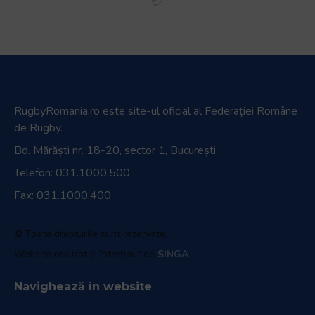
RugbyRomania.ro
este site-ul oficial al Federației Române
de Rugby.
Bd. Mărăști nr. 18-20, sector 1, București
Telefon:
031.1000.500
Fax: 031.1000.400
© Toate drepturile sunt rezervate.
Website realizat și întreținut de
SINGA
Navighează în website