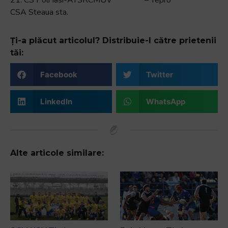
21. CS Poli Iasi-ATSRCMUV – Tepro
CSA Steaua sta.
Ți-a plăcut articolul? Distribuie-l către prietenii
tăi:
Facebook
Twitter
LinkedIn
WhatsApp
Alte articole similare: