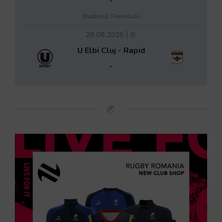
-
Stadionul Tineretului
29.08.2026 | 0:
U Elbi Cluj - Rapid
-