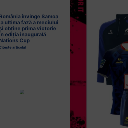
România învinge Samoa
la ultima fază a meciului
și obține prima victorie
în ediția inaugurală
Nations Cup
Citește articolul