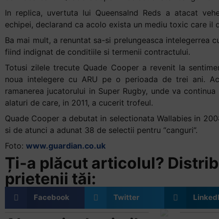
In replica, uvertuta lui Queensalnd Reds a atacat veh
echipei, declarand ca acolo exista un mediu toxic care il d
Ba mai mult, a renuntat sa-si prelungeasca intelegerrea c
fiind indignat de conditiile si termenii contractului.
Totusi zilele trecute Quade Cooper a revenit la sentim
noua intelegere cu ARU pe o perioada de trei ani. Ac
ramanerea jucatorului in Super Rugby, unde va continua 
alaturi de care, in 2011, a cucerit trofeul.
Quade Cooper a debutat in selectionata Wallabies in 2008 
si de atunci a adunat 38 de selectii pentru “canguri”.
Foto:
www.guardian.co.uk
Ți-a plăcut articolul? Distrib
prietenii tăi:
Facebook
Twitter
Linked