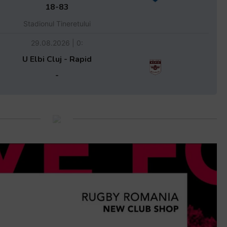
18-83
Stadionul Tineretului
29.08.2026 | 0:
U Elbi Cluj - Rapid
-