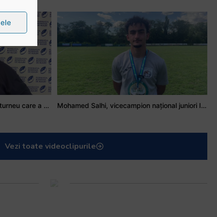
țele
Stejarul Iulian Hartig: A fost un turneu care a unit mai mult echipa
Mohamed Salhi, vicecampion național juniori I: Rugby-ul te învață să accepți și înfrângerile
Vezi toate videoclipurile