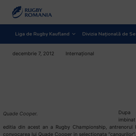
Liga de Rugby Kaufland
Divizia Națională de Se
decembrie 7, 2012
Internațional
Quade Cooper
revine in
selectionata
Wallabies
Dupa 
Quade Cooper.
imbinat
editia din acest an a Rugby Championship, antrenorul 
convocarea lui Quade Cooper in selectionata “cangurilor”.