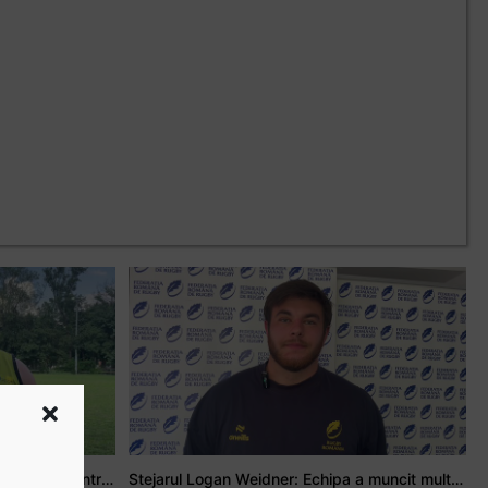
Adrian Țală: Visul meu este să debutez pentru România
Stejarul Logan Weidner: Echipa a muncit mult, iar asta se va vedea în meciurile de la Nations Cup