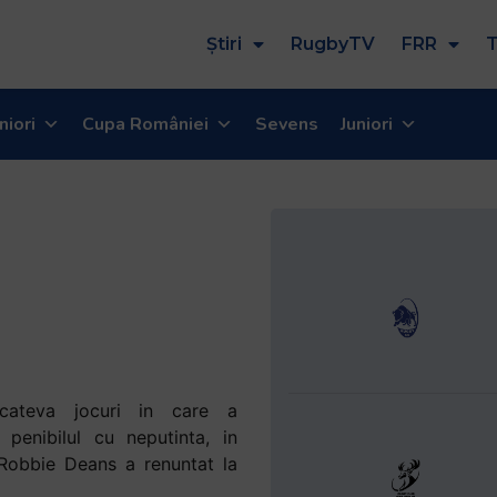
Știri
RugbyTV
FRR
T
niori
Cupa României
Sevens
Juniori
cateva jocuri in care a
 penibilul cu neputinta, in
Robbie Deans a renuntat la