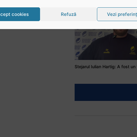
cept cookies
Refuză
Vezi preferin