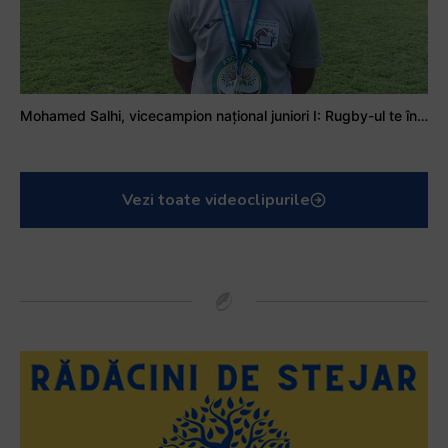
Mohamed Salhi, vicecampion național juniori I: Rugby-ul te învață să accepți și înfrângerile
Vezi toate videoclipurile