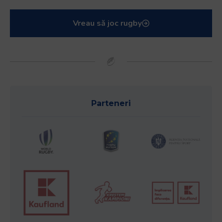
Vreau să joc rugby
Parteneri