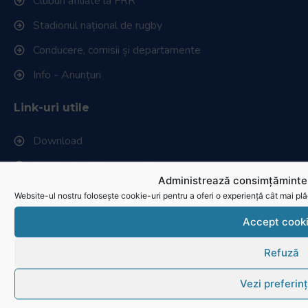
Cluburi afiliate la FRR
Stadionul național de rugby
Conducere, comisii și departamente
Info - Anunțuri
Link-uri utile
Download
Politica de utilizare cookies
Administrează consimțămintel
Website-ul nostru folosește cookie-uri pentru a oferi o experiență cât mai plă
Accept cook
Refuză
Vezi preferin