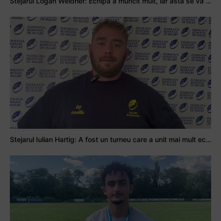
Stejarul Logan Weidner: Echipa a muncit mult, iar asta se va vedea în meciurile de la Nations Cup
Stejarul Iulian Hartig: A fost un turneu care a unit mai mult echipa