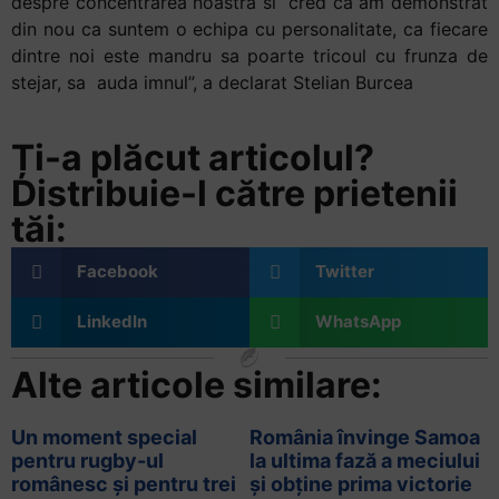
despre concentrarea noastra si cred ca am demonstrat
din nou ca suntem o echipa cu personalitate, ca fiecare
dintre noi este mandru sa poarte tricoul cu frunza de
stejar, sa auda imnul”, a declarat Stelian Burcea
Ți-a plăcut articolul?
Distribuie-l către prietenii
tăi:
Facebook
Twitter
LinkedIn
WhatsApp
Alte articole similare:
Un moment special
România învinge Samoa
pentru rugby-ul
la ultima fază a meciului
românesc și pentru trei
și obține prima victorie