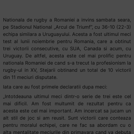
Burcea
Accessibility,
apăsați
Nationala de rugby a Romaniei a invins sambata seara,
„Ctrl
pe Stadionul National „Arcul de Triumf”, cu 36-10 (22-3)
+
echipa similara a Uruguayului. Acesta a fost ultimul meci
/”
test al lunii noiembrie pentru Romania, care a obtinut
Această
trei victorii consecutive, cu SUA, Canada si acum, cu
comandă
Uruguay. De altfel, acesta este cel mai prolific pentru
rapidă
nationala Romaniei de cand s-a trecut la profesionism la
activează
rugby-ul in XV, Stejarii obtinand un total de 10 victorii
cititorul
din 11 meciuri disputate.
de
ecran
Iata care au fost primele declaratii dupa meci:
pentru
„Intotdeauna ultimul meci dintr-o serie de trei este cel
a
mai dificil. Am fost multumit de rezultat pentru ca
vă
acesta este cel mai important. Am incercat sa jucam un
ajuta
alt stil de joc si am reusit. Sunt victorii care conteaza
să
pentru moralul echipei, care ne fac sa abordam cu o
navigați
alta mentalitate meciurile din primavara cand va debuta