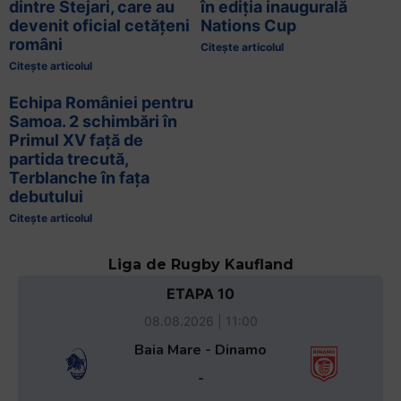
dintre Stejari, care au
în ediția inaugurală
devenit oficial cetățeni
Nations Cup
români
Citește articolul
Citește articolul
Echipa României pentru
Samoa. 2 schimbări în
Primul XV față de
partida trecută,
Terblanche în fața
debutului
Citește articolul
Liga de Rugby Kaufland
ETAPA 10
08.08.2026 | 11:00
Baia Mare - Dinamo
-