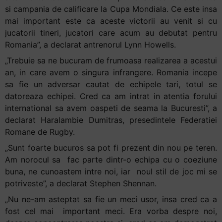
și
si campania de calificare la Cupa Mondiala. Ce este insa
să
mai important este ca aceste victorii au venit si cu
interacționați
jucatorii tineri, jucatori care acum au debutat pentru
cu
Romania”, a declarat antrenorul Lynn Howells.
conținutul.
„Trebuie sa ne bucuram de frumoasa realizarea a acestui
an, in care avem o singura infrangere. Romania incepe
sa fie un adversar cautat de echipele tari, totul se
datoreaza echipei. Cred ca am intrat in atentia forului
international sa avem oaspeti de seama la Bucuresti”, a
declarat Haralambie Dumitras, presedintele Federatiei
Romane de Rugby.
„Sunt foarte bucuros sa pot fi prezent din nou pe teren.
Am norocul sa fac parte dintr-o echipa cu o coeziune
buna, ne cunoastem intre noi, iar noul stil de joc mi se
potriveste”, a declarat Stephen Shennan.
„Nu ne-am asteptat sa fie un meci usor, insa cred ca a
fost cel mai important meci. Era vorba despre noi,