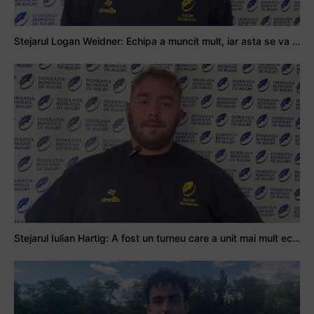
Stejarul Logan Weidner: Echipa a muncit mult, iar asta se va vedea în meciurile de la Nations Cup
Stejarul Iulian Hartig: A fost un turneu care a unit mai mult echipa