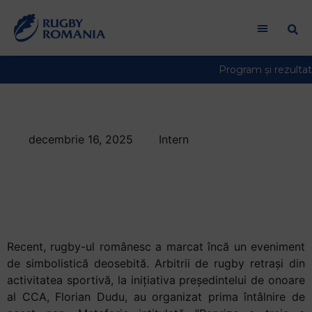
decembrie 16, 2025
Intern
Repriza a treia a
arbitrilor a reunit trei
generații de fluierași
Recent, rugby-ul românesc a marcat încă un eveniment
de simbolistică deosebită. Arbitrii de rugby retrași din
activitatea sportivă, la inițiativa președintelui de onoare
al CCA, Florian Dudu, au organizat prima întâlnire de