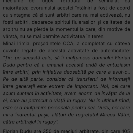
meciurile de rugby. Totodată, de semnalat că
majoritatea cvorumului acestei întâlniri a fost de acord
cu sintagma că ei sunt arbitri care nu mai activează, nu
foști arbitri, deoarece spiritul fluierașilor și calitatea de
arbitru nu se pierde la momentul la care, din motive de
vârstă, nu se mai permite activitatea în teren.
Mihai Irimia, președintele CCA, a completat cu câteva
cuvinte legate de această activitate de autenticitate:
”Țin, pe această cale, să îi mulțumesc domnului Florian
Dudu pentru că a emanat această undă de entuziasm
între arbitri, prin inițiativa deosebită pe care a avut-o..
Pe de altă parte, consider că transferul de informații
între generații este extrem de important. Noi, cei care
acum suntem în activitate, avem enorm de învățat de la
ei, care au petrecut o viață în rugby. Nu în ultimul rând,
este și o mulțumire personală pentru nea Dudu, cel care
mi-a îndreptat pașii, alături de regretatul Mircea Vătui,
către arbitrajul în rugby”.
Florian Dudu are 350 de meciuri arbitrate, din care 105