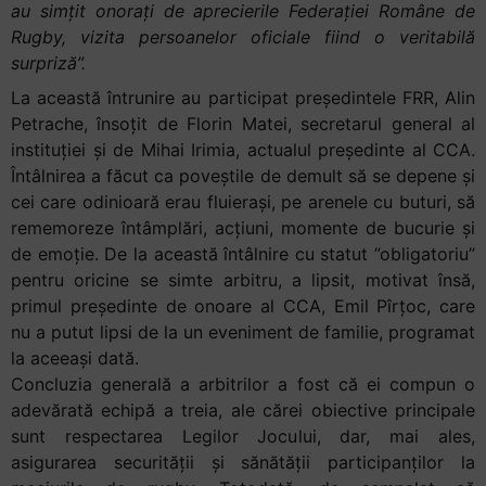
au simțit onorați de aprecierile Federației Române de
Rugby, vizita persoanelor oficiale fiind o veritabilă
surpriză”.
La această întrunire au participat președintele FRR, Alin
Petrache, însoțit de Florin Matei, secretarul general al
instituției și de Mihai Irimia, actualul președinte al CCA.
Întâlnirea a făcut ca poveștile de demult să se depene și
cei care odinioară erau fluierași, pe arenele cu buturi, să
rememoreze întâmplări, acțiuni, momente de bucurie și
de emoție. De la această întâlnire cu statut ”obligatoriu”
pentru oricine se simte arbitru, a lipsit, motivat însă,
primul președinte de onoare al CCA, Emil Pîrțoc, care
nu a putut lipsi de la un eveniment de familie, programat
la aceeași dată.
Concluzia generală a arbitrilor a fost că ei compun o
adevărată echipă a treia, ale cărei obiective principale
sunt respectarea Legilor Jocului, dar, mai ales,
asigurarea securității și sănătății participanților la