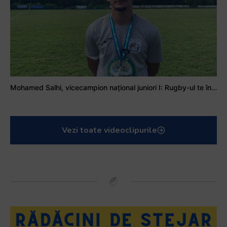
Mohamed Salhi, vicecampion național juniori I: Rugby-ul te învață să accepți și înfrângerile
Vezi toate videoclipurile