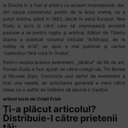
la Divizia A. a fost și arbitru cu ecuson internațional, dar,
din cauza contextului politic de la acea vreme, nu a
putut arbitra, până în 1983, decât în estul Europei. Nea
Dudu a scris și cărți care să veșnicească această
pasiune a sa pentru rugby și arbitraj. Alături de Tiberiu
Stama a publicat volumul intitulat ”Arbitrajul, de la
hobby la artă”, iar apoi a mai publicat și cartea
”Judecător fără robă în Ovalia”.
Pentru reușita acestui eveniment, „tânărul” de 90 de ani,
Florian Dudu a fost ajutat de către colegii săi, Titi Bonea
și Nicolae Șișiu. Concluzia unui astfel de eveniment a
fost una veselă, iar solicitarea generală a mers către
ideea ca o astfel de întâlnire să devină o tradiție.
articol scris de Cristi Frisk
Ți-a plăcut articolul?
Distribuie-l către prietenii
tăi: