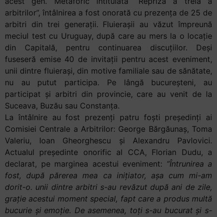
acest gen. Metaforic intitulată ”Repriza a treia a
arbitrilor”, întâlnirea a fost onorată cu prezența de 25 de
arbitri din trei generații. Fluierașii au văzut împreună
meciul test cu Uruguay, după care au mers la o locație
din Capitală, pentru continuarea discuțiilor. Deși
fuseseră emise 40 de invitații pentru acest eveniment,
unii dintre fluierași, din motive familiale sau de sănătate,
nu au putut participa. Pe lângă bucureșteni, au
participat și arbitri din provincie, care au venit de la
Suceava, Buzău sau Constanța.
La întâlnire au fost prezenți patru foști președinți ai
Comisiei Centrale a Arbitrilor: George Bărgăunaș, Toma
Valeriu, Ioan Gheorghescu și Alexandru Pavlovici.
Actualul președinte onorific al CCA, Florian Dudu, a
declarat, pe marginea acestui eveniment:
”Întrunirea a
fost, după părerea mea ca inițiator, așa cum mi-am
dorit-o. unii dintre arbitri s-au revăzut după ani de zile,
grație acestui moment special, fapt care a produs multă
bucurie și emoție. De asemenea, toți s-au bucurat și s-