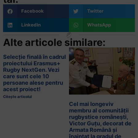
Facebook
Twitter
LinkedIn
WhatsApp
Alte articole similare:
Selecție finală în cadrul
proiectului Erasmus+
Rugby NextGen. Vezi
care sunt cele 10
persoane alese pentru
acest proiect!
Citește articolul
Cel mai longeviv
membru al comunității
rugbystice românești,
Victor Guțu, decorat de
Armata Română și
înaintat la gradul de