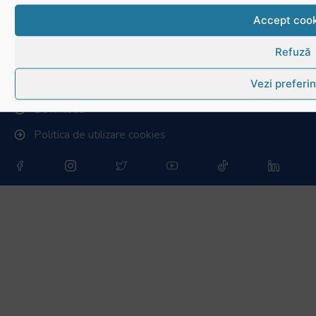
Conducere, comisii și departamente
Accept cook
Info - Anunțuri
Refuză
Link-uri utile
Vezi preferin
Download
Politica de utilizare cookies