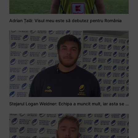
Adrian Țală: Visul meu este să debutez pentru România
Stejarul Logan Weidner: Echipa a muncit mult, iar asta se va vedea în meciurile de la Nations Cup