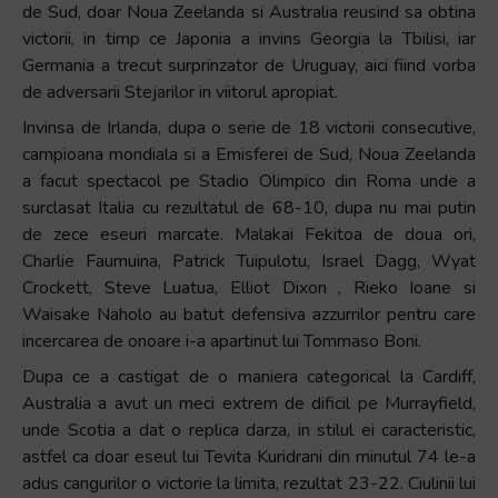
de Sud, doar Noua Zeelanda si Australia reusind sa obtina
victorii, in timp ce Japonia a invins Georgia la Tbilisi, iar
Germania a trecut surprinzator de Uruguay, aici fiind vorba
de adversarii Stejarilor in viitorul apropiat.
Invinsa de Irlanda, dupa o serie de 18 victorii consecutive,
campioana mondiala si a Emisferei de Sud, Noua Zeelanda
a facut spectacol pe Stadio Olimpico din Roma unde a
surclasat Italia cu rezultatul de 68-10, dupa nu mai putin
de zece eseuri marcate. Malakai Fekitoa de doua ori,
Charlie Faumuina, Patrick Tuipulotu, Israel Dagg, Wyat
Crockett, Steve Luatua, Elliot Dixon , Rieko Ioane si
Waisake Naholo au batut defensiva azzurrilor pentru care
incercarea de onoare i-a apartinut lui Tommaso Boni.
Dupa ce a castigat de o maniera categorical la Cardiff,
Australia a avut un meci extrem de dificil pe Murrayfield,
unde Scotia a dat o replica darza, in stilul ei caracteristic,
astfel ca doar eseul lui Tevita Kuridrani din minutul 74 le-a
adus cangurilor o victorie la limita, rezultat 23-22. Ciulinii lui