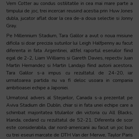
Vern Cotter au condus ostilitatile in cea mai mare parte a
timpului de joc, trei incercari reusind acestia prin Huw Jones
dubla, jucator aflat doar la cea de-a doua selectie si Jonny
Gray.
Pe Millennium Stadium, Tara Galilor a avut o noua misiune
dificila si doar precizia suturilor lui Leigh Halfpenny au facut
diferenta in fata Argentinei, altfel raportul eseruilor fiind
egal de 2-2, Liam Williams si Gareth Davies, repectiv Juan
Martin Hernandez si Martin Landajo fiind autorii acestora.
Tara Galilor s-a impus cu rezultatul de 24-20, iar
urmatoarea partida nu va fi deloc usoara in compania
ambitioasei echipe a Japoniei.
Urmatorul advers al Stejarilor, Canada s-a prezentat pe
Aviva Stadium din Dublin, chiar si in fata unei echipe care a
schimbat majoritatea titularilor din victoria cu All Blacks,
Irlanda, cedand cu rezultatul de 52-21. Diferenta de scor
este considerabila, dar nord-americanii au facut un joc bun
cu trei eseuri marcate de DTH Van der Merwe, Taylor Paris