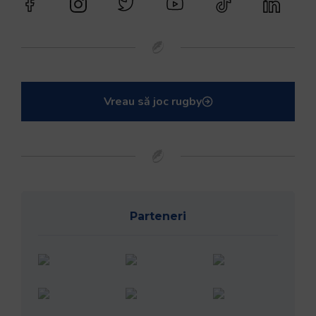
Vreau să joc rugby
Parteneri