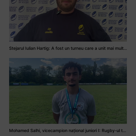
Stejarul Iulian Hartig: A fost un turneu care a unit mai mult echipa
Mohamed Salhi, vicecampion național juniori I: Rugby-ul te învață să accepți și înfrângerile