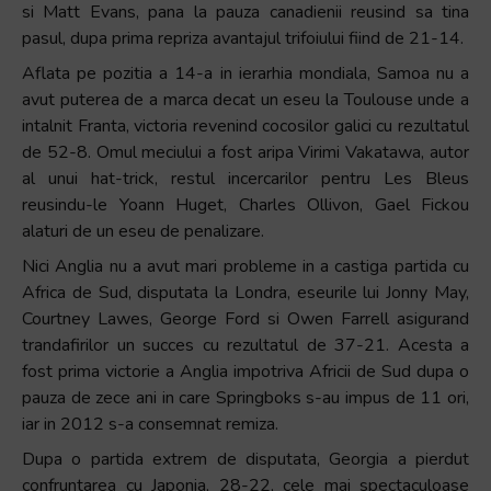
si Matt Evans, pana la pauza canadienii reusind sa tina
pasul, dupa prima repriza avantajul trifoiului fiind de 21-14.
Aflata pe pozitia a 14-a in ierarhia mondiala, Samoa nu a
avut puterea de a marca decat un eseu la Toulouse unde a
intalnit Franta, victoria revenind cocosilor galici cu rezultatul
de 52-8. Omul meciului a fost aripa Virimi Vakatawa, autor
al unui hat-trick, restul incercarilor pentru Les Bleus
reusindu-le Yoann Huget, Charles Ollivon, Gael Fickou
alaturi de un eseu de penalizare.
Nici Anglia nu a avut mari probleme in a castiga partida cu
Africa de Sud, disputata la Londra, eseurile lui Jonny May,
Courtney Lawes, George Ford si Owen Farrell asigurand
trandafirilor un succes cu rezultatul de 37-21. Acesta a
fost prima victorie a Anglia impotriva Africii de Sud dupa o
pauza de zece ani in care Springboks s-au impus de 11 ori,
iar in 2012 s-a consemnat remiza.
Dupa o partida extrem de disputata, Georgia a pierdut
confruntarea cu Japonia, 28-22, cele mai spectaculoase