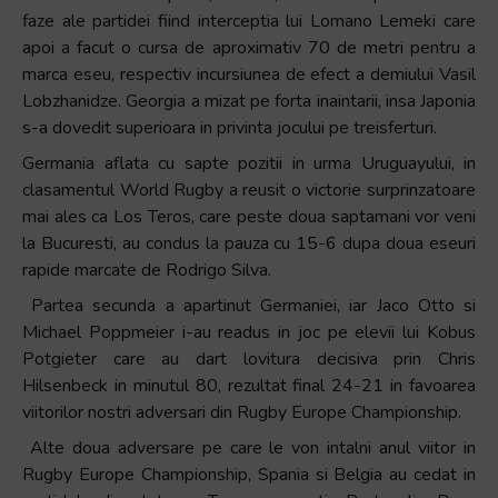
faze ale partidei fiind interceptia lui Lomano Lemeki care
apoi a facut o cursa de aproximativ 70 de metri pentru a
marca eseu, respectiv incursiunea de efect a demiului Vasil
Lobzhanidze. Georgia a mizat pe forta inaintarii, insa Japonia
s-a dovedit superioara in privinta jocului pe treisferturi.
Germania aflata cu sapte pozitii in urma Uruguayului, in
clasamentul World Rugby a reusit o victorie surprinzatoare
mai ales ca Los Teros, care peste doua saptamani vor veni
la Bucuresti, au condus la pauza cu 15-6 dupa doua eseuri
rapide marcate de Rodrigo Silva.
Partea secunda a apartinut Germaniei, iar Jaco Otto si
Michael Poppmeier i-au readus in joc pe elevii lui Kobus
Potgieter care au dart lovitura decisiva prin Chris
Hilsenbeck in minutul 80, rezultat final 24-21 in favoarea
viitorilor nostri adversari din Rugby Europe Championship.
Alte doua adversare pe care le von intalni anul viitor in
Rugby Europe Championship, Spania si Belgia au cedat in