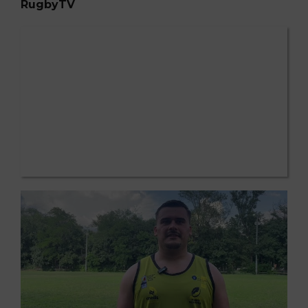
RugbyTV