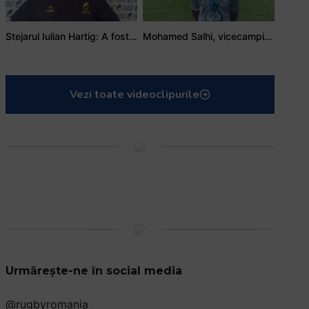
Stejarul Iulian Hartig: A fost un turneu care a unit mai mult echipa
Mohamed Salhi, vicecampion național juniori I: Rugby-ul te învață să accepți și înfrângerile
Vezi toate videoclipurile
Urmărește-ne în social media
@rugbyromania