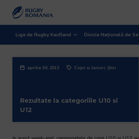
Liga de Rugby Kaufland
Divizia Națională de Se
aprilie 30, 2013
Copii si Juniori
,
Știri
Rezultate la categoriile U10 si
U12
In acest week-end, campionatele de copii U10 si U12 au m