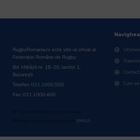
Navighea
RugbyRomania.ro
este site-ul oficial al
Ultimele
Federației Române de Rugby.
Transmisi
Bd. Mărăști nr. 18-20, sector 1,
Contac
București
Cum se
Telefon:
031.1000.500
Fax: 031.1000.400
© Toate drepturile sunt rezervate.
Website realizat și întreținut de
SINGA