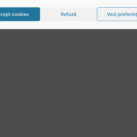
cept cookies
Refuză
Vezi preferin