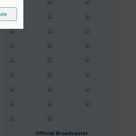
țele
Official Broadcaster