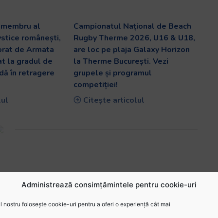
v membru al
Campionatul Național de Beach
ystice românești,
Rugby Therme 2026, U16 & U18,
orat de Armata
are loc pe plaja Galaxy Horizon
at la gradul de
la Therme București. Vezi
dă în retragere
grupele și programul
competiției!
lul
Citește articolul
Administrează consimțămintele pentru cookie-uri
 nostru folosește cookie-uri pentru a oferi o experiență cât mai