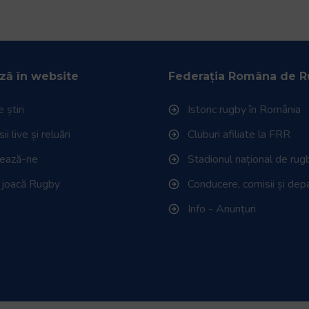
ză în website
Federația Româna de 
 știri
Istoric rugby în România
i live și reluări
Cluburi afiliate la FRR
tează-ne
Stadionul național de rug
 joacă Rugby
Conducere, comisii și de
Info - Anunțuri