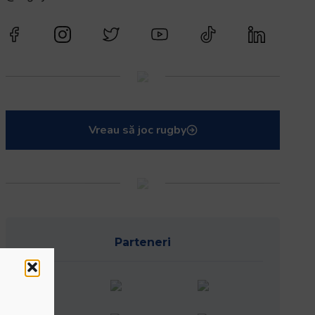
Vreau să joc rugby
Parteneri