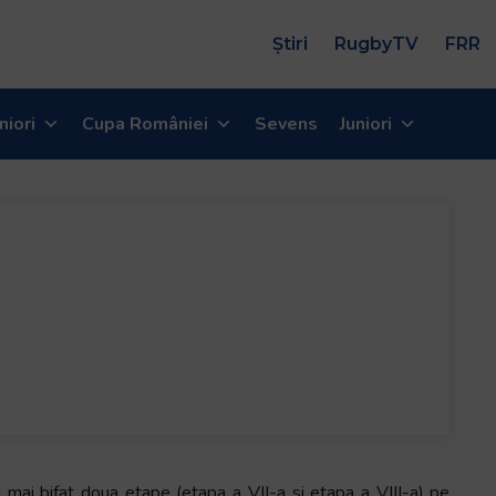
Știri
RugbyTV
FRR
niori
Cupa României
Sevens
Juniori
ai bifat doua etape (etapa a VII-a si etapa a VIII-a) pe