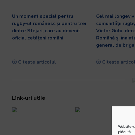
Un moment special pentru
Cel mai longevi
rugby-ul românesc și pentru trei
comunității rugb
dintre Stejari, care au devenit
Victor Guțu, dec
oficial cetățeni români
Română și înaint
general de briga
Citește articolul
Citește artico
Link-uri utile
Website-ul
plăcută.