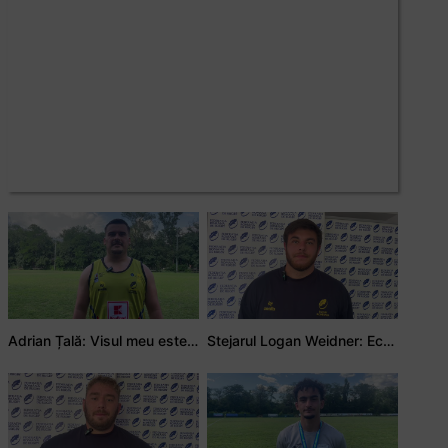
Adrian Țală: Visul meu este să debutez pentru România
Stejarul Logan Weidner: Echipa a muncit mult, iar asta se va vedea în meciurile de la Nations Cup