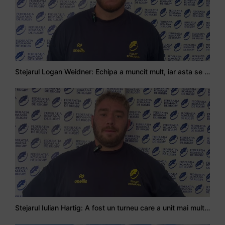
Stejarul Logan Weidner: Echipa a muncit mult, iar asta se va vedea în meciurile de la Nations Cup
Stejarul Iulian Hartig: A fost un turneu care a unit mai mult echipa