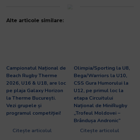
Alte articole similare:
Campionatul Național de
Olimpia/Sporting la U8,
Beach Rugby Therme
Bega/Warriors la U10,
2026, U16 & U18, are loc
CSS Gura Humorului la
pe plaja Galaxy Horizon
U12, pe primul loc la
la Therme București.
etapa Circuitului
Vezi grupele și
Național de MiniRugby
programul competiției!
„Trofeul Moldovei –
Brândușa Andronic”
Citește articolul
Citește articolul