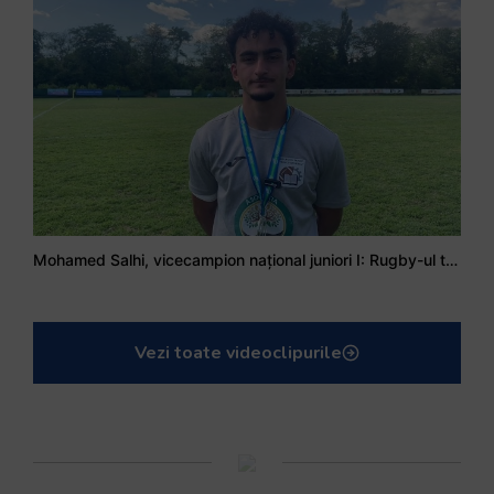
Mohamed Salhi, vicecampion național juniori I: Rugby-ul te învață să accepți și înfrângerile
Vezi toate videoclipurile