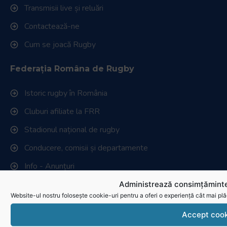
Transmisii live și reluări
Contactează-ne
Cum se joacă Rugby
Federația Româna de Rugby
Istoric rugby în România
Cluburi afiliate la FRR
Stadionul național de rugby
Conducere, comisii și departamente
Info - Anunțuri
Administrează consimțăminte
Link-uri utile
Website-ul nostru folosește cookie-uri pentru a oferi o experiență cât mai plă
Download
Accept cook