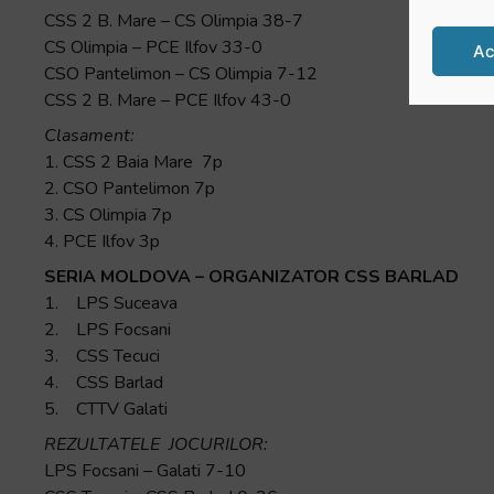
CSS 2 B. Mare – CS Olimpia 38-7
CS Olimpia – PCE Ilfov 33-0
Ac
CSO Pantelimon – CS Olimpia 7-12
CSS 2 B. Mare – PCE Ilfov 43-0
Clasament:
1. CSS 2 Baia Mare 7p
2. CSO Pantelimon 7p
3. CS Olimpia 7p
4. PCE Ilfov 3p
SERIA MOLDOVA – ORGANIZATOR CSS BARLAD
1. LPS Suceava
2. LPS Focsani
3. CSS Tecuci
4. CSS Barlad
5. CTTV Galati
REZULTATELE JOCURILOR:
LPS Focsani – Galati 7-10