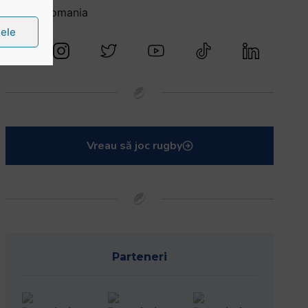
@rugbyromania
țele
Vreau să joc rugby
Parteneri