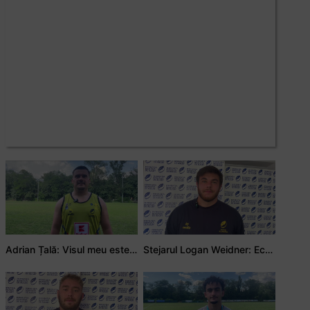
Adrian Țală: Visul meu este să debutez pentru România
Stejarul Logan Weidner: Echipa a muncit mult, iar asta se va vedea în meciurile de la Nations Cup