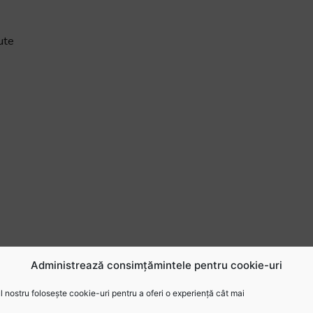
ute
Administrează consimțămintele pentru cookie-uri
 nostru folosește cookie-uri pentru a oferi o experiență cât mai