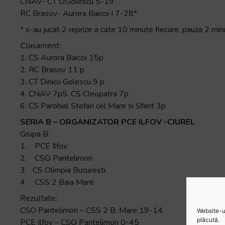
CNAV- CT D.Golescu 5-19
RC Brasov- Aurora Baicoi I 7-28*
* s-au jucat 2 reprize a cate 10 minute fiecare, pauza 2 min
Clasament:
1. CS Aurora Baicoi 15p
2. RC Brasov 11 p
3. CT Dinicu Golescu 9 p
4. CNAV 7p5. CS Cleopatra 7p
6. CS Parohial Stefan cel Mare si Sfant 3p
SERIA B – ORGANIZATOR PCE ILFOV -CIUREL
Grupa B:
1. PCE Ilfov
2. CSO Pantelimon
3. CS Olimpia Bucuresti
4. CSS 2 Baia Mare
Rezultate:
CSO Pantelimon – CSS 2 B. Mare 19-14
Website-ul
plăcută.
PCE Ilfov – CSO Pantelimon 0-45