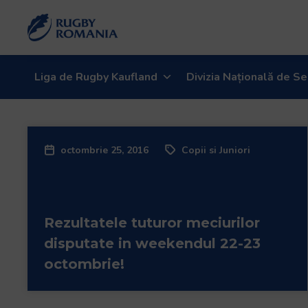
Bun
venit
la
cititorul
de
Liga de Rugby Kaufland
Divizia Națională de Se
ecran
All
in
One
octombrie 25, 2016
Copii si Juniori
Accessibility
Pentru
a
porni
Rezultatele tuturor meciurilor
cititorul
de
disputate in weekendul 22-23
ecran
octombrie!
All
in
One