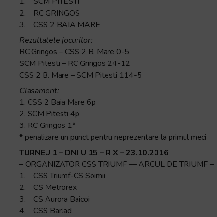
1. SCM PITESTI
2. RC GRINGOS
3. CSS 2 BAIA MARE
Rezultatele jocurilor:
RC Gringos – CSS 2 B. Mare 0-5
SCM Pitesti – RC Gringos 24-12
CSS 2 B. Mare – SCM Pitesti 114-5
Clasament:
1. CSS 2 Baia Mare 6p
2. SCM Pitesti 4p
3. RC Gringos 1*
* penalizare un punct pentru neprezentare la primul meci
TURNEU 1 – DNJ U 15 – R X – 23.10.2016
– ORGANIZATOR CSS TRIUMF –– ARCUL DE TRIUMF –
1. CSS Triumf-CS Soimii
2. CS Metrorex
3. CS Aurora Baicoi
4. CSS Barlad