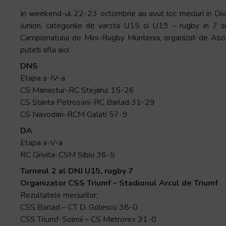
Accessibility,
In weekend-ul 22-23 octombrie au avut loc meciuri in Divizi
apăsați
Juniori, categoriile de varsta U15 si U19 – rugby in 
„Ctrl
Campionatului de Mini-Rugby Muntenia, organizat de Asoci
+
puteti afla aici:
/”
DNS
Această
Etapa a-IV-a
comandă
CS Manastur-RC Stejarul 15-26
rapidă
CS Stiinta Petrosani-RC Barlad 31-29
activează
CS Navodari-RCM Galati 57-9
cititorul
DA
de
Etapa a-V-a
ecran
RC Grivita-CSM Sibiu 36-5
pentru
a
Turneul 2 al DNJ U15, rugby 7
vă
Organizator CSS Triumf – Stadionul Arcul de Triumf
ajuta
Rezultatele meciurilor:
să
CSS Barlad – CT D. Golescu 38-0
navigați
CSS Triumf-Soimii – CS Metrorex 31-0