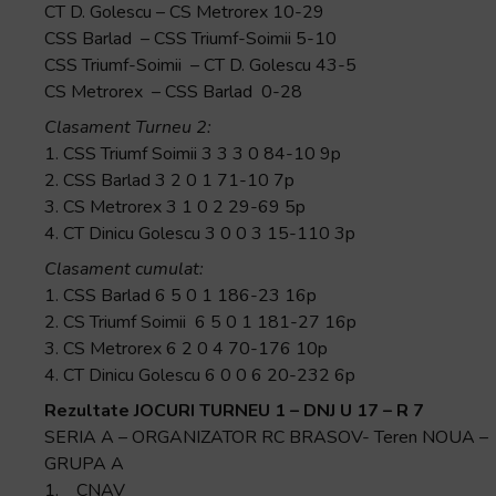
și
CT D. Golescu – CS Metrorex 10-29
să
CSS Barlad – CSS Triumf-Soimii 5-10
interacționați
CSS Triumf-Soimii – CT D. Golescu 43-5
cu
CS Metrorex – CSS Barlad 0-28
conținutul.
Clasament Turneu 2:
1. CSS Triumf Soimii 3 3 3 0 84-10 9p
2. CSS Barlad 3 2 0 1 71-10 7p
3. CS Metrorex 3 1 0 2 29-69 5p
4. CT Dinicu Golescu 3 0 0 3 15-110 3p
Clasament cumulat:
1. CSS Barlad 6 5 0 1 186-23 16p
2. CS Triumf Soimii 6 5 0 1 181-27 16p
3. CS Metrorex 6 2 0 4 70-176 10p
4. CT Dinicu Golescu 6 0 0 6 20-232 6p
Rezultate JOCURI TURNEU 1 – DNJ U 17 – R 7
SERIA A – ORGANIZATOR RC BRASOV- Teren NOUA –
GRUPA A
1. CNAV