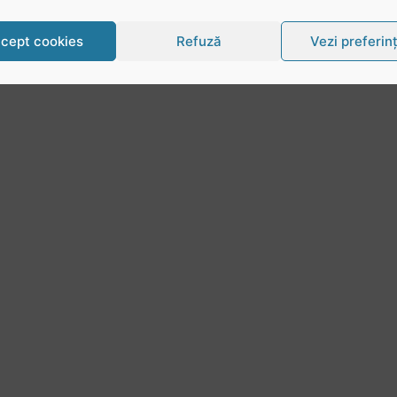
cept cookies
Refuză
Vezi preferin