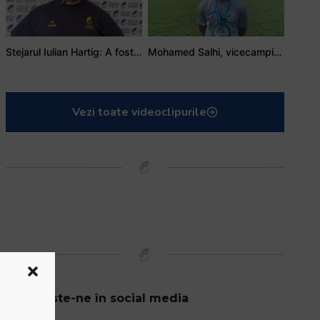
Stejarul Iulian Hartig: A fost un turneu care a unit mai mult echipa
Mohamed Salhi, vicecampion național juniori I: Rugby-ul te învață să accepți și înfrângerile
Vezi toate videoclipurile
Urmărește-ne în social media