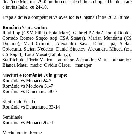
finală de Monaco, 29-0, în timp ce la feminin s-a impus Ucraina care
a învins Italia, cu 24-10.
Etapa a doua a competiției va avea loc la Chișinău între 26-28 iunie.
România 7s masculin:
Raul Pop (CSM Știința Baia Mare), Gabriel Plăcintă, Ionuț Donici,
Corrado Romeo Ștețco (toți CSA Steaua), Marian Muntianu (CS
Dinamo), Vlad Croitoru, Alexandru Sava, Dănuț Jipa, Ștefan
Cojocariu, Ștefan Nedelcu, Daniel Siraciov, Alexandru Mircea (toți
CS Rapid), Luca Mușat (Edinburgh)
Staff tehnic: Florin Vlaicu – antrenor, Alexandru Mitu – preparator,
Bianca Matei -medic, Ovidiu Cârcei – manager
Meciurile României 7s în grupe:
România vs Monaco 24-7
România vs Moldova 31-7
România vs Danemarca 39-7
Sferturi de Finală:
România vs Danemarca 33-14
Semifinale
România vs Monaco 26-21
Meciul pentru bronz: