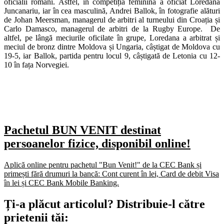
oficialii români. Astfel, în competiția feminină a oficiat Loredana
Juncanariu, iar în cea masculină, Andrei Ballok, în fotografie alături
de Johan Meersman, managerul de arbitri al turneului din Croația și
Carlo Damasco, managerul de arbitri de la Rugby Europe. De
altfel, pe lângă meciurile oficilate în grupe, Loredana a arbitrat și
meciul de bronz dintre Moldova și Ungaria, câștigat de Moldova cu
19-5, iar Ballok, partida pentru locul 9, câștigată de Letonia cu 12-
10 în fața Norvegiei.
Pachetul BUN VENIT destinat
persoanelor fizice, disponibil online!
Aplică online pentru pachetul "Bun Venit!" de la CEC Bank și
primești fără drumuri la bancă: Cont curent în lei, Card de debit Visa
în lei și CEC Bank Mobile Banking.​
Ți-a plăcut articolul? Distribuie-l către
prietenii tăi: