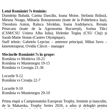
Lotul României 7s feminin:
Dumitrița Babată, Carina Dascălu, Ioana Moise, Ștefania Brânză,
Miruna Neagu, Mihaela Botoșeneanu (toate de la Politehnica Iași),
Theodora Anton, Raluca Săvădan, Ioana Andrășescu, Renata
Prisecaru (toate de la Agronomia București), Sorina Tilici
(CSM/CSU Unirea Alba Iulia), Helenke Teglaș (CSU Cluj) și
Sarah-Marie Stoian (Castres Olympique).
Staff tehnic: Gabriela Lepciuc – antrenor principal, Mihai Savu –
kinetoterapeut, Ovidiu Cârcei – manager
Meciurile României 7s în grupe:
România vs Moldova 10-21
România vs Muntenegru 19-15
România vs Georgia 21-36
Locurile 9-12
România vs Croația 22-7
Locurile 9-10
România vs Muntenegru 29-10
Prima etapă a Campionatului European Trophy, feminin și masculin,
de la Makarska, Trophy Series 2026, a adus și delegări pentru