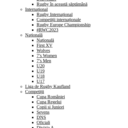
Rugby în această săptămână
Internațional
Rugby Internațional
Competiții internaționale
Rugby Europe Championship
#RWC2023
Națională
Națională
First XV
Wolves
7’s Women
7’s Men
U20
U19
U18
U17
Liga de Rugby Kaufland
Competiții
Cupa României
Cupa Regelui
Copii si Juniori
Sevens
DNS
Oficiali
Divizia A