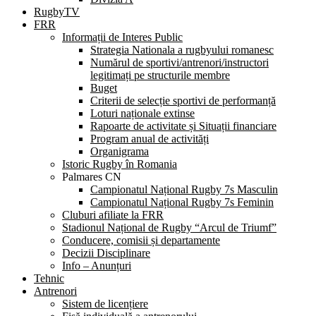
RugbyTV
FRR
Informații de Interes Public
Strategia Nationala a rugbyului romanesc
Numărul de sportivi/antrenori/instructori
legitimați pe structurile membre
Buget
Criterii de selecție sportivi de performanță
Loturi naționale extinse
Rapoarte de activitate și Situații financiare
Program anual de activități
Organigrama
Istoric Rugby în Romania
Palmares CN
Campionatul Național Rugby 7s Masculin
Campionatul Național Rugby 7s Feminin
Cluburi afiliate la FRR
Stadionul Național de Rugby “Arcul de Triumf”
Conducere, comisii și departamente
Decizii Disciplinare
Info – Anunțuri
Tehnic
Antrenori
Sistem de licențiere