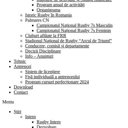
Program anual de activități
Organigrama
Istoric Rugby în Romania
Palmares CN
Campionatul Național Rugby 7s Masculin
Campionatul Național Rugby 7s Feminin
Cluburi afiliate la FRR
Stadionul Național de Rugby “Arcul de Triumf”
Conducere, comisii și departamente
Decizii Disciplinare
Info – Anunțuri
Tehnic
Antrenori
Sistem de licențiere
Fișă individuală a antrenorului
Program cursuri perfecționare 2024
Download
Contact
Meniu
Știri
Intern
Rugby Intern
Dezvoltare