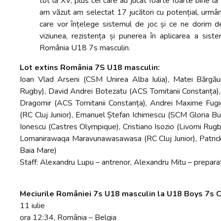
tot la XV, plus cei care au jucat foarte foarte bine 
am văzut am selectat 17 jucători cu potențial, urmân
care vor înțelege sistemul de joc și ce ne dorim de 
viziunea, rezistența și punerea în aplicarea a sist
România U18 7s masculin.
Lot extins România 7S U18 masculin:
Ioan Vlad Arseni (CSM Unirea Alba Iulia), Matei Bărgău
Rugby), David Andrei Botezatu (ACS Tomitanii Constanța), 
Dragomir (ACS Tomitanii Constanța), Andrei Maxime Fugi
(RC Cluj Junior), Emanuel Ștefan Ichimescu (SCM Gloria Buzău
Ionescu (Castres Olympique), Cristiano Isozio (Livorni Rugb
Lomanirawaqa Maravunawasawasa (RC Cluj Junior), Patrick
Baia Mare)
Staff: Alexandru Lupu – antrenor, Alexandru Mitu – preparat
Meciurile României 7s U18 masculin la U18 Boys 7s 
11 iulie
ora 12:34, România – Belgia