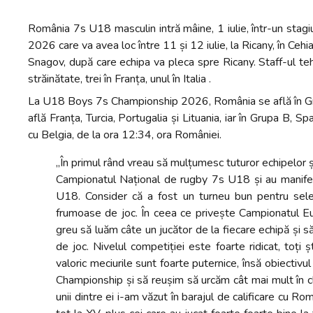
România 7s U18 masculin intră mâine, 1 iulie, într-un sta
2026 care va avea loc între 11 și 12 iulie, la Ricany, în Cehi
Snagov, după care echipa va pleca spre Ricany. Staff-ul teh
străinătate, trei în Franța, unul în Italia .
La U18 Boys 7s Championship 2026, România se află în Grup
află Franța, Turcia, Portugalia și Lituania, iar în Grupa B, Sp
cu Belgia, de la ora 12:34, ora României.
„În primul rând vreau să mulțumesc tuturor echipelor și
Campionatul Național de rugby 7s U18 și au manifest
U18. Consider că a fost un turneu bun pentru sele
frumoase de joc. În ceea ce privește Campionatul Eu
greu să luăm câte un jucător de la fiecare echipă și s
de joc. Nivelul competiției este foarte ridicat, toți ș
valoric meciurile sunt foarte puternice, însă obiectiv
Championship și să reușim să urcăm cât mai mult în cl
unii dintre ei i-am văzut în barajul de calificare cu R