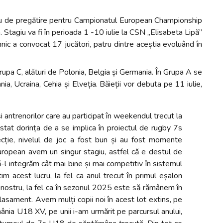
giu de pregătire pentru Campionatul European Championship
a. Stagiu va fi în perioada 1 -10 iulie la CSN „Elisabeta Lipă”
nic a convocat 17 jucători, patru dintre aceștia evoluând în
a C, alături de Polonia, Belgia și Germania. În Grupa A se
ania, Ucraina, Cehia și Elveția. Băieții vor debuta pe 11 iulie,
 antrenorilor care au participat în weekendul trecut la
at dorința de a se implica în proiectul de rugby 7s
cție, nivelul de joc a fost bun și au fost momente
ropean avem un singur stagiu, astfel că e destul de
ă-l integrăm cât mai bine și mai competitiv în sistemul
tim acest lucru, la fel ca anul trecut în primul eșalon
ul nostru, la fel ca în sezonul 2025 este să rămânem în
asament. Avem mulți copii noi în acest lot extins, pe
omânia U18 XV, pe unii i-am urmărit pe parcursul anului,