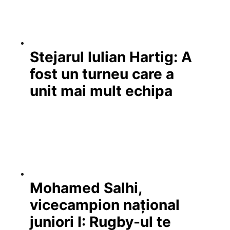
Stejarul Iulian Hartig: A
fost un turneu care a
unit mai mult echipa
Mohamed Salhi,
vicecampion național
juniori I: Rugby-ul te