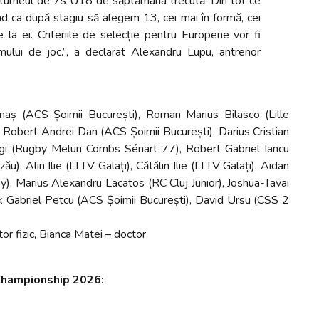
la turneul de 7s U18 de săptămâna trecută. Din tot ce
d ca după stagiu să alegem 13, cei mai în formă, cei
la ei. Criteriile de selecție pentru Europene vor fi
emului de joc.”, a declarat Alexandru Lupu, antrenor
naș (ACS Șoimii București), Roman Marius Bilasco (Lille
Robert Andrei Dan (ACS Șoimii București), Darius Cristian
gi (Rugby Melun Combs Sénart 77), Robert Gabriel Iancu
), Alin Ilie (LTTV Galați), Cătălin Ilie (LTTV Galați), Aidan
y), Marius Alexandru Lacatos (RC Cluj Junior), Joshua-Tavai
 Gabriel Petcu (ACS Șoimii București), David Ursu (CSS 2
or fizic, Bianca Matei – doctor
Championship 2026: