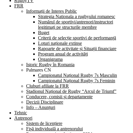
RugbyTV
FRR
Informații de Interes Public
Strategia Nationala a rugbyului romanesc
Numărul de sportivi/antrenori/instructori
legitimați pe structurile membre
Buget
Criterii de selecție sportivi de performanță
Loturi naționale extinse
Rapoarte de activitate și Situații financiare
Program anual de activități
Organigrama
Istoric Rugby în Romania
Palmares CN
Campionatul Național Rugby 7s Masculin
Campionatul Național Rugby 7s Feminin
Cluburi afiliate la FRR
Stadionul Național de Rugby “Arcul de Triumf”
Conducere, comisii și departamente
Decizii Disciplinare
Info – Anunțuri
Tehnic
Antrenori
Sistem de licențiere
Fișă individuală a antrenorului