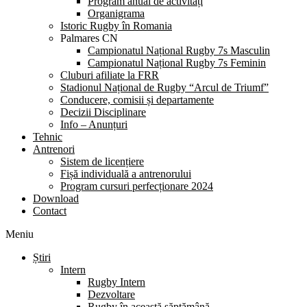
Program anual de activități
Organigrama
Istoric Rugby în Romania
Palmares CN
Campionatul Național Rugby 7s Masculin
Campionatul Național Rugby 7s Feminin
Cluburi afiliate la FRR
Stadionul Național de Rugby “Arcul de Triumf”
Conducere, comisii și departamente
Decizii Disciplinare
Info – Anunțuri
Tehnic
Antrenori
Sistem de licențiere
Fișă individuală a antrenorului
Program cursuri perfecționare 2024
Download
Contact
Meniu
Știri
Intern
Rugby Intern
Dezvoltare
Rugby în această săptămână