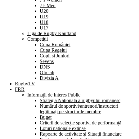
7’s Men
U20
U19
U18
U17
Liga de Rugby Kaufland
Competiții
Cupa României
Cupa Regelui
Copii si Juniori
Sevens
DNS
Oficiali
Divizia A
RugbyTV
FRR
Informații de Interes Public
Strategia Nationala a rugbyului romanesc
Numărul de sportivi/antrenori/instructori
legitimați pe structurile membre
Buget
Criterii de selecție sportivi de performanță
Loturi naționale extinse
Rapoarte de activitate și Situații financiare