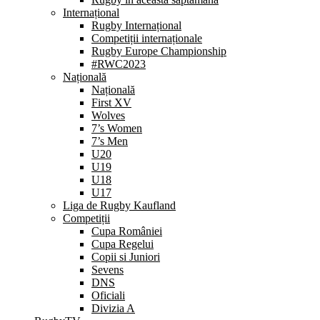
Internațional
Rugby Internațional
Competiții internaționale
Rugby Europe Championship
#RWC2023
Națională
Națională
First XV
Wolves
7’s Women
7’s Men
U20
U19
U18
U17
Liga de Rugby Kaufland
Competiții
Cupa României
Cupa Regelui
Copii si Juniori
Sevens
DNS
Oficiali
Divizia A