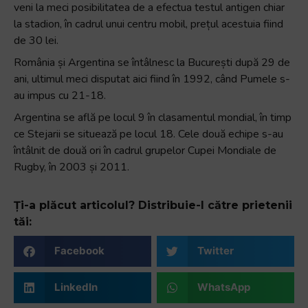
veni la meci posibilitatea de a efectua testul antigen chiar
la stadion, în cadrul unui centru mobil, prețul acestuia fiind
de 30 lei.
România și Argentina se întâlnesc la București după 29 de
ani, ultimul meci disputat aici fiind în 1992, când Pumele s-
au impus cu 21-18.
Argentina se află pe locul 9 în clasamentul mondial, în timp
ce Stejarii se situează pe locul 18. Cele două echipe s-au
întâlnit de două ori în cadrul grupelor Cupei Mondiale de
Rugby, în 2003 și 2011.
Ți-a plăcut articolul? Distribuie-l către prietenii
tăi:
Facebook
Twitter
LinkedIn
WhatsApp