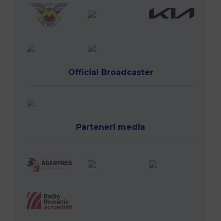
Official Broadcaster
Parteneri media