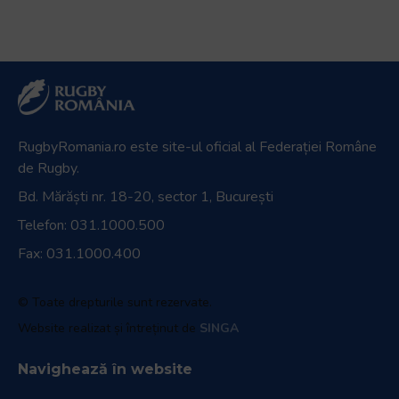
RugbyRomania.ro
este site-ul oficial al Federației Române
de Rugby.
Bd. Mărăști nr. 18-20, sector 1, București
Telefon:
031.1000.500
Fax: 031.1000.400
© Toate drepturile sunt rezervate.
Website realizat și întreținut de
SINGA
Navighează în website