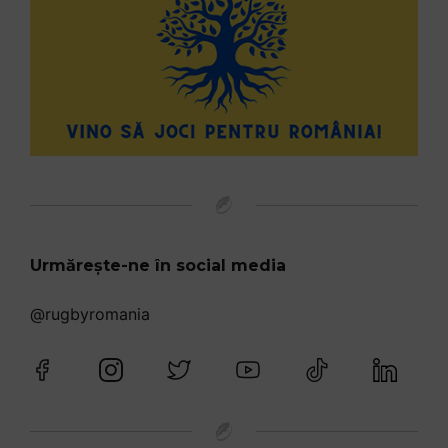
Urmărește-ne în social media
@rugbyromania