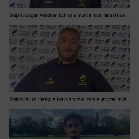
Stejarul Logan Weidner: Echipa a muncit mult, iar asta se va vedea în meciurile de la Nations Cup
Stejarul Iulian Hartig: A fost un turneu care a unit mai mult echipa