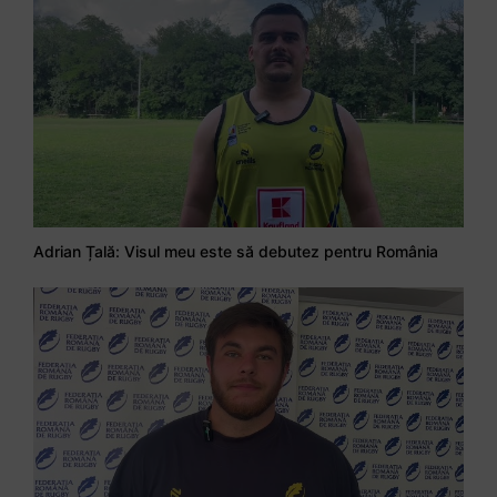
Adrian Țală: Visul meu este să debutez pentru România